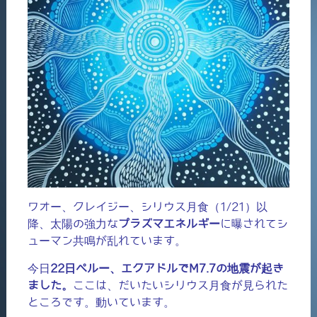
ワオー、クレイジー、シリウス月食（1/21）以
降、太陽の強力な
プラズマエネルギー
に曝されてシ
ューマン共鳴が乱れています。
今日
22日ペルー、エクアドルでM7.7の地震が起き
ました。
ここは、だいたいシリウス月食が見られた
ところです。動いています。