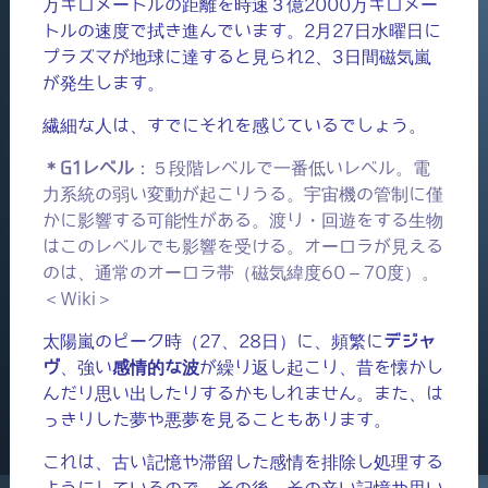
万キロメートルの距離を時速３億2000万キロメー
トルの速度で拭き進んでいます。2月27日水曜日に
プラズマが地球に達すると見られ2、3日間磁気嵐
が発生します。
繊細な人は、すでにそれを感じているでしょう。
＊G1レベル
：５段階レベルで一番低いレベル。電
力系統の弱い変動が起こりうる。宇宙機の管制に僅
かに影響する可能性がある。渡り・回遊をする生物
はこのレベルでも影響を受ける。オーロラが見える
のは、通常のオーロラ帯（磁気緯度60 – 70度）。
＜Wiki＞
太陽嵐のピーク時（27、28日）に、頻繁に
デジャ
ヴ
、強い
感情的な波
が繰り返し起こり、昔を懐かし
んだり思い出したりするかもしれません。また、は
っきりした夢や悪夢を見ることもあります。
これは、古い記憶や滞留した感情を排除し処理する
ようにしているので、その後、その辛い記憶や思い