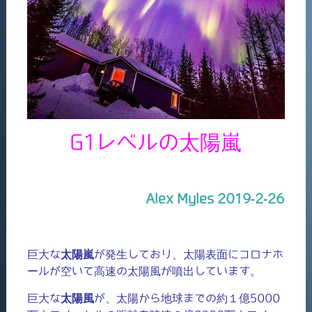
G1レベルの太陽嵐
Alex Myles 2019-2-26
巨大な
太陽嵐
が発生しており、太陽表面にコロナホ
ールが空いて高速の太陽風が噴出しています。
巨大な
太陽風
が、太陽から地球までの約１億5000