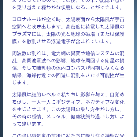
を乗り越えて穏やかな状態になることができます。
コロナホール
が空く時、太陽表面から太陽風が宇宙
空間へと吹き出します。高密度に荷電した太陽風の
プラズマ
には、太陽の光と地球の磁場（または保護
膜）を散乱させる浮遊電子が含まれています。
周波数の乱れは、電力網の異変や通信システムの混
乱、高周波電波への影響、地球を周回する衛星の損
傷、そして哺乳類の体内コンパスが同期しなくなる
結果、海岸付近での回遊に混乱をきたす可能性が生
じます。
太陽風は細胞レベルで私たちに影響を与え、目覚め
を促し、一人一人にポジティブ、ネガティブな変化
を生じさせます。この太陽風の乗り方生かし方は、
その時の感情、メンタル、健康状態や過ごし方によ
って違います。
この強い磁気嵐の前後に私たちに降り注ぐ神聖な光