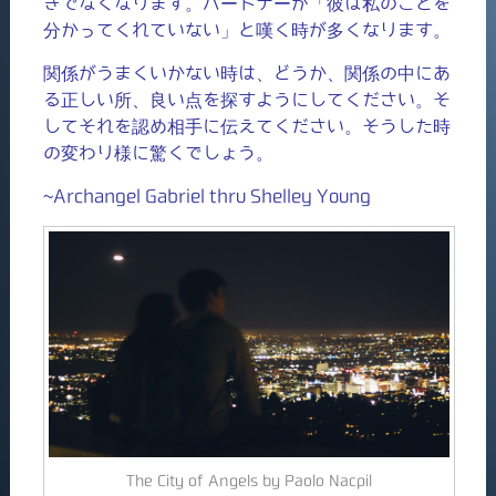
きでなくなります。パートナーが「彼は私のことを
分かってくれていない」と嘆く時が多くなります。
関係がうまくいかない時は、どうか、関係の中にあ
る正しい所、良い点を探すようにしてください。そ
してそれを認め相手に伝えてください。そうした時
の変わり様に驚くでしょう。
~Archangel Gabriel thru Shelley Young
The City of Angels by Paolo Nacpil