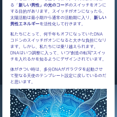
る「
新しい男性」の光のコード
のスイッチをオンに
する目的があります。スイッチがオンになったら、
太陽活動は最小期から通常の活動期に入り、
新しい
男性エネルギー
を活性化して行きます。
私たちにとって、何千年もオフになっていたDNA
コドンのスイッチがオンになると大きな負担になり
ます。しかし、私たちには乗り越えられます。
DNAはいつ調整に入って、いつ“創造の転写”スイッ
チを入れるかを知るようにデザインされています。
体がきつい時は、多分DNAがガラクタを起動させ
て聖なる天使のテンプレート設定に戻しているのだ
と思います。