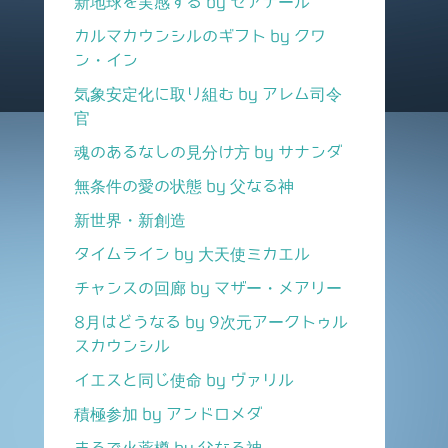
新地球を実感する by セアナール
カルマカウンシルのギフト by クワ
ン・イン
気象安定化に取り組む by アレム司令
官
魂のあるなしの見分け方 by サナンダ
無条件の愛の状態 by 父なる神
新世界・新創造
タイムライン by 大天使ミカエル
チャンスの回廊 by マザー・メアリー
8月はどうなる by 9次元アークトゥル
スカウンシル
イエスと同じ使命 by ヴァリル
積極参加 by アンドロメダ