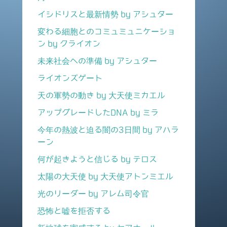
イシドリスと最新情勢 by アシュター
変わる細胞とのコミュミュニケーショ
ン by クライオン
未来社会への準備 by アシュター
ライオンズゲート
天の軍勢の動き by 大天使ミカエル
アップグレードしたDNA by ミラ
今年の熱波と迫る闇の3日間 by アハラ
ーン
何が起きようと信じる by テロス
太陽の大天使 by 大天使アトンミエル
光のリーダー by アレム司令官
恐怖と嘘を拒否する