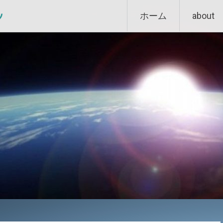
Skip
ン
ホーム
about
to
content