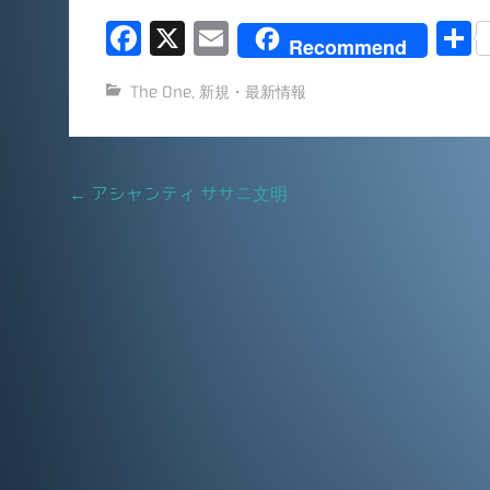
F
X
E
Recommend
a
m
The One
,
新規・最新情報
c
ai
e
l
b
Post
←
アシャンティ ササニ文明
o
navigation
o
k