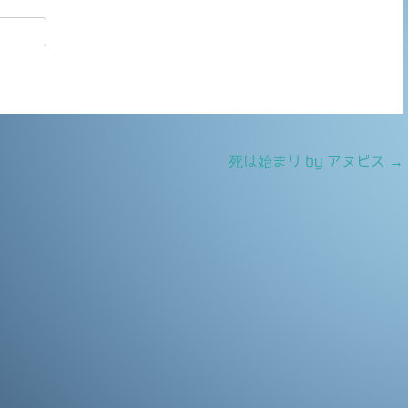
共
有
死は始まり by アヌビス
→