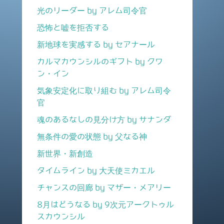
光のリーダー by アレム司令官
恐怖と嘘を拒否する
新地球を実感する by セアナール
カルマカウンシルのギフト by クワ
ン・イン
気象安定化に取り組む by アレム司令
官
魂のあるなしの見分け方 by サナンダ
無条件の愛の状態 by 父なる神
新世界・新創造
タイムライン by 大天使ミカエル
チャンスの回廊 by マザー・メアリー
8月はどうなる by 9次元アークトゥル
スカウンシル