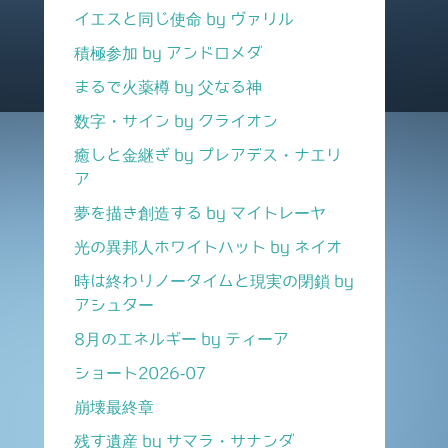
イエスと同じ使命 by ヴァリル
積極参加 by アンドロメダ
まるで火薬樽 by 父なる神
数字・サイン by クライオン
癒しと金継ぎ by プレアデス・ナエリ
ア
夢を描き創造する by マイトレーヤ
光の異邦人ホワイトハット by ネイオ
時は終わりノータイムと現実の閉鎖 by
アシュター
8月のエネルギー by ティーア
ショート2026-07
崩壊最終章
残す遺産 by サマラ・サナンダ