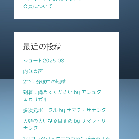
会員について
最近の投稿
ショート2026-08
内なる声
2つに分岐中の地球
到着に備えてください by アシュター
＆カリガル
多次元ポータル by サマラ・サナンダ
人類の大いなる目覚め by サマラ・サ
ナンダ
1stコンタクトは二つの流れが合流する