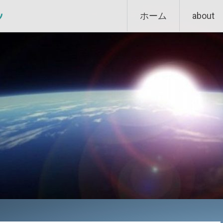
Skip
ン
ホーム
about
to
content