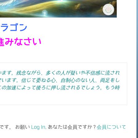
ラゴン
進みなさい
います。残念ながら、多くの人が疑いや不信感に流され
でいます。信じて委ねる心、自制心のない人、両足をし
この加速によって後ろに押し流されるでしょう。もう時
です。 お願い
Log In
. あなたは会員ですか ?
会員について