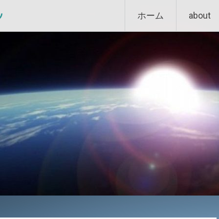
Skip
ン
ホーム
about
to
content