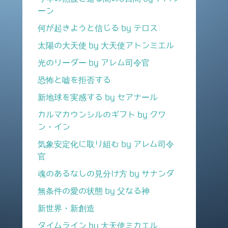
ーン
何が起きようと信じる by テロス
太陽の大天使 by 大天使アトンミエル
光のリーダー by アレム司令官
恐怖と嘘を拒否する
新地球を実感する by セアナール
カルマカウンシルのギフト by クワ
ン・イン
気象安定化に取り組む by アレム司令
官
魂のあるなしの見分け方 by サナンダ
無条件の愛の状態 by 父なる神
新世界・新創造
タイムライン by 大天使ミカエル