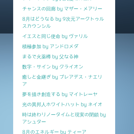
チャンスの回廊 by マザー・メアリー
8月はどうなる by 9次元アークトゥル
スカウンシル
イエスと同じ使命 by ヴァリル
積極参加 by アンドロメダ
まるで火薬樽 by 父なる神
数字・サイン by クライオン
癒しと金継ぎ by プレアデス・ナエリ
ア
夢を描き創造する by マイトレーヤ
光の異邦人ホワイトハット by ネイオ
時は終わりノータイムと現実の閉鎖 by
アシュター
8月のエネルギー by ティーア