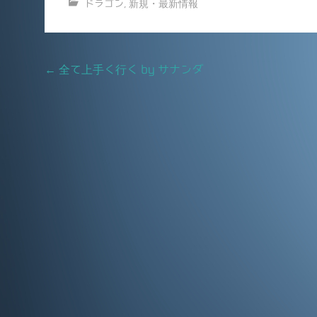
ドラゴン
,
新規・最新情報
c
ai
e
l
b
Post
←
全て上手く行く by サナンダ
o
navigation
o
k