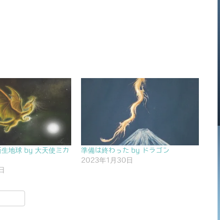
生地球 by 大天使ミカ
準備は終わった by ドラゴン
2023年1月30日
日
共
有