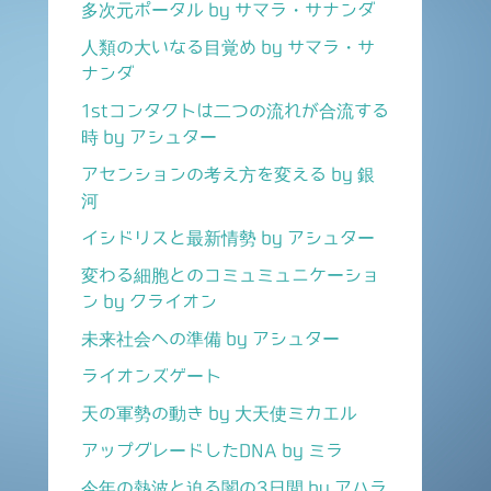
多次元ポータル by サマラ・サナンダ
人類の大いなる目覚め by サマラ・サ
ナンダ
1stコンタクトは二つの流れが合流する
時 by アシュター
アセンションの考え方を変える by 銀
河
イシドリスと最新情勢 by アシュター
変わる細胞とのコミュミュニケーショ
ン by クライオン
未来社会への準備 by アシュター
ライオンズゲート
天の軍勢の動き by 大天使ミカエル
アップグレードしたDNA by ミラ
今年の熱波と迫る闇の3日間 by アハラ