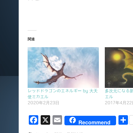
関連
レッドドラゴンのエネルギー by 大天
多次元になる新
使ミカエル
エル
2020年2月23日
2017年4月22
F
X
E
Recommend
a
m