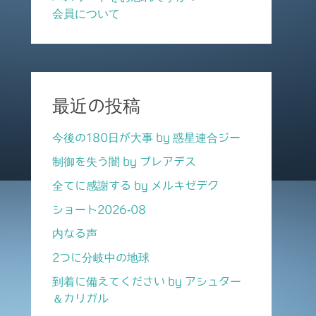
会員について
最近の投稿
今後の180日が大事 by 惑星連合ジー
制御を失う闇 by プレアデス
全てに感謝する by メルキゼデク
ショート2026-08
内なる声
2つに分岐中の地球
到着に備えてください by アシュター
＆カリガル