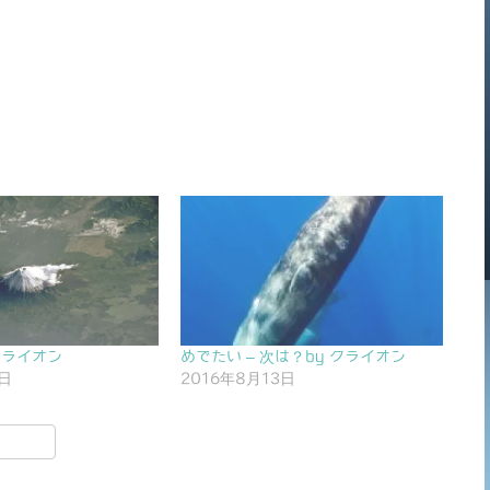
クライオン
めでたい – 次は？by クライオン
0日
2016年8月13日
共
有