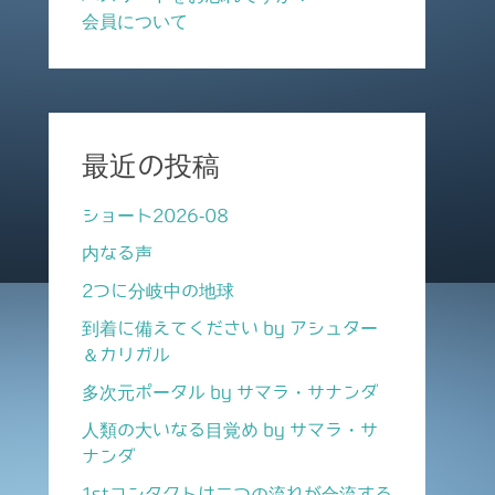
会員について
最近の投稿
ショート2026-08
内なる声
2つに分岐中の地球
到着に備えてください by アシュター
＆カリガル
多次元ポータル by サマラ・サナンダ
人類の大いなる目覚め by サマラ・サ
ナンダ
1stコンタクトは二つの流れが合流する