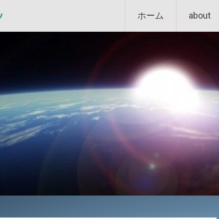
Skip
ン
ホーム
about
to
content