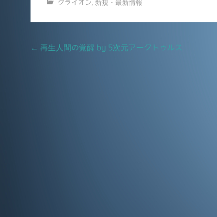
クライオン
,
新規・最新情報
c
ai
e
l
b
Post
←
再生人間の覚醒 by 5次元アークトゥルス
o
navigation
o
k