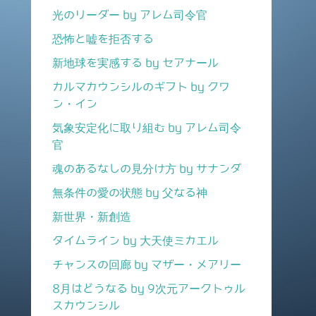
光のリーダー by アレム司令官
恐怖と嘘を拒否する
新地球を実感する by セアナール
カルマカウンシルのギフト by クワ
ン・イン
気象安定化に取り組む by アレム司令
官
魂のあるなしの見分け方 by サナンダ
無条件の愛の状態 by 父なる神
新世界・新創造
タイムライン by 大天使ミカエル
チャンスの回廊 by マザー・メアリー
8月はどうなる by 9次元アークトゥル
スカウンシル