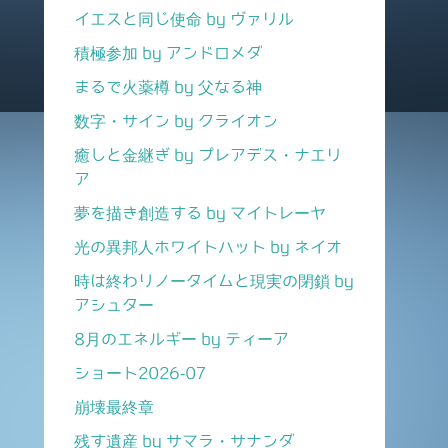
イエスと同じ使命 by ヴァリル
積極参加 by アンドロメダ
まるで火薬樽 by 父なる神
数字・サイン by クライオン
癒しと金継ぎ by プレアデス・ナエリ
ア
夢を描き創造する by マイトレーヤ
光の異邦人ホワイトハット by ネイオ
時は終わりノータイムと現実の閉鎖 by
アシュター
8月のエネルギー by ティーア
ショート2026-07
崩壊最終章
残す遺産 by サマラ・サナンダ