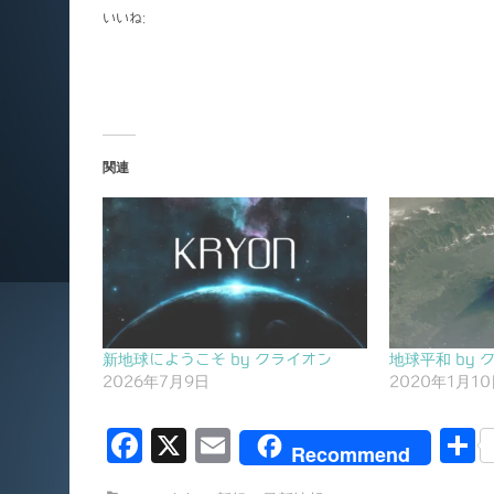
いいね:
関連
新地球にようこそ by クライオン
地球平和 by 
2026年7月9日
2020年1月1
F
X
E
Recommend
a
m