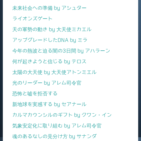
未来社会への準備 by アシュター
ライオンズゲート
天の軍勢の動き by 大天使ミカエル
アップグレードしたDNA by ミラ
今年の熱波と迫る闇の3日間 by アハラーン
何が起きようと信じる by テロス
太陽の大天使 by 大天使アトンミエル
光のリーダー by アレム司令官
恐怖と嘘を拒否する
新地球を実感する by セアナール
カルマカウンシルのギフト by クワン・イン
気象安定化に取り組む by アレム司令官
魂のあるなしの見分け方 by サナンダ