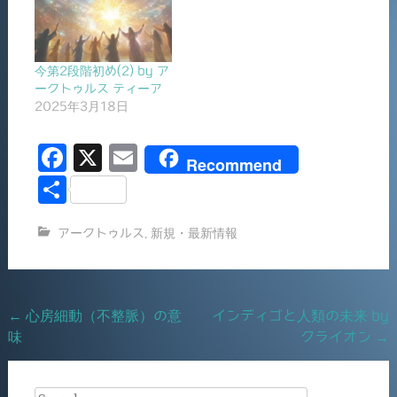
今第2段階初め(2) by ア
ークトゥルス ティーア
2025年3月18日
F
X
E
Recommend
a
m
共
c
ai
有
アークトゥルス
,
新規・最新情報
e
l
b
o
Post
←
心房細動（不整脈）の意
インディゴと人類の未来 by
o
味
クライオン
→
navigation
k
Search