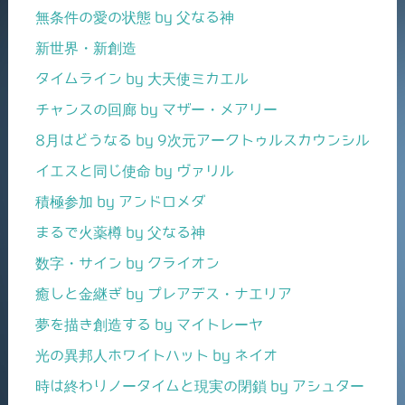
無条件の愛の状態 by 父なる神
新世界・新創造
タイムライン by 大天使ミカエル
チャンスの回廊 by マザー・メアリー
8月はどうなる by 9次元アークトゥルスカウンシル
イエスと同じ使命 by ヴァリル
積極参加 by アンドロメダ
まるで火薬樽 by 父なる神
数字・サイン by クライオン
癒しと金継ぎ by プレアデス・ナエリア
夢を描き創造する by マイトレーヤ
光の異邦人ホワイトハット by ネイオ
時は終わりノータイムと現実の閉鎖 by アシュター