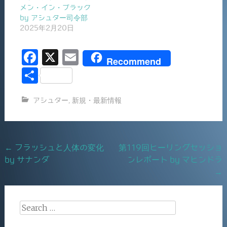
メン・イン・ブラック
by アシュター司令部
2025年2月20日
F
X
E
Recommend
a
m
共
c
ai
有
アシュター
,
新規・最新情報
e
l
b
o
Post
←
フラッシュと人体の変化
第119回ヒーリングセッショ
o
by サナンダ
ンレポート by マヒンドラ
navigation
k
→
Search
for: