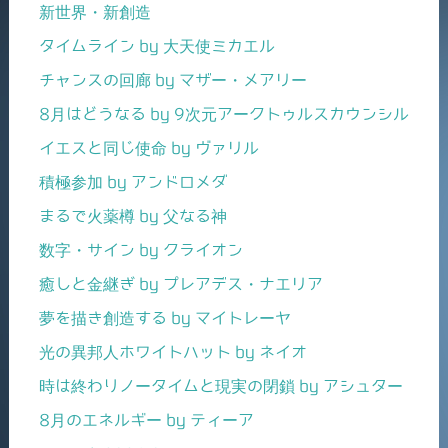
新世界・新創造
タイムライン by 大天使ミカエル
チャンスの回廊 by マザー・メアリー
8月はどうなる by 9次元アークトゥルスカウンシル
イエスと同じ使命 by ヴァリル
積極参加 by アンドロメダ
まるで火薬樽 by 父なる神
数字・サイン by クライオン
癒しと金継ぎ by プレアデス・ナエリア
夢を描き創造する by マイトレーヤ
光の異邦人ホワイトハット by ネイオ
時は終わりノータイムと現実の閉鎖 by アシュター
8月のエネルギー by ティーア