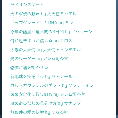
ライオンズゲート
天の軍勢の動き by 大天使ミカエル
アップグレードしたDNA by ミラ
今年の熱波と迫る闇の3日間 by アハラーン
何が起きようと信じる by テロス
太陽の大天使 by 大天使アトンミエル
光のリーダー by アレム司令官
恐怖と嘘を拒否する
新地球を実感する by セアナール
カルマカウンシルのギフト by クワン・イン
気象安定化に取り組む by アレム司令官
魂のあるなしの見分け方 by サナンダ
無条件の愛の状態 by 父なる神