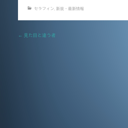
a
m
セラフィン
,
新規・最新情報
c
ai
e
l
b
Post
←
見た目と違う者
o
navigation
o
k