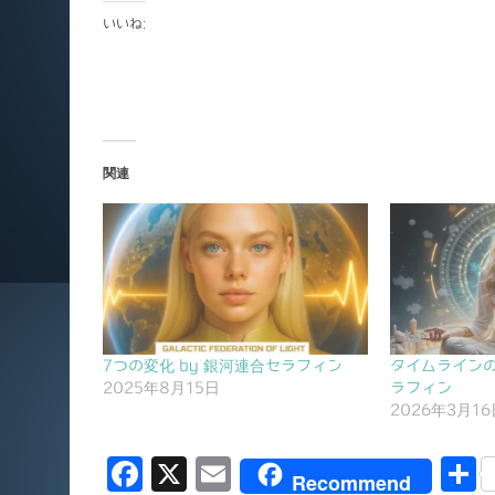
いいね:
関連
7つの変化 by 銀河連合セラフィン
タイムラインの
2025年8月15日
ラフィン
2026年3月16
F
X
E
Recommend