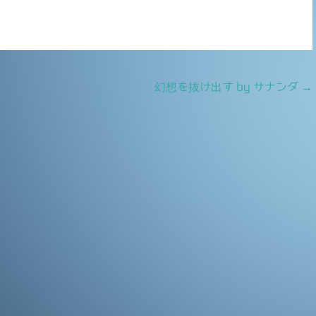
有
幻想を抜け出す by サナンダ
→