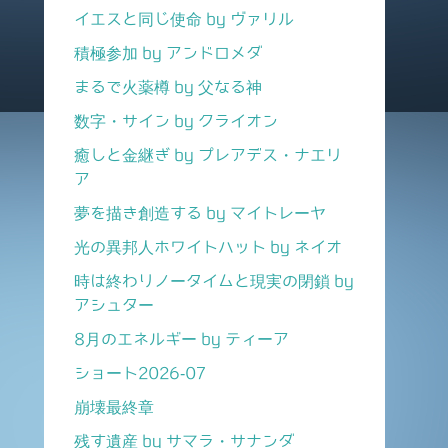
イエスと同じ使命 by ヴァリル
積極参加 by アンドロメダ
まるで火薬樽 by 父なる神
数字・サイン by クライオン
癒しと金継ぎ by プレアデス・ナエリ
ア
夢を描き創造する by マイトレーヤ
光の異邦人ホワイトハット by ネイオ
時は終わりノータイムと現実の閉鎖 by
アシュター
8月のエネルギー by ティーア
ショート2026-07
崩壊最終章
残す遺産 by サマラ・サナンダ