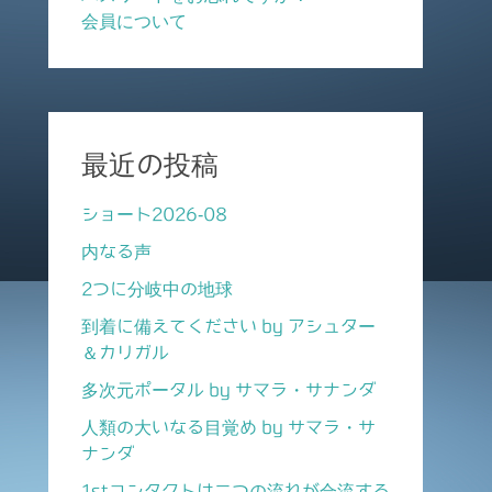
会員について
最近の投稿
ショート2026-08
内なる声
2つに分岐中の地球
到着に備えてください by アシュター
＆カリガル
多次元ポータル by サマラ・サナンダ
人類の大いなる目覚め by サマラ・サ
ナンダ
1stコンタクトは二つの流れが合流する