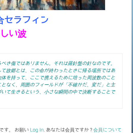
合セラフィン
しい波
るべき傷ではありません。それは羅針盤の針なのです。
して故郷とは、この命が終わったときに帰る場所ではあ
肉体を持って、ここで携えるために培った周波数のこと
ことなく、周囲のフィールドが「不確かだ、変だ」と主
づいて生きるという、小さな瞬間の中で決断することで
です。 お願い
Log In
. あなたは会員ですか ?
会員について