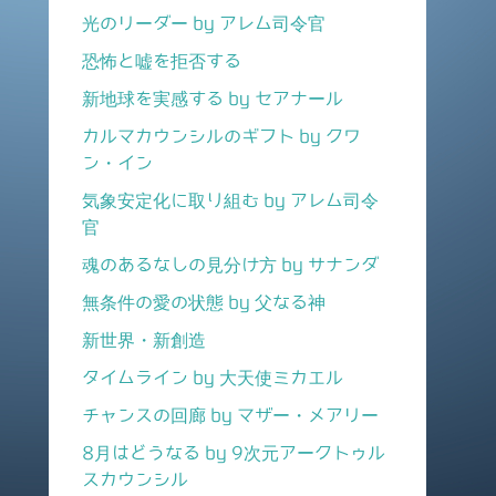
光のリーダー by アレム司令官
恐怖と嘘を拒否する
新地球を実感する by セアナール
カルマカウンシルのギフト by クワ
ン・イン
気象安定化に取り組む by アレム司令
官
魂のあるなしの見分け方 by サナンダ
無条件の愛の状態 by 父なる神
新世界・新創造
タイムライン by 大天使ミカエル
チャンスの回廊 by マザー・メアリー
8月はどうなる by 9次元アークトゥル
スカウンシル