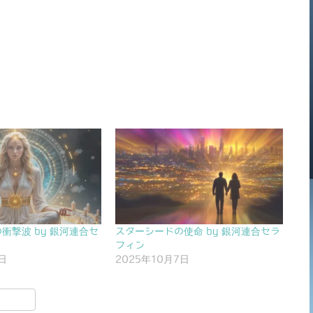
衝撃波 by 銀河連合セ
スターシードの使命 by 銀河連合セラ
フィン
日
2025年10月7日
共