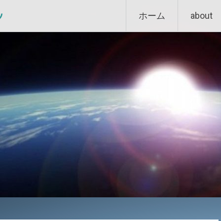
Skip
ン
ホーム
about
to
content