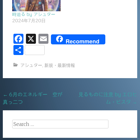
時迫る by アシュター
2024年7月20日
F
X
E
Recommend
a
m
共
c
ai
有
アシュター
,
新規・最新情報
e
l
b
o
Post
←
6月のエネルギー 空が
見るものに注意 by エロヒ
o
真っ二つ
ム・ビスタ
→
navigation
k
Search
for: