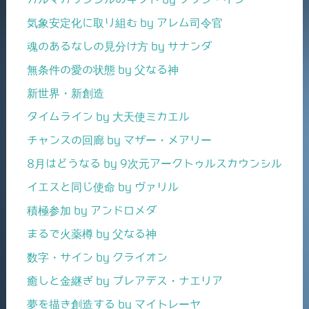
気象安定化に取り組む by アレム司令官
魂のあるなしの見分け方 by サナンダ
無条件の愛の状態 by 父なる神
新世界・新創造
タイムライン by 大天使ミカエル
チャンスの回廊 by マザー・メアリー
8月はどうなる by 9次元アークトゥルスカウンシル
イエスと同じ使命 by ヴァリル
積極参加 by アンドロメダ
まるで火薬樽 by 父なる神
数字・サイン by クライオン
癒しと金継ぎ by プレアデス・ナエリア
夢を描き創造する by マイトレーヤ