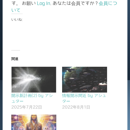
す。 お願い
Log In
. あなたは会員ですか ?
会員につ
いて
いいね:
関連
開示新計画(2) by アシ
情報開示間近 by アシュ
ュター
ター
2025年7月22日
2022年8月1日