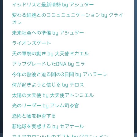
イシドリスと最新情勢 by アシュター
変わる細胞とのコミュミュニケーション by クライ
オン
未来社会への準備 by アシュター
ライオンズゲート
天の軍勢の動き by 大天使ミカエル
アップグレードしたDNA by ミラ
今年の熱波と迫る闇の3日間 by アハラーン
何が起きようと信じる by テロス
太陽の大天使 by 大天使アトンミエル
光のリーダー by アレム司令官
恐怖と嘘を拒否する
新地球を実感する by セアナール
カルマカウンシルのギフト by クワン・イン