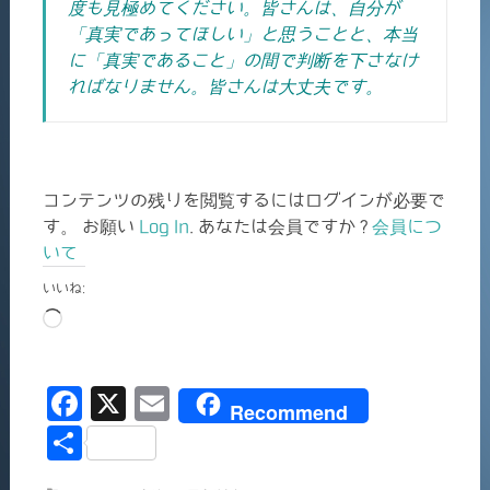
度も見極めてください。
皆さんは、自分が
「真実であってほしい」と思うことと、本当
に「真実であること」の間で判断を下さなけ
ればなりません。
皆さんは大丈夫です。
コンテンツの残りを閲覧するにはログインが必要で
す。 お願い
Log In
. あなたは会員ですか ?
会員につ
いて
いいね:
読
み
込
F
X
E
み
Recommend
中…
a
m
共
c
ai
有