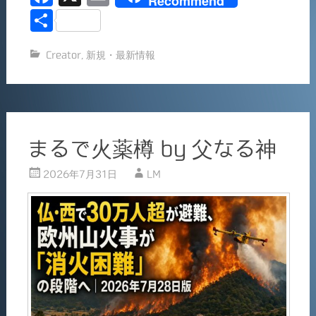
Recommend
a
m
共
c
ai
有
Creator
,
新規・最新情報
e
l
b
o
o
まるで火薬樽 by 父なる神
k
2026年7月31日
LM