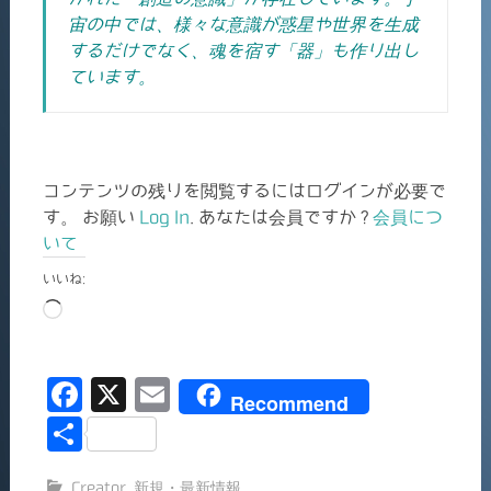
宙の中では、様々な意識が惑星や世界を生成
するだけでなく、魂を宿す「器」も作り出し
ています。
コンテンツの残りを閲覧するにはログインが必要で
す。 お願い
Log In
. あなたは会員ですか ?
会員につ
いて
いいね:
読
み
込
F
X
E
み
Recommend
中…
a
m
共
c
ai
有
Creator
,
新規・最新情報