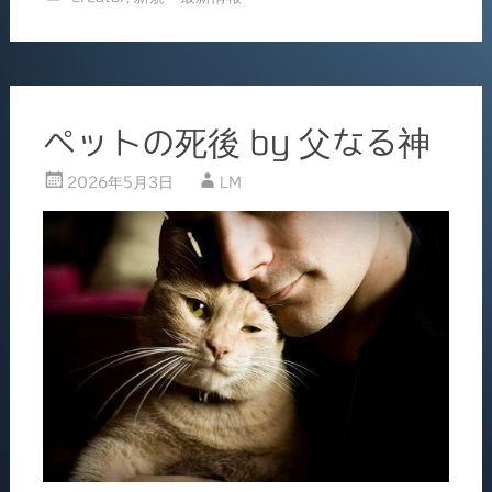
e
l
b
o
o
ペットの死後 by 父なる神
k
2026年5月3日
LM