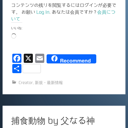
コンテンツの残りを閲覧するにはログインが必要で
す。 お願い
Log In
. あなたは会員ですか ?
会員につ
いて
いいね:
読
み
込
F
X
E
み
Recommend
中…
a
m
共
c
ai
有
Creator
,
新規・最新情報
e
l
b
o
o
捕食動物 by 父なる神
k