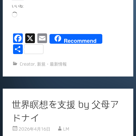
いいね:
読
み
込
F
X
E
み
Recommend
中…
a
m
共
c
ai
有
Creator
,
新規・最新情報
e
l
b
o
o
世界瞑想を支援 by 父母ア
k
ドナイ
2026年4月16日
LM