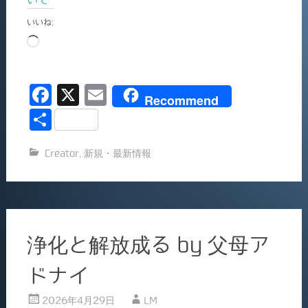
いて
いいね:
読
み
込
F
X
E
み
Recommend
中…
a
m
共
c
ai
有
Creator
,
新規・最新情報
e
l
b
o
o
浄化と解放成る by 父母ア
k
ドナイ
2026年4月29日
LM