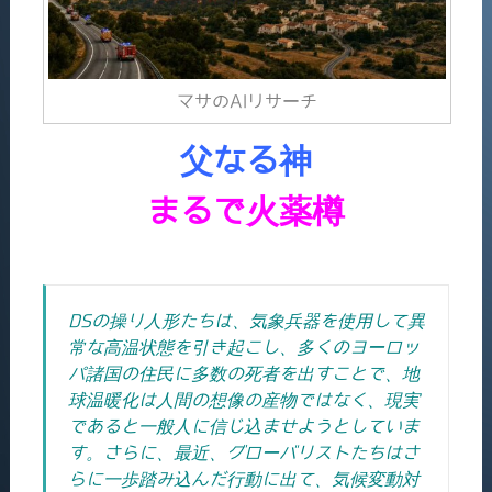
マサのAIリサーチ
父なる神
まるで火薬樽
DSの操り人形たちは、気象兵器を使用して異
常な高温状態を引き起こし、多くのヨーロッ
パ諸国の住民に多数の死者を出すことで、地
球温暖化は人間の想像の産物ではなく、現実
であると一般人に信じ込ませようとしていま
す。さらに、
最近、グローバリストたちはさ
らに一歩踏み込んだ行動に出て、気候変動対