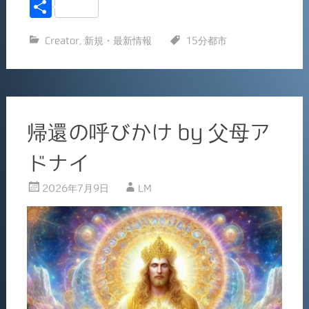
a
m
共
c
ai
有
Creator
,
新規・最新情報
15分都市
e
l
b
o
o
帰還の呼びかけ by 父母ア
k
ドナイ
2026年7月9日
LM