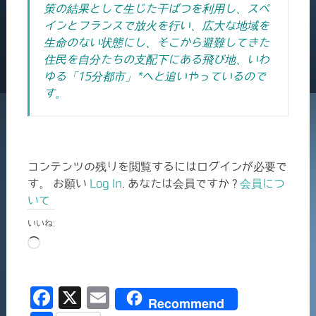
策の結果として生じた干ばつを利用し、スペ
インとフランスで放火を行い、広大な地域を
生命のない状態にし、そこから避難してきた
住民を自分たちの支配下にある飛び地、いわ
ゆる
「15分都市」*
へと追いやっているので
す。
コンテンツの残りを閲覧するにはログインが必要で
す。 お願い
Log In
. あなたは会員ですか ?
会員につ
いて
いいね:
読
み
込
F
X
E
み
Recommend
中…