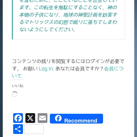
を進むために、ここにいることを合意してい
ます。
この転生を無駄にすることなく、神の
本物の子供になり、地球の神聖計画を妨害す
るマトリックスの幻想で眠りに落ちてしまわ
ないようにしてください。
コンテンツの残りを閲覧するにはログインが必要で
す。 お願い
Log In
. あなたは会員ですか ?
会員につ
いて
いいね:
読
み
込
F
X
E
み
Recommend
中…
a
m
共