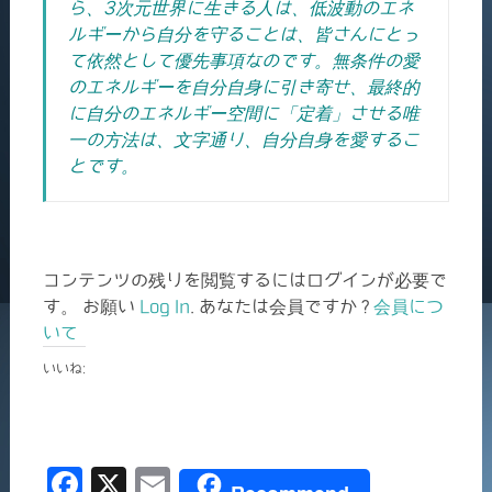
ら、3次元世界に生きる人は、低波動のエネ
ルギーから自分を守ることは、皆さんにとっ
て依然として優先事項なのです。
無条件の愛
のエネルギーを自分自身に引き寄せ、最終的
に自分のエネルギー空間に「定着」させる唯
一の方法は、文字通り、自分自身を愛するこ
とです。
コンテンツの残りを閲覧するにはログインが必要で
す。 お願い
Log In
. あなたは会員ですか ?
会員につ
いて
いいね:
F
X
E