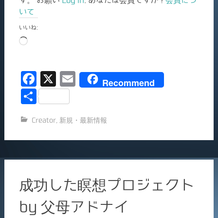
す。 お願い
Log In
. あなたは会員ですか ?
会員につ
いて
いいね:
読
み
込
F
X
E
み
Recommend
中…
a
m
共
c
ai
有
Creator
,
新規・最新情報
e
l
b
o
o
成功した瞑想プロジェクト
k
by 父母アドナイ