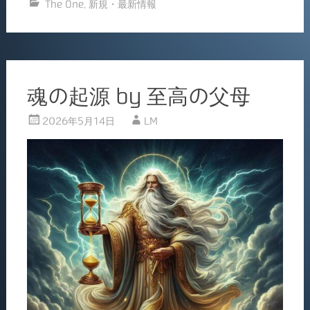
The One
,
新規・最新情報
e
l
b
o
o
魂の起源 by 至高の父母
k
2026年5月14日
LM