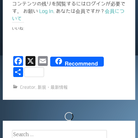
コンテンツの残りを閲覧するにはログインが必要で
す。 お願い
Log In
. あなたは会員ですか ?
会員につ
いて
いいね:
F
X
E
Recommend
a
m
共
c
ai
有
Creator
,
新規・最新情報
e
l
b
o
o
k
Search