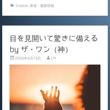
c
ai
有
Creator
,
新規・最新情報
e
l
b
o
o
目を見開いて驚きに備える
k
by ザ・ワン（神）
2026年6月13日
LM