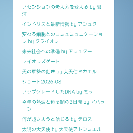
アセンションの考え方を変える by 銀
河
イシドリスと最新情勢 by アシュター
変わる細胞とのコミュミュニケーショ
ン by クライオン
未来社会への準備 by アシュター
ライオンズゲート
天の軍勢の動き by 大天使ミカエル
ショート2026-08
アップグレードしたDNA by ミラ
今年の熱波と迫る闇の3日間 by アハラ
ーン
何が起きようと信じる by テロス
太陽の大天使 by 大天使アトンミエル