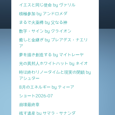
イエスと同じ使命 by ヴァリル
積極参加 by アンドロメダ
まるで火薬樽 by 父なる神
数字・サイン by クライオン
癒しと金継ぎ by プレアデス・ナエリ
ア
夢を描き創造する by マイトレーヤ
光の異邦人ホワイトハット by ネイオ
時は終わりノータイムと現実の閉鎖 by
アシュター
8月のエネルギー by ティーア
ショート2026-07
崩壊最終章
残す遺産 by サマラ・サナンダ