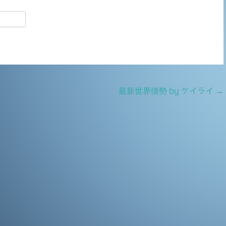
共
有
最新世界情勢 by ケイライ
→