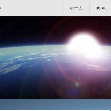
Skip
ン
ホーム
about
to
content