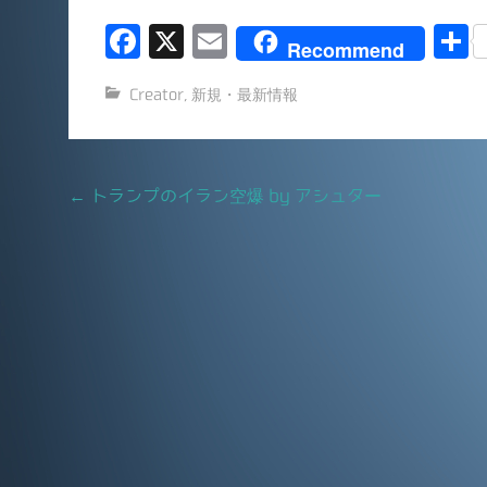
F
X
E
Recommend
a
m
Creator
,
新規・最新情報
c
ai
e
l
b
Post
←
トランプのイラン空爆 by アシュター
o
navigation
o
k