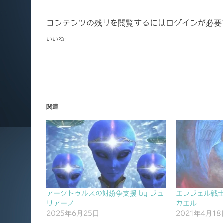
コンテンツの残りを閲覧するにはログインが必要
いいね:
関連
アークトゥルスの対紛争支援 by ジュ
エンジェル戦士
リアーノ
カエル
2025年6月25日
2021年4月18