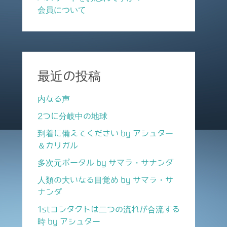
会員について
最近の投稿
内なる声
2つに分岐中の地球
到着に備えてください by アシュター
＆カリガル
多次元ポータル by サマラ・サナンダ
人類の大いなる目覚め by サマラ・サ
ナンダ
1stコンタクトは二つの流れが合流する
時 by アシュター