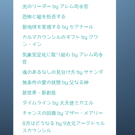
光のリーダー by アレム司令官
恐怖と嘘を拒否する
新地球を実感する by セアナール
カルマカウンシルのギフト by クワ
ン・イン
気象安定化に取り組む by アレム司令
官
魂のあるなしの見分け方 by サナンダ
無条件の愛の状態 by 父なる神
新世界・新創造
タイムライン by 大天使ミカエル
チャンスの回廊 by マザー・メアリー
8月はどうなる by 9次元アークトゥル
スカウンシル