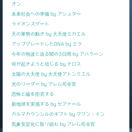
オン
未来社会への準備 by アシュター
ライオンズゲート
天の軍勢の動き by 大天使ミカエル
アップグレードしたDNA by ミラ
今年の熱波と迫る闇の3日間 by アハラーン
何が起きようと信じる by テロス
太陽の大天使 by 大天使アトンミエル
光のリーダー by アレム司令官
恐怖と嘘を拒否する
新地球を実感する by セアナール
カルマカウンシルのギフト by クワン・イン
気象安定化に取り組む by アレム司令官