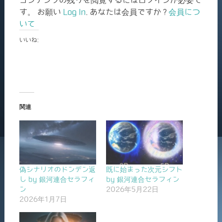
す。 お願い
Log In
. あなたは会員ですか ?
会員につ
いて
いいね:
関連
偽シナリオのドンデン返
既に始まった次元シフト
し by 銀河連合セラフィ
by 銀河連合セラフィン
ン
2026年5月22日
2026年1月7日