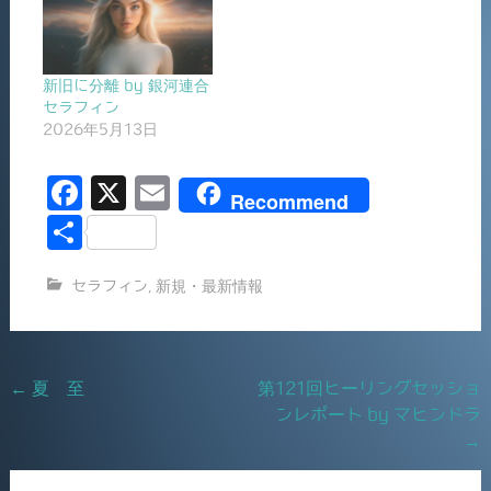
新旧に分離 by 銀河連合
セラフィン
2026年5月13日
F
X
E
Recommend
a
m
共
c
ai
有
セラフィン
,
新規・最新情報
e
l
b
o
Post
←
夏 至
第121回ヒーリングセッショ
o
ンレポート by マヒンドラ
navigation
k
→