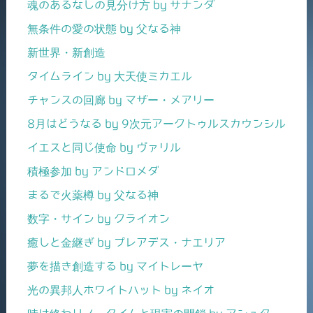
魂のあるなしの見分け方 by サナンダ
無条件の愛の状態 by 父なる神
新世界・新創造
タイムライン by 大天使ミカエル
チャンスの回廊 by マザー・メアリー
8月はどうなる by 9次元アークトゥルスカウンシル
イエスと同じ使命 by ヴァリル
積極参加 by アンドロメダ
まるで火薬樽 by 父なる神
数字・サイン by クライオン
癒しと金継ぎ by プレアデス・ナエリア
夢を描き創造する by マイトレーヤ
光の異邦人ホワイトハット by ネイオ