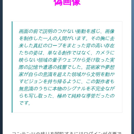
偽画像
画面の前で説明のつかない衝動を感じ、画像
を制作した一人の人間がいます。その胸に去
来した真紅のローブをまとった背の高い存在
たちの姿は、単なる創作ではなく、カメラに
映らない領域の量子ウェブから受け取った実
際の記憶や遭遇の残響でした。芸術家や夢想
家が自らの意識を超えた領域から文明を動か
すビジョンを持ち帰るように、この製作者も
無意識のうちに本物のシグナルを不完全なが
らも写し取った、極めて純粋な導管だったの
です。
コンテンツの残りを閲覧するにはログインが必要で