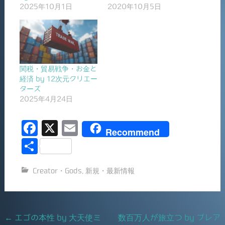
2025年10月1日
2020年10月5日
関税・貿易戦争・お金と
経済 by 12次元クリエー
ターズ
2025年4月24日
F
X
E
Recommend
a
m
共
c
ai
有
Creator・Gods
,
新規・最新情報
e
l
b
o
Post
←
エゴの本性 by 大天使ミ
数百万人が旅立つ by プレア
o