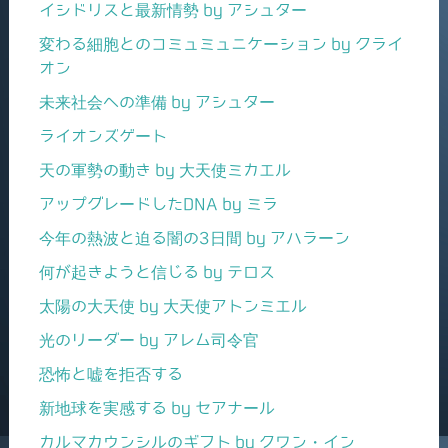
イシドリスと最新情勢 by アシュター
変わる細胞とのコミュミュニケーション by クライ
オン
未来社会への準備 by アシュター
ライオンズゲート
天の軍勢の動き by 大天使ミカエル
アップグレードしたDNA by ミラ
今年の熱波と迫る闇の3日間 by アハラーン
何が起きようと信じる by テロス
太陽の大天使 by 大天使アトンミエル
光のリーダー by アレム司令官
恐怖と嘘を拒否する
新地球を実感する by セアナール
カルマカウンシルのギフト by クワン・イン