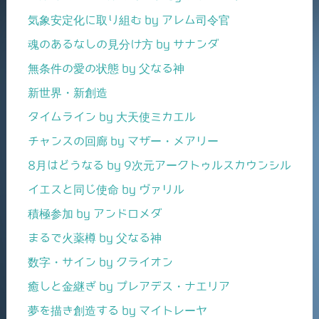
気象安定化に取り組む by アレム司令官
魂のあるなしの見分け方 by サナンダ
無条件の愛の状態 by 父なる神
新世界・新創造
タイムライン by 大天使ミカエル
チャンスの回廊 by マザー・メアリー
8月はどうなる by 9次元アークトゥルスカウンシル
イエスと同じ使命 by ヴァリル
積極参加 by アンドロメダ
まるで火薬樽 by 父なる神
数字・サイン by クライオン
癒しと金継ぎ by プレアデス・ナエリア
夢を描き創造する by マイトレーヤ