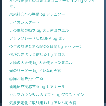
変わる細胞とのコミュミュニケーション by クライ
オン
未来社会への準備 by アシュター
ライオンズゲート
天の軍勢の動き by 大天使ミカエル
アップグレードしたDNA by ミラ
今年の熱波と迫る闇の3日間 by アハラーン
何が起きようと信じる by テロス
太陽の大天使 by 大天使アトンミエル
光のリーダー by アレム司令官
恐怖と嘘を拒否する
新地球を実感する by セアナール
カルマカウンシルのギフト by クワン・イン
気象安定化に取り組む by アレム司令官