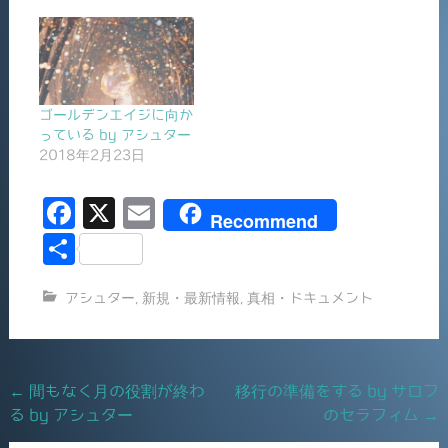
ゴールデンエイジに向か
っている by アシュター
2018年2月23日
F
X
E
Recommend
a
m
共
c
ai
有
アシュター
,
新規・最新情報
,
真相・ドキュメント
e
l
b
o
Post
←
間もなく月の役割が終わ
移行の準備をする by サロフ
o
る by アシュター
のセラフィム
→
navigation
k