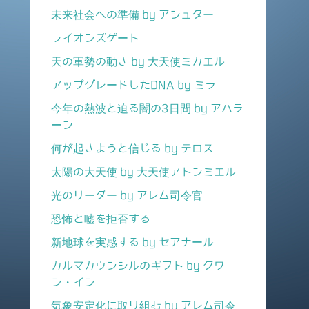
未来社会への準備 by アシュター
ライオンズゲート
天の軍勢の動き by 大天使ミカエル
アップグレードしたDNA by ミラ
今年の熱波と迫る闇の3日間 by アハラ
ーン
何が起きようと信じる by テロス
太陽の大天使 by 大天使アトンミエル
光のリーダー by アレム司令官
恐怖と嘘を拒否する
新地球を実感する by セアナール
カルマカウンシルのギフト by クワ
ン・イン
気象安定化に取り組む by アレム司令