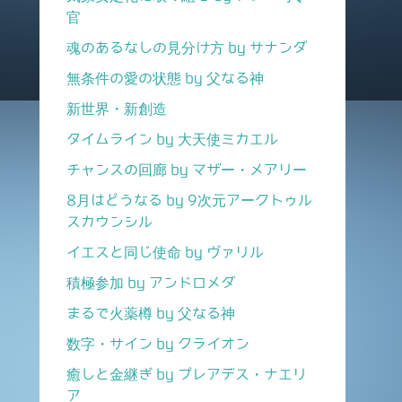
官
魂のあるなしの見分け方 by サナンダ
無条件の愛の状態 by 父なる神
新世界・新創造
タイムライン by 大天使ミカエル
チャンスの回廊 by マザー・メアリー
8月はどうなる by 9次元アークトゥル
スカウンシル
イエスと同じ使命 by ヴァリル
積極参加 by アンドロメダ
まるで火薬樽 by 父なる神
数字・サイン by クライオン
癒しと金継ぎ by プレアデス・ナエリ
ア