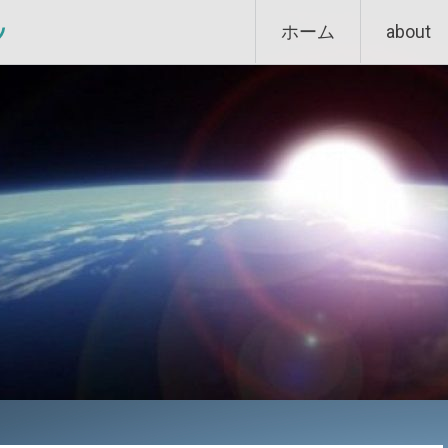
Skip
ン
ホーム
about
to
content