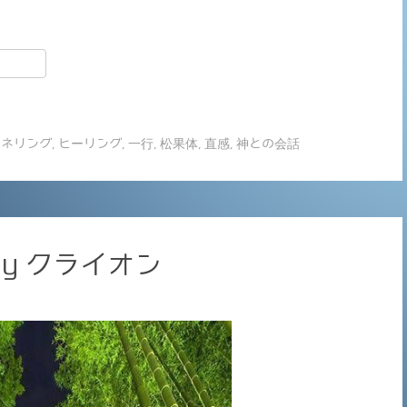
共
有
ャネリング
,
ヒーリング
,
一行
,
松果体
,
直感
,
神との会話
y クライオン