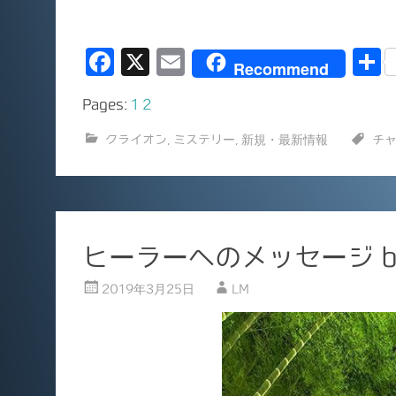
F
X
E
Recommend
a
m
Pages:
1
2
c
ai
e
l
クライオン
,
ミステリー
,
新規・最新情報
チ
b
o
o
ヒーラーへのメッセージ b
k
2019年3月25日
LM