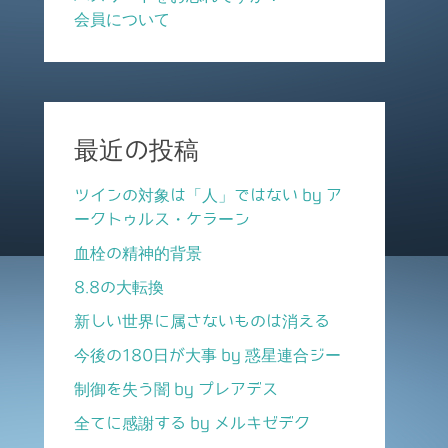
会員について
最近の投稿
ツインの対象は「人」ではない by ア
ークトゥルス・ケラーン
血栓の精神的背景
8.8の大転換
新しい世界に属さないものは消える
今後の180日が大事 by 惑星連合ジー
制御を失う闇 by プレアデス
全てに感謝する by メルキゼデク