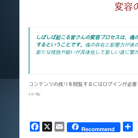
変容
しばしば起こる皆さんの変容プロセスは、魂
するということです。
魂の存在と影響力が体
新たな情熱や願いが具体化して新しい道に繋
コンテンツの残りを閲覧するにはログインが必要
いいね:
F
X
E
Recommend
a
m