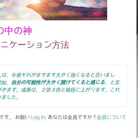
の中の神
ュニケーション方法
人は、今後それがますます大きく強くなると言いまし
突如、
自分の可能性が大きく開けてくると感じる
、と言
づきます。成果は、２倍３倍と格段に上がります。これ
いました。
です。 お願い
Log In
. あなたは会員ですか ?
会員について