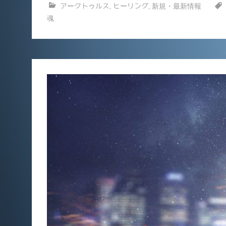
アークトゥルス
,
ヒーリング
,
新規・最新情報
c
ai
魂
e
l
b
o
o
k