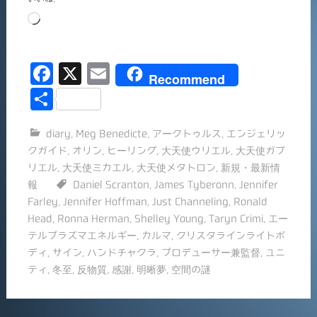
読
み
込
F
X
E
み
Recommend
中…
a
m
共
c
ai
有
diary
,
Meg Benedicte
,
アークトゥルス
,
エンジェリッ
e
l
クガイド
,
オリン
,
ヒーリング
,
大天使ウリエル
,
大天使ガブ
b
リエル
,
大天使ミカエル
,
大天使メタトロン
,
新規・最新情
o
報
Daniel Scranton
,
James Tyberonn
,
Jennifer
Farley
,
Jennifer Hoffman
,
Just Channeling
,
Ronald
o
Head
,
Ronna Herman
,
Shelley Young
,
Taryn Crimi
,
エー
k
テルプラズマエネルギー
,
カルマ
,
クリスタラインライトボ
ディ
,
サイン
,
ハンドチャクラ
,
プロデューサー兼監督
,
ユニ
ティ
,
冬至
,
反物質
,
感謝
,
明晰夢
,
空間の謎