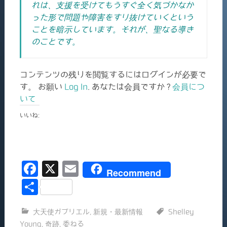
れは、支援を受けてもうすぐ全く気づかなか
った形で問題や障害をすり抜けていくという
ことを暗示しています。それが、聖なる導き
のことです。
コンテンツの残りを閲覧するにはログインが必要で
す。 お願い
Log In
. あなたは会員ですか ?
会員につ
いて
いいね:
F
X
E
Recommend
a
m
共
c
ai
有
大天使ガブリエル
,
新規・最新情報
Shelley
e
l
Young
,
奇跡
,
委ねる