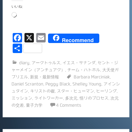
いいね:
読
み
込
F
X
E
み
Recommend
中…
a
m
共
c
ai
有
diary
,
アークトゥルス
,
イエス・サナンダ
,
セント・ジ
e
l
ャーメイン（アンチュアク）
,
チーム・ハトホル
,
大天使ガ
b
ブリエル
,
新規・最新情報
Barbara Marciniak
,
o
Daniel Scranton
,
Peggy Black
,
Shelley Young
,
アインシ
ュタイン
,
キリストの磔
,
スター・ヒューマン
,
ヒーリング
,
o
ミッション
,
ライトワーカー
,
多次元
,
悟リのプロセス
,
次元
k
の交差
,
量子力学
4 Comments