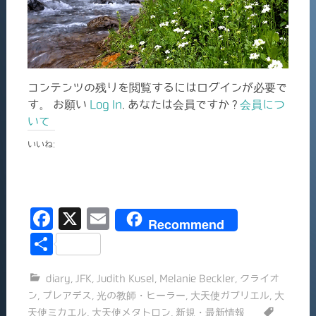
コンテンツの残りを閲覧するにはログインが必要で
す。 お願い
Log In
. あなたは会員ですか ?
会員につ
いて
いいね:
F
X
E
Recommend
a
m
共
c
ai
有
diary
,
JFK
,
Judith Kusel
,
Melanie Beckler
,
クライオ
e
l
ン
,
プレアデス
,
光の教師・ヒーラー
,
大天使ガブリエル
,
大
b
天使ミカエル
,
大天使メタトロン
,
新規・最新情報