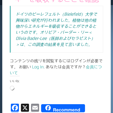
ドイツのビーレフェルト（Bielefeld）大学で
興味深い研究が行われました。植物は他の植
物からエネルギーを吸収することができると
いうのです。オリビア・バーダー・リー＜
Olivia Bader-Lee（医師およびセラピスト）
＞は、この調査の結果を見て言いました。
コンテンツの残りを閲覧するにはログインが必要で
す。 お願い
Log In
. あなたは会員ですか ?
会員につ
いて
いいね:
読
み
込
F
X
E
み
Recommend
中…