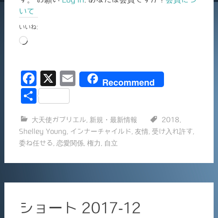
いて
いいね:
読
み
込
F
X
E
み
Recommend
中…
a
m
共
c
ai
有
大天使ガブリエル
,
新規・最新情報
2018
,
e
l
Shelley Young
,
インナーチャイルド
,
友情
,
受け入れ許す
,
b
委ね任せる
,
恋愛関係
,
権力
,
自立
o
o
k
ショート 2017-12