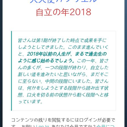
自立の年2018
皆さんは第1期が終了した時点で成果を手に
しようとしてきました。このまま進んでいく
と、
2018年以前の人生が、まるで過去生の
ように感じ始めるでしょう。
この一年、皆さ
んの多くが、一つの段階が終わり、自立した
新しい道を進みたいと思いながら、まだそこ
に至らない、中間の段階にいました。皆さん
は、何かをしようとする段階から踏み出す状
態、口火を切る前の状態から動く段階へと移
っています。
コンテンツの残りを閲覧するにはログインが必要で
す。 お願い
Log In
. あなたは会員ですか ?
会員につ