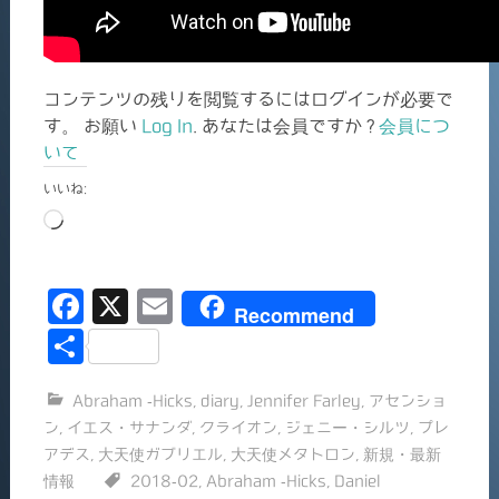
コンテンツの残りを閲覧するにはログインが必要で
す。 お願い
Log In
. あなたは会員ですか ?
会員につ
いて
いいね:
読
み
込
F
X
E
み
Recommend
中…
a
m
共
c
ai
有
Abraham -Hicks
,
diary
,
Jennifer Farley
,
アセンショ
e
l
ン
,
イエス・サナンダ
,
クライオン
,
ジェニー・シルツ
,
プレ
b
アデス
,
大天使ガブリエル
,
大天使メタトロン
,
新規・最新
o
情報
2018-02
,
Abraham -Hicks
,
Daniel