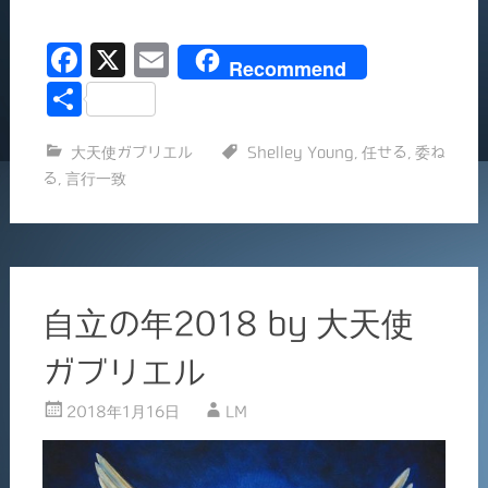
み
込
F
X
E
み
Recommend
中…
a
m
共
c
ai
有
大天使ガブリエル
Shelley Young
,
任せる
,
委ね
e
l
る
,
言行一致
b
o
o
k
自立の年2018 by 大天使
ガブリエル
2018年1月16日
LM