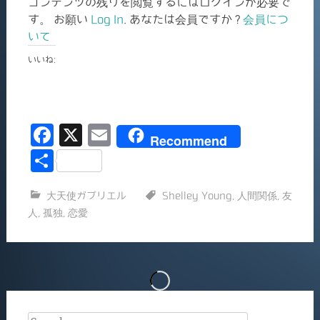
コンテンツの残りを閲覧するにはログインが必要で
す。 お願い
Log In
. あなたは会員ですか ?
会員につ
いて
いいね:
F
X
E
Recommend
a
m
共
c
ai
有
大天使ガブリエル
Shelley Young
,
人間関係
,
友
e
l
人
,
孤独
,
恋愛
b
o
o
k
Search