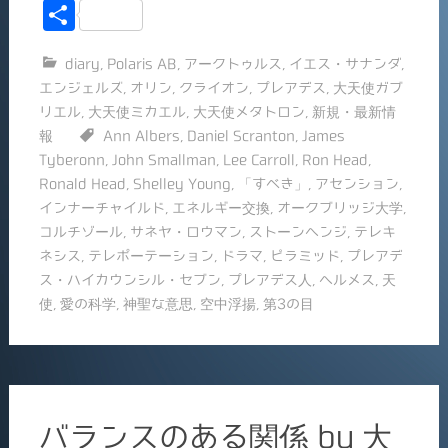
a
m
共
c
ai
有
diary
,
Polaris AB
,
アークトゥルス
,
イエス・サナンダ
,
e
l
エンジェルズ
,
オリン
,
クライオン
,
プレアデス
,
大天使ガブ
b
リエル
,
大天使ミカエル
,
大天使メタトロン
,
新規・最新情
o
報
Ann Albers
,
Daniel Scranton
,
James
Tyberonn
,
John Smallman
,
Lee Carroll
,
Ron Head
,
o
Ronald Head
,
Shelley Young
,
「すべき」
,
アセンション
,
k
インナーチャイルド
,
エネルギー交換
,
オークブリッジ大学
,
コルチゾール
,
サネヤ・ロウマン
,
ストーンヘンジ
,
テレキ
ネシス
,
テレポーテーション
,
ドラマ
,
ピラミッド
,
プレアデ
ス・ハイカウンシル・セブン
,
プレアデス人
,
ヘルメス
,
天
使
,
愛の科学
,
神聖な意思
,
空中浮揚
,
第3の目
バランスのある関係 by 大