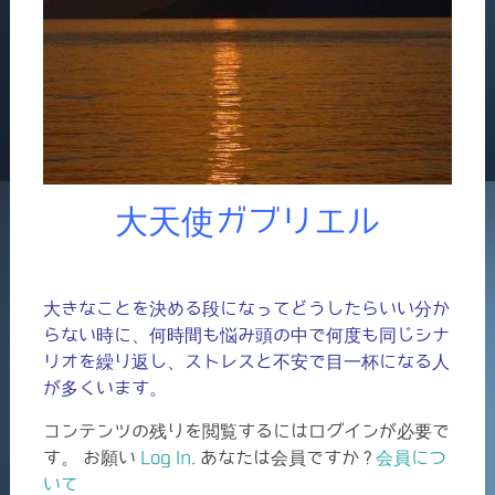
大天使ガブリエル
大きなことを決める段になってどうしたらいい分か
らない時に、何時間も悩み頭の中で何度も同じシナ
リオを繰り返し、ストレスと不安で目一杯になる人
が多くいます。
コンテンツの残りを閲覧するにはログインが必要で
す。 お願い
Log In
. あなたは会員ですか ?
会員につ
いて