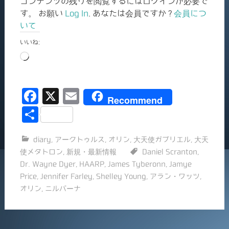
コンテンツの残りを閲覧するにはログインが必要で
す。 お願い
Log In
. あなたは会員ですか ?
会員につ
いて
いいね:
読
み
込
F
X
E
み
Recommend
中…
a
m
共
c
ai
有
diary
,
アークトゥルス
,
オリン
,
大天使ガブリエル
,
大天
e
l
使メタトロン
,
新規・最新情報
Daniel Scranton
,
b
Dr. Wayne Dyer
,
HAARP
,
James Tyberonn
,
Jamye
o
Price
,
Jennifer Farley
,
Shelley Young
,
アラン・ワッツ
,
オリン
,
ニルバーナ
o
k