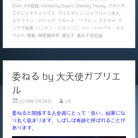
o
DNA
,
JFK暗殺
,
Kimberly Dawn
,
Shelley Young
,
アガーサ
,
エピジェネティックス
,
クリスタリン
,
ジャクリーン夫人
,
o
ステファン・パドック
,
ブルース・リプトン
,
マスター
,
マ
k
ンデラ効果
,
リンドン・ジョンソン
,
リー・ハーベイ・オズ
ワルド
,
暗殺
,
神聖幾何学
,
遺伝子
,
遺伝子決定論
委ねる by 大天使ガブリエ
ル
2018年3月28日
LM
委ねると関係する人全員にとって「良い」結果にな
り丸く収まります。しばしば奇跡と呼ばれることが
あります。