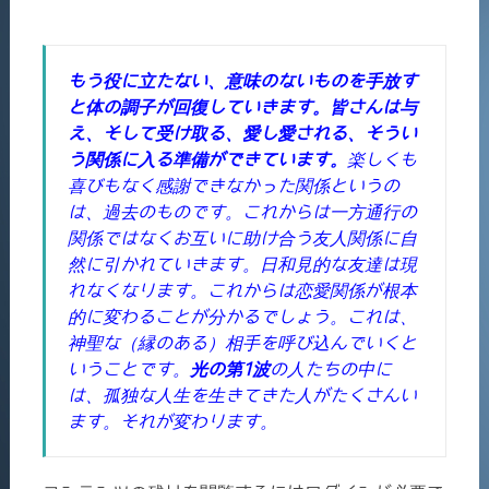
もう役に立たない、意味のないものを手放す
と体の調子が回復していきます。皆さんは与
え、そして受け取る、愛し愛される、そうい
う関係に入る準備ができています。
楽しくも
喜びもなく感謝できなかった関係というの
は、過去のものです。これからは一方通行の
関係ではなくお互いに助け合う友人関係に自
然に引かれていきます。日和見的な友達は現
れなくなります。これからは恋愛関係が根本
的に変わることが分かるでしょう。これは、
神聖な（縁のある）相手を呼び込んでいくと
いうことです。
光の第1波
の人たちの中に
は、孤独な人生を生きてきた人がたくさんい
ます。それが変わります。