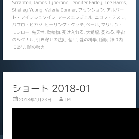
Scranton
,
James Tyberonn
,
Jennifer Farley
,
Lee Harris
,
o
Shelley Young
,
Valerie Donner
,
アセンション
,
アルバー
k
ト・アインシュタイン
,
アースエンジェル
,
ニコラ・テスラ
,
パブロ・ピカソ
,
ヒーリング・タッチ
,
ベール
,
マリリン・
モンロー
,
先天性
,
動植物
,
受け入れる
,
大覚醒
,
委ねる
,
宇宙
のシグナル
,
引き寄せの法則
,
悟り
,
愛の科学
,
睡眠
,
神は内
にあり
,
闇の勢力
ショート 2018-01
2018年1月23日
LM