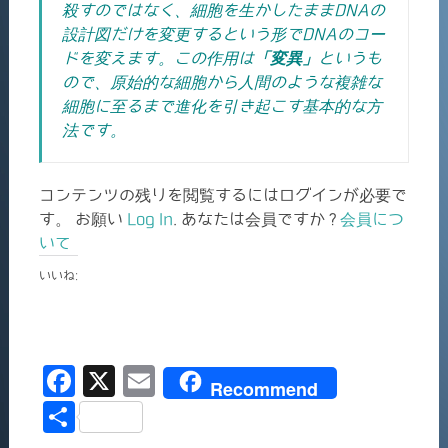
殺すのではなく、細胞を生かしたままDNAの
設計図だけを変更するという形でDNAのコー
ドを変えます。この作用は
「変異」
というも
ので、原始的な細胞から人間のような複雑な
細胞に至るまで進化を引き起こす基本的な方
法です。
コンテンツの残りを閲覧するにはログインが必要で
す。 お願い
Log In
. あなたは会員ですか ?
会員につ
いて
いいね:
F
X
E
Recommend
a
m
共
c
ai