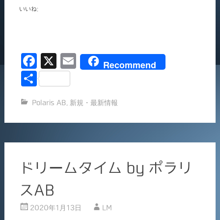
いいね:
F
X
E
Recommend
a
m
共
c
ai
有
Polaris AB
,
新規・最新情報
e
l
b
o
o
ドリームタイム by ポラリ
k
スAB
2020年1月13日
LM