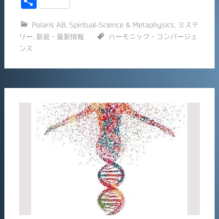
共
c
ai
有
Polaris AB
,
Spiritual-Science & Metaphysics
,
ミステ
e
l
リー
,
新規・最新情報
ハーモニック・コンバージェ
b
ンス
o
o
k