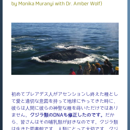
by Monika Muranyi with Dr. Amber Wolf)
初めてプレアデス人がアセンションし終えた種とし
て愛と適切な意図を持って地球にやってきた時に、
彼らは人間に彼らの神聖な種を蒔いただけではあり
ません。
クジラ類のDNAも修正したのです。
だか
ら、皆さんはその哺乳類が好きなのです。クジラ類
は生きた図書館です。人類にとって大切です。クジ