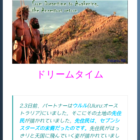
ドリームタイム
2,3日前、パートナーは
ウルル
(Uluru:オース
トラリア)にいました。そこにその土地の
先住
民
が描かれていました。
先住民は、セブンシ
スターズの末裔だったのです。
先住民がはっ
きりと天国に飛んでいく姿が描かれていまし