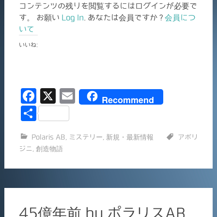
コンテンツの残りを閲覧するにはログインが必要で
す。 お願い
Log In
. あなたは会員ですか ?
会員につ
いて
いいね:
F
X
E
Recommend
a
m
共
c
ai
有
Polaris AB
,
ミステリー
,
新規・最新情報
アボリ
e
l
ジニ
,
創造物語
b
o
o
k
45億年前 by ポラリスAB