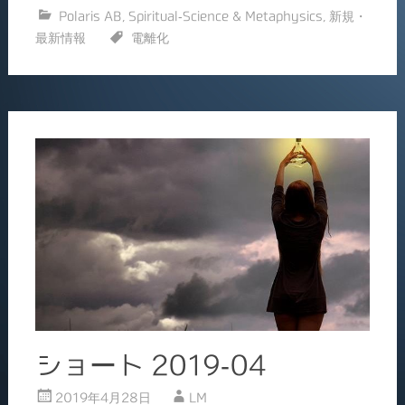
有
Polaris AB
,
Spiritual-Science & Metaphysics
,
新規・
e
l
最新情報
電離化
b
o
o
k
ショート 2019-04
2019年4月28日
LM