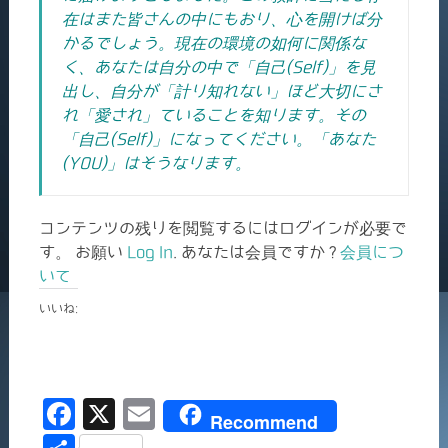
在はまた皆さんの中にもおり、心を開けば分
かるでしょう。現在の環境の如何に関係な
く、あなたは自分の中で「自己(Self)」を見
出し、自分が「計り知れない」ほど大切にさ
れ「愛され」ていることを知ります。その
「自己(Self)」になってください。「あなた
(YOU)」はそうなります。
コンテンツの残りを閲覧するにはログインが必要で
す。 お願い
Log In
. あなたは会員ですか ?
会員につ
いて
いいね:
F
X
E
Recommend
a
m