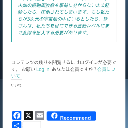
未知の振動周波数を事前に分からないまま経
験したら、圧倒されてしまいます。もし私た
ちが5次元の宇宙船の中にいるとしたら、皆
さんは、私たちを目にできる波動レベルにま
で意識を拡大する必要があります。
コンテンツの残りを閲覧するにはログインが必要で
す。 お願い
Log In
. あなたは会員ですか ?
会員につ
いて
いいね:
F
X
E
Recommend
a
m
共