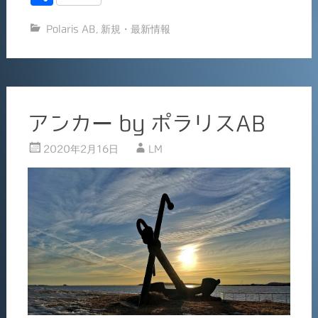
c
ai
有
Polaris AB
,
新規・最新情報
e
l
b
o
o
アンカー by ポラリスAB
k
2020年2月16日
LM