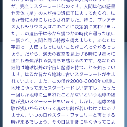
が、完全にスターシードなのです。人間は他の惑星
や天体（星）の人が持つ遺伝子によって創られ、は
るか昔に地球にもたらされました。特に、プレアデ
ス人やシリウス人はこのことに決定的に関わりまし
た。この遺伝子は今から幾つかの時代を遡った頃に
一新され、人間と同じ特徴を備えました。あなたは
宇宙で一人ぼっちではないことがこれで分かるでし
ょう。だから、満天の夜空を見上げる時には星々に
憧れや恋焦がれる気持ちを感じるのです。あなたの
細胞は地球以外の宇宙に起源を持つことを知ってい
ます。はるか昔から地球に古いスターシードが生ま
れています。また、この僅か2000~3000年の間に
地球にやって来たスターシードもいますし、たった
一回しか地球に生まれたことがないという地球の経
験が浅いスターシードもいます。しかし、地球の経
験が浅いからといって魂の年齢が若いわけではあり
ません。いつの日かスター・ファミリーと再会する
時が来るでしょう。その日は非常に早くやってこよ