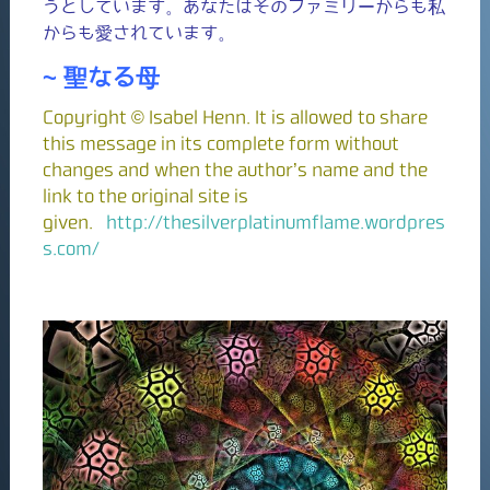
うとしています。あなたはそのファミリーからも私
からも愛されています。
~ 聖なる母
Copyright © Isabel Henn. It is allowed to share
this message in its complete form without
changes and when the author’s name and the
link to the original site is
given.
http://thesilverplatinumflame.wordpres
s.com/