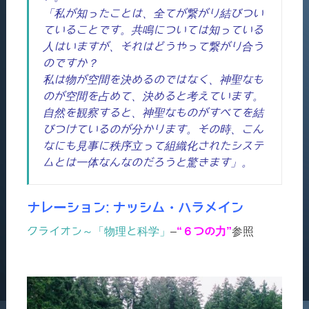
「私が知ったことは、全てが繋がり結びつい
ていることです。共鳴については知っている
人はいますが、それはどうやって繋がり合う
のですか？
私は物が空間を決めるのではなく、神聖なも
のが空間を占めて、決めると考えています。
自然を観察すると、神聖なものがすべてを結
びつけているのが分かります。その時、こん
なにも見事に秩序立って組織化されたシステ
ムとは一体なんなのだろうと驚きます」。
ナレーション: ナッシム・ハラメイン
クライオン～「物理と科学」
–
“６つの力”
参照