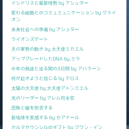
イシドリスと最新情勢 by アシュター
変わる細胞とのコミュミュニケーション by クライ
オン
未来社会への準備 by アシュター
ライオンズゲート
天の軍勢の動き by 大天使ミカエル
アップグレードしたDNA by ミラ
今年の熱波と迫る闇の3日間 by アハラーン
何が起きようと信じる by テロス
太陽の大天使 by 大天使アトンミエル
光のリーダー by アレム司令官
恐怖と嘘を拒否する
新地球を実感する by セアナール
カルマカウンシルのギフト by クワン・イン