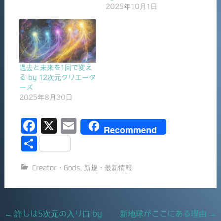
2025年10月1日
過去と未来を1回で変え
る by 12次元クリエータ
ーズ
2025年8月30日
F
X
E
Recommend
a
m
共
c
ai
有
Creator・Gods
,
新規・最新情報
e
l
b
o
Post
←
許しは5次元の入り口 by
新地球がここにある理由
→
o