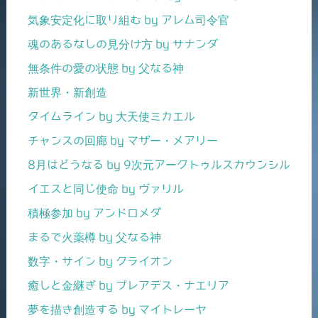
気象安定化に取り組む by アレム司令官
魂のあるなしの見分け方 by サナンダ
無条件の愛の状態 by 父なる神
新世界・新創造
タイムライン by 大天使ミカエル
チャンスの回廊 by マザー・メアリー
8月はどうなる by 9次元アークトゥルスカウンシル
イエスと同じ使命 by ヴァリル
積極参加 by アンドロメダ
まるで火薬樽 by 父なる神
数字・サイン by クライオン
癒しと金継ぎ by プレアデス・ナエリア
夢を描き創造する by マイトレーヤ