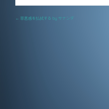
e
l
b
Post
←
罪悪感を払拭する by サナンダ
o
navigation
o
k