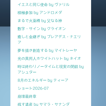
イエスと同じ使命 by ヴァリル
積極参加 by アンドロメダ
まるで火薬樽 by 父なる神
数字・サイン by クライオン
癒しと金継ぎ by プレアデス・ナエリ
ア
夢を描き創造する by マイトレーヤ
光の異邦人ホワイトハット by ネイオ
時は終わりノータイムと現実の閉鎖 by
アシュター
8月のエネルギー by ティーア
ショート2026-07
崩壊最終章
残す遺産 by サマラ・サナンダ