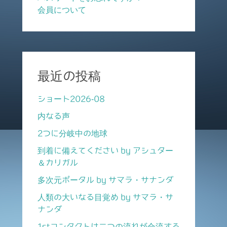
会員について
最近の投稿
ショート2026-08
内なる声
2つに分岐中の地球
到着に備えてください by アシュター
＆カリガル
多次元ポータル by サマラ・サナンダ
人類の大いなる目覚め by サマラ・サ
ナンダ
1stコンタクトは二つの流れが合流する