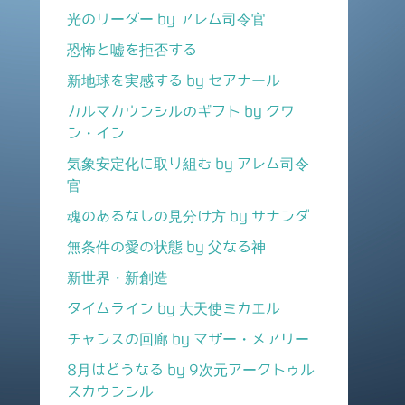
光のリーダー by アレム司令官
恐怖と嘘を拒否する
新地球を実感する by セアナール
カルマカウンシルのギフト by クワ
ン・イン
気象安定化に取り組む by アレム司令
官
魂のあるなしの見分け方 by サナンダ
無条件の愛の状態 by 父なる神
新世界・新創造
タイムライン by 大天使ミカエル
チャンスの回廊 by マザー・メアリー
8月はどうなる by 9次元アークトゥル
スカウンシル