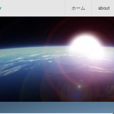
Skip
ン
ホーム
about
to
content