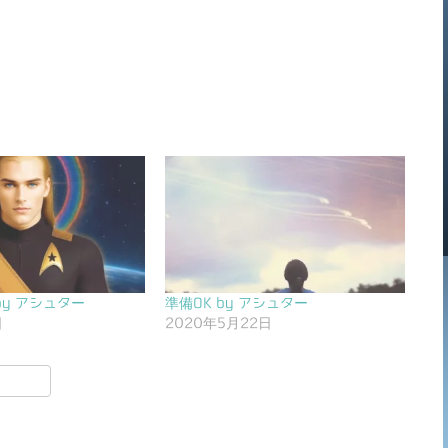
by アシュター
準備OK by アシュター
日
2020年5月22日
共
有