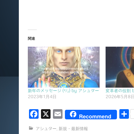
関連
新年のメッセージ (²/₂) by アシュター
変革者の役割 
2023年1月4日
2026年5月8
F
X
E
Recommend
a
m
アシュター
,
新規・最新情報
c
ai