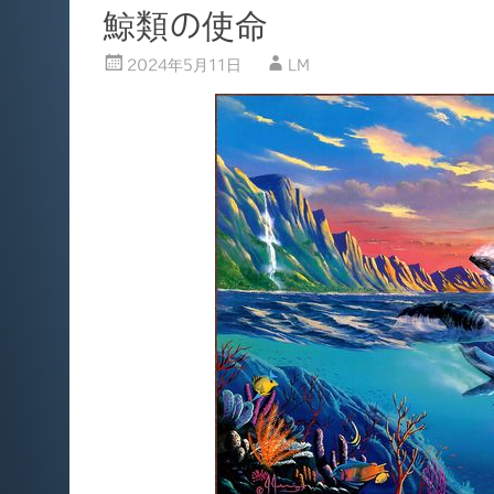
o
鯨類の使命
o
k
2024年5月11日
LM