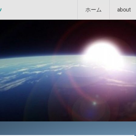
Skip
ン
ホーム
about
to
content