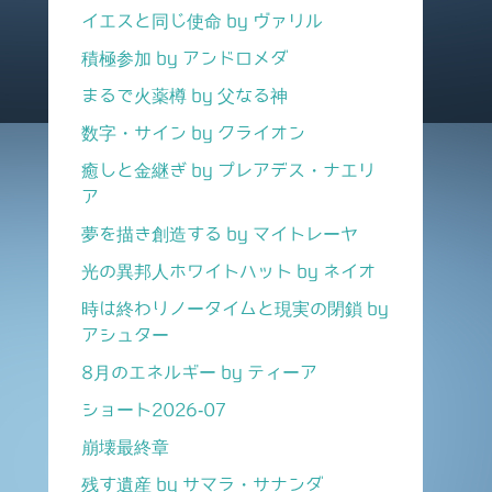
イエスと同じ使命 by ヴァリル
積極参加 by アンドロメダ
まるで火薬樽 by 父なる神
数字・サイン by クライオン
癒しと金継ぎ by プレアデス・ナエリ
ア
夢を描き創造する by マイトレーヤ
光の異邦人ホワイトハット by ネイオ
時は終わりノータイムと現実の閉鎖 by
アシュター
8月のエネルギー by ティーア
ショート2026-07
崩壊最終章
残す遺産 by サマラ・サナンダ