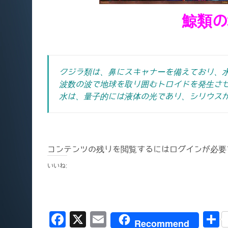
鯨類の
クジラ類は、鼻にスキャナーを備えており、
波数の波で地球を取り囲むトロイドを発生さ
水は、量子的には液体の光であり、シリウス
コンテンツの残りを閲覧するにはログインが必要
いいね:
F
X
E
Recommend