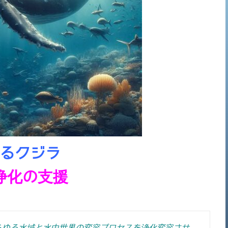
るクジラ
浄化の支援
らゆる水域と水中世界の変容プロセスを浄化変容させ、