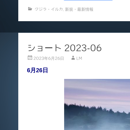
a
m
クジラ・イルカ
,
新規・最新情報
c
ai
e
l
b
o
ショート 2023-06
o
k
2023年6月26日
LM
6月26日