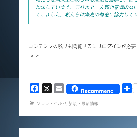
加速しています。これまで、人類や意識のな
てきました。私たちは海底の修復に協力して
コンテンツの残りを閲覧するにはログインが必要
いいね:
F
X
E
Recommend
a
m
クジラ・イルカ
,
新規・最新情報
c
ai
e
l
b