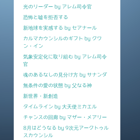
光のリーダー by アレム司令官
恐怖と嘘を拒否する
新地球を実感する by セアナール
カルマカウンシルのギフト by クワ
ン・イン
気象安定化に取り組む by アレム司令
官
魂のあるなしの見分け方 by サナンダ
無条件の愛の状態 by 父なる神
新世界・新創造
タイムライン by 大天使ミカエル
チャンスの回廊 by マザー・メアリー
8月はどうなる by 9次元アークトゥル
スカウンシル