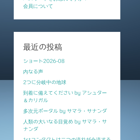
会員について
最近の投稿
ショート2026-08
内なる声
2つに分岐中の地球
到着に備えてください by アシュター
＆カリガル
多次元ポータル by サマラ・サナンダ
人類の大いなる目覚め by サマラ・サ
ナンダ
1stコンタクトは二つの流れが合流する