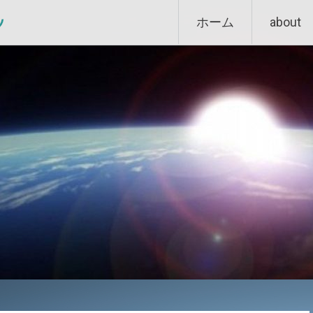
Skip
ン
ホーム
about
to
content