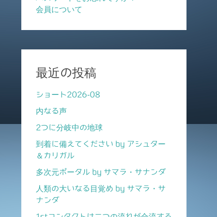
会員について
最近の投稿
ショート2026-08
内なる声
2つに分岐中の地球
到着に備えてください by アシュター
＆カリガル
多次元ポータル by サマラ・サナンダ
人類の大いなる目覚め by サマラ・サ
ナンダ
1stコンタクトは二つの流れが合流する