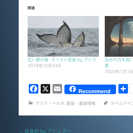
関連
広い愛の海 -キリスト意識 by クジラ
自分の力を思い
2018年12月24日
星
2023年7月1
F
X
E
Recommend
a
m
クジラ・イルカ
,
新規・最新情報
タイムライ
c
ai
e
l
b
Post
←
目覚め by アシュター