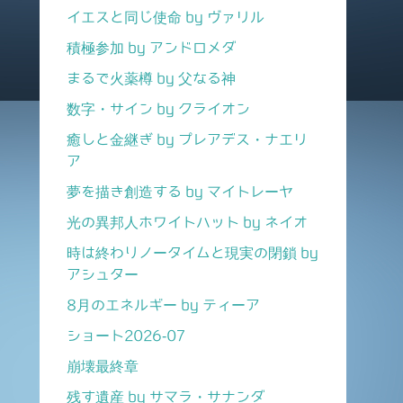
イエスと同じ使命 by ヴァリル
積極参加 by アンドロメダ
まるで火薬樽 by 父なる神
数字・サイン by クライオン
癒しと金継ぎ by プレアデス・ナエリ
ア
夢を描き創造する by マイトレーヤ
光の異邦人ホワイトハット by ネイオ
時は終わりノータイムと現実の閉鎖 by
アシュター
8月のエネルギー by ティーア
ショート2026-07
崩壊最終章
残す遺産 by サマラ・サナンダ