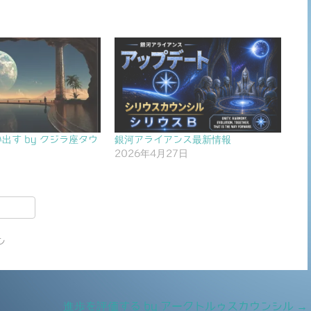
出す by クジラ座タウ
銀河アライアンス最新情報
2026年4月27日
日
共
有
ン
進歩を評価する by アークトルゥスカウンシル
→