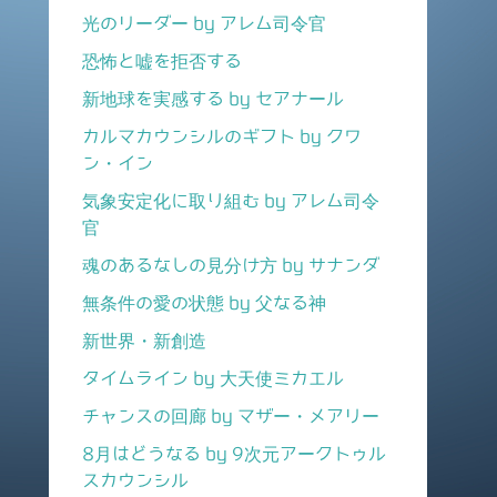
光のリーダー by アレム司令官
恐怖と嘘を拒否する
新地球を実感する by セアナール
カルマカウンシルのギフト by クワ
ン・イン
気象安定化に取り組む by アレム司令
官
魂のあるなしの見分け方 by サナンダ
無条件の愛の状態 by 父なる神
新世界・新創造
タイムライン by 大天使ミカエル
チャンスの回廊 by マザー・メアリー
8月はどうなる by 9次元アークトゥル
スカウンシル