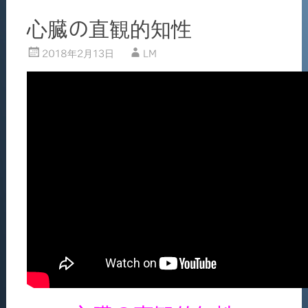
k
心臓の直観的知性
2018年2月13日
LM