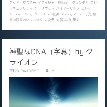
デッド・マスター
,
イライジャ（Elijah）
,
クォンタム
,
スピ
o
リチュアリティ
,
チャリオット
,
ハイヤーセルフ
,
ヒトゲノ
k
ム
,
フィールド
,
プロテインの配列
,
マカバ
,
マーカー
,
光
,
創
造の洞窟のクリスタル
,
多次元
,
大脳
,
磁力
,
重力
神聖なDNA（字幕）by ク
ライオン
2017年10月5日
LM