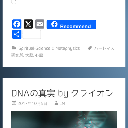
読
み
込
F
X
E
み
Recommend
中…
a
m
共
c
ai
有
Spiritual-Science & Metaphysics
ハートマス
e
l
研究所
,
大脳
,
心臓
b
o
o
k
DNAの真実 by クライオン
2017年10月5日
LM