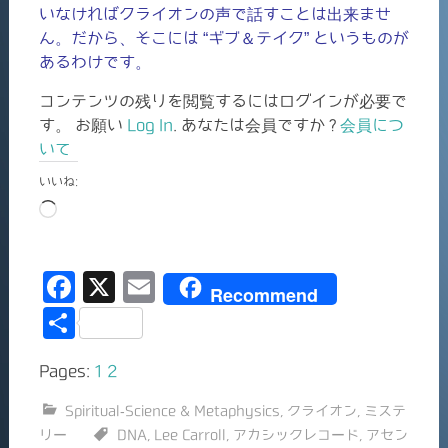
いなければクライオンの声で話すことは出来ませ
ん。だから、そこには “ギブ＆テイク” というものが
あるわけです。
コンテンツの残りを閲覧するにはログインが必要で
す。 お願い
Log In
. あなたは会員ですか ?
会員につ
いて
いいね:
読
み
込
F
X
E
み
Recommend
中…
a
m
共
c
ai
有
Pages:
1
2
e
l
b
Spiritual-Science & Metaphysics
,
クライオン
,
ミステ
リー
DNA
,
Lee Carroll
,
アカシックレコード
,
アセン
o