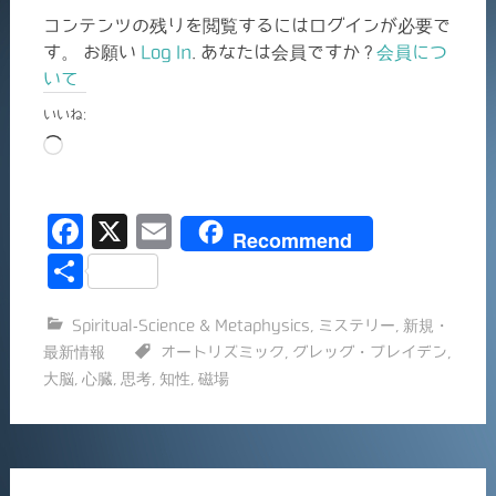
コンテンツの残りを閲覧するにはログインが必要で
す。 お願い
Log In
. あなたは会員ですか ?
会員につ
いて
いいね:
読
み
込
F
X
E
み
Recommend
中…
a
m
共
c
ai
有
Spiritual-Science & Metaphysics
,
ミステリー
,
新規・
e
l
最新情報
オートリズミック
,
グレッグ・ブレイデン
,
b
大脳
,
心臓
,
思考
,
知性
,
磁場
o
o
k