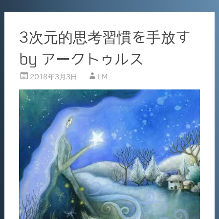
o
k
3次元的思考習慣を手放す
by アークトゥルス
2018年3月3日
LM