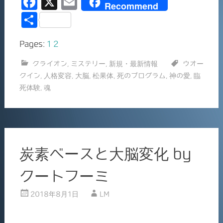
F
X
E
Recommend
a
m
共
c
ai
有
Pages:
1
2
e
l
b
クライオン
,
ミステリー
,
新規・最新情報
ウオー
クイン
,
人格変容
,
大脳
,
松果体
,
死のプログラム
,
神の愛
,
臨
o
死体験
,
魂
o
k
炭素ベースと大脳変化 by
クートフーミ
2018年8月1日
LM