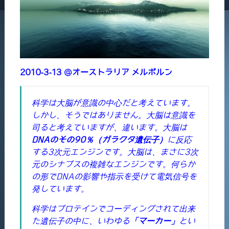
2010-3-13 @オーストラリア メルボルン
科学は大脳が意識の中心だと考えています。
しかし、そうではありません。大脳は意識を
司ると考えていますが、違います。大脳は
DNAのその90％（ガラクタ遺伝子）
に反応
する3次元エンジンです。大脳は、まさに3次
元のシナプスの複雑なエンジンです。何らか
の形でDNAの影響や指示を受けて電気信号を
発しています。
科学はプロテインでコーディングされて出来
た遺伝子の中に、いわゆる
「マーカー」
とい