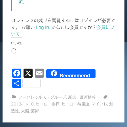
す。
コンテンツの残りを閲覧するにはログインが必要で
す。 お願い
Log In
. あなたは会員ですか ?
会員につ
いて
いいね:
読
み
込
F
X
E
み
Recommend
中…
a
m
共
c
ai
有
アークトゥルス・グループ
,
新規・最新情報
e
l
2013-11-10
,
ヒーロー崇拝
,
ヒーロー待望論
,
マインド
,
創
b
造性
,
大脳
,
芸術
o