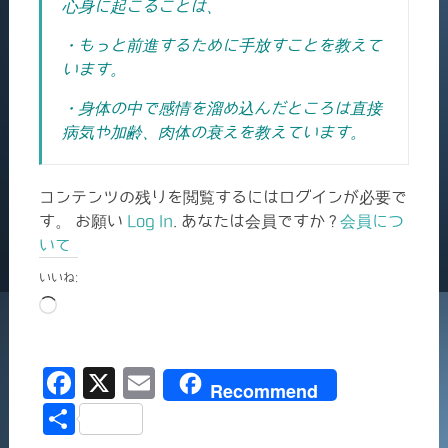
心身に起こることは、
・もっと前進するために手放すことを教えて
います。
・身体の中で感情を溜め込んだところは直接
病気や加齢、肉体の衰えを教えています。
コンテンツの残りを閲覧するにはログインが必要で
す。 お願い
Log In
. あなたは会員ですか ?
会員につ
いて
いいね:
読
み
込
F
X
E
み
Recommend
中…
a
m
共
c
ai