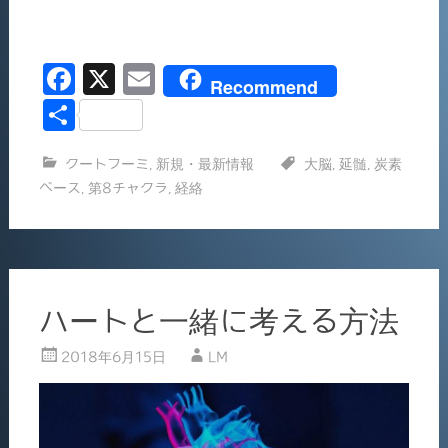
F
X
E
Recommend
a
m
共
c
ai
有
クートフーミ
,
新規・最新情報
大脳
,
延髄
,
炭素
e
l
ベース
,
第8チャクラ
,
経絡
b
o
o
k
ハートと一緒に考える方法
2018年6月15日
LM