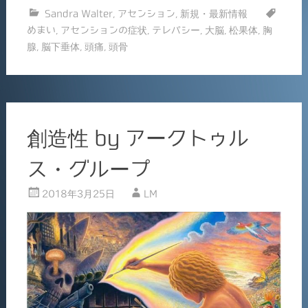
有
Sandra Walter
,
アセンション
,
新規・最新情報
e
l
めまい
,
アセンションの症状
,
テレパシー
,
大脳
,
松果体
,
胸
b
腺
,
脳下垂体
,
頭痛
,
頭骨
o
o
k
創造性 by アークトゥル
ス・グループ
2018年3月25日
LM