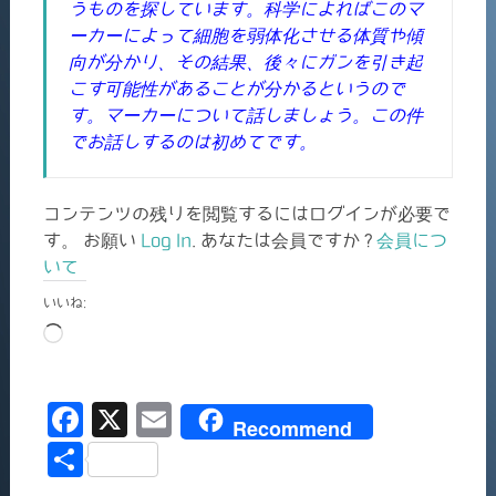
うものを探しています。科学によればこのマ
ーカーによって細胞を弱体化させる体質や傾
向が分かり、その結果、後々にガンを引き起
こす可能性があることが分かるというので
す。マーカーについて話しましょう。この件
でお話しするのは初めてです。
コンテンツの残りを閲覧するにはログインが必要で
す。 お願い
Log In
. あなたは会員ですか ?
会員につ
いて
いいね:
読
み
込
F
X
E
み
Recommend
中…
a
m
共
c
ai
有