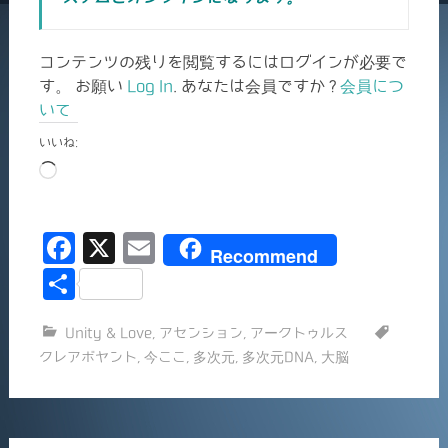
コンテンツの残りを閲覧するにはログインが必要で
す。 お願い
Log In
. あなたは会員ですか ?
会員につ
いて
いいね:
読
み
込
F
X
E
み
Recommend
中…
a
m
共
c
ai
有
Unity & Love
,
アセンション
,
アークトゥルス
e
l
クレアボヤント
,
今ここ
,
多次元
,
多次元DNA
,
大脳
b
o
o