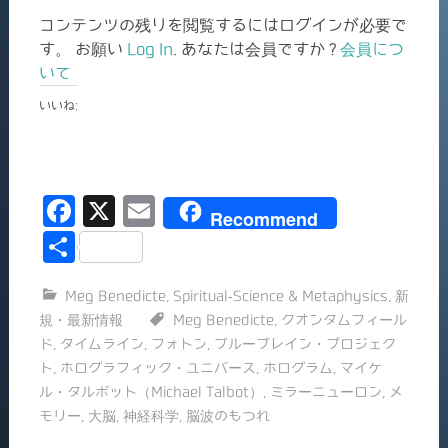
コンテンツの残りを閲覧するにはログインが必要で
す。 お願い
Log In
. あなたは会員ですか ?
会員につ
いて
いいね:
F
X
E
Recommend
a
m
共
c
ai
有
Meg Benedicte
,
Spiritual-Science & Metaphysics
,
新
e
l
規・最新情報
Meg Benedicte
,
クオンタムフィール
b
ド
,
タイムライン
,
フォトン
,
ブルーブレイン・プロジェク
o
ト
,
ホログラフィック・ユニバース
,
ホログラム
,
マイケ
ル・タルボット（Michael Talbot）
,
ミラーニューロン
,
メ
o
モリー
,
大脳
,
神経科学
,
脳波のもつれ
k