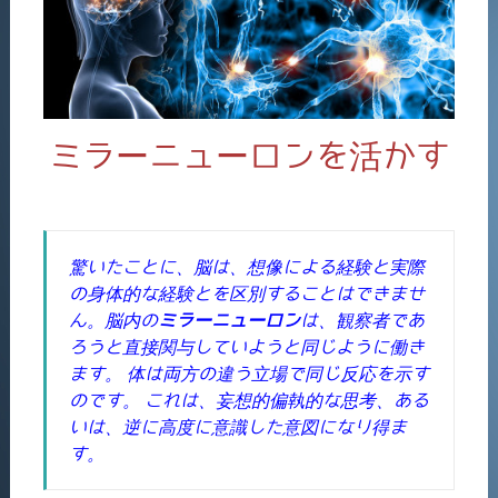
ミラーニューロンを活かす
驚いたことに、脳は、想像による経験と実際
の身体的な経験とを区別することはできませ
ん。脳内の
ミラーニューロン
は、観察者であ
ろうと直接関与していようと同じように働き
ます。 体は両方の違う立場で同じ反応を示す
のです。 これは、妄想的偏執的な思考、ある
いは、逆に高度に意識した意図になり得ま
す。