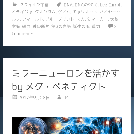
クライオン字幕
DNA
,
DNAの90％
,
Lee Carroll
,
e
l
イライジャ
,
クオンタム
,
ゲノム
,
チャリオット
,
ハイヤーセ
b
ルフ
,
フィールド
,
ブループリント
,
マカバ
,
マーカー
,
大脳
,
o
意識
,
磁力
,
神の断片
,
第3の言語
,
誕生の風
,
重力
2
Comments
o
k
ミラーニューロンを活かす
by メグ・ベネディクト
2017年9月28日
LM