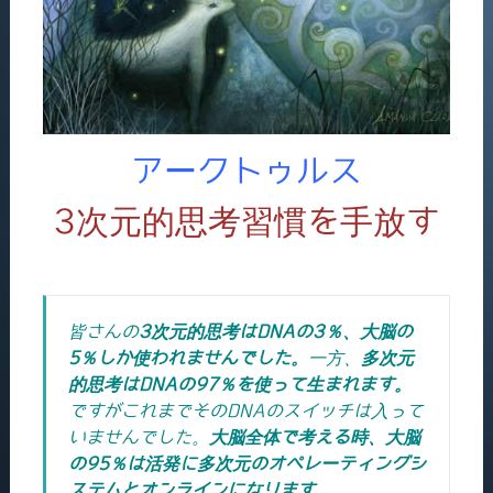
アークトゥルス
3次元的思考習慣を手放す
皆さんの
3
次元的思考はDNA
の3
％、大脳の
5
％しか使われませんでした。
一方、
多次元
的思考は
DNA
の97
％を使って生まれます。
ですがこれまでそのDNAのスイッチは入って
いませんでした。
大脳全体で考える時、大脳
の95
％は活発に多次元のオペレーティングシ
ステムとオンラインになります。