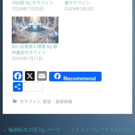
は幻想 by セラフィン
連セラフィン
2026年7月20日
2026年3月3日
白い企画室と現場 by 銀
河連合セラフィン
2026年1月11日
F
X
E
Recommend
a
m
共
c
ai
有
セラフィン
,
新規・最新情報
e
l
b
o
Post
←
輪廻転生の罠 by アーク
イエスとプレアデス人(1) by
o