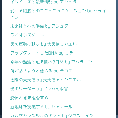
イシドリスと最新情勢 by アシュター
変わる細胞とのコミュミュニケーション by クライ
オン
未来社会への準備 by アシュター
ライオンズゲート
天の軍勢の動き by 大天使ミカエル
アップグレードしたDNA by ミラ
今年の熱波と迫る闇の3日間 by アハラーン
何が起きようと信じる by テロス
太陽の大天使 by 大天使アトンミエル
光のリーダー by アレム司令官
恐怖と嘘を拒否する
新地球を実感する by セアナール
カルマカウンシルのギフト by クワン・イン