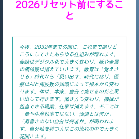
2026リセット前にするこ
と
今後、2032年までの間に、これまで拠りど
ころにしてきたあらゆる仕組みが壊れます。
金融はデジタル化で大きく変わり、紙や金属
の価値観は消えていきます。教育は「覚えさ
せる」時代から「思い出す」時代に移り、医
療はAIと周波数の知識によって根本から変わ
ります。体は、本来、自分で癒せるのだと思
い出して行きます。
働き方も変わり、機械が
担当できる職業、仕事は消えます。そこでは
「量や生産効率ではない、価値とは何か」
「肩書きのない自分は何者か」が問われま
す。自分軸を持つ人はこの流れの中で大きく
花開きます。