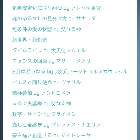
気象安定化に取り組む by アレム司令官
魂のあるなしの見分け方 by サナンダ
無条件の愛の状態 by 父なる神
新世界・新創造
タイムライン by 大天使ミカエル
チャンスの回廊 by マザー・メアリー
8月はどうなる by 9次元アークトゥルスカウンシル
イエスと同じ使命 by ヴァリル
積極参加 by アンドロメダ
まるで火薬樽 by 父なる神
数字・サイン by クライオン
癒しと金継ぎ by プレアデス・ナエリア
夢を描き創造する by マイトレーヤ