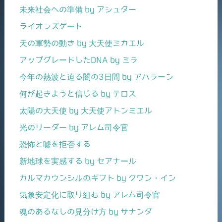
未来社会への準備 by アシュター
ライオンズゲート
天の軍勢の動き by 大天使ミカエル
アップグレードしたDNA by ミラ
今年の熱波と迫る闇の3日間 by アハラーン
何が起きようと信じる by テロス
太陽の大天使 by 大天使アトンミエル
光のリーダー by アレム司令官
恐怖と嘘を拒否する
新地球を実感する by セアナール
カルマカウンシルのギフト by クワン・イン
気象安定化に取り組む by アレム司令官
魂のあるなしの見分け方 by サナンダ