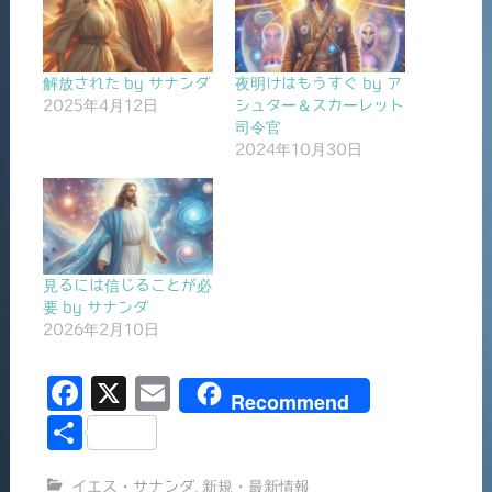
解放された by サナンダ
夜明けはもうすぐ by ア
2025年4月12日
シュター＆スカーレット
司令官
2024年10月30日
見るには信じることが必
要 by サナンダ
2026年2月10日
F
X
E
Recommend
a
m
共
c
ai
有
イエス・サナンダ
,
新規・最新情報