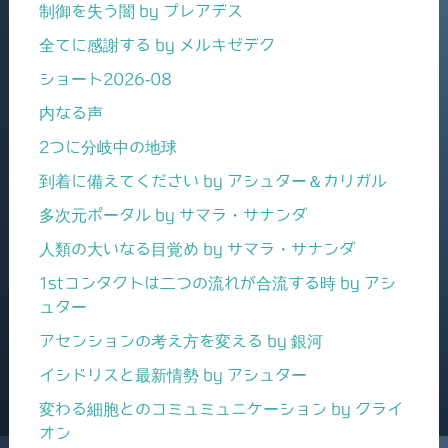
制御を失う闇 by プレアデス
全てに感謝する by メルキゼデク
ショート2026-08
内なる声
2つに分岐中の地球
到着に備えてください by アシュター＆カリガル
多次元ポータル by サマラ・サナンダ
人類の大いなる目覚め by サマラ・サナンダ
1stコンタクトは二つの流れが合流する時 by アシ
ュター
アセンションの考え方を変える by 銀河
イシドリスと最新情勢 by アシュター
変わる細胞とのコミュミュニケーション by クライ
オン