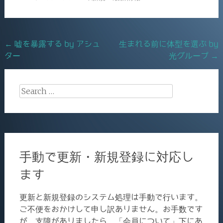
e
l
b
o
Post
←
嘘を暴露する by アシュ
生まれる前に体型を選ぶ by
o
ター
光グループ
→
navigation
k
Search
for:
手動で更新・新規登録に対応し
ます
更新と新規登録のシステム処理は手動で行います。
ご不便をおかけして申し訳ありません。お手数です
が、支障がありましたら、「会員について」下にあ