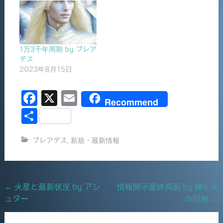
1万3千年周期 by プレア
デス
2023年8月15日
F
X
E
Recommend
a
m
共
c
ai
有
プレアデス
,
新規・最新情報
e
l
b
o
Post
←
火星と最新状況 by アシ
情報開示最終局面 by 神と天
o
ュター
の同胞
→
navigation
k