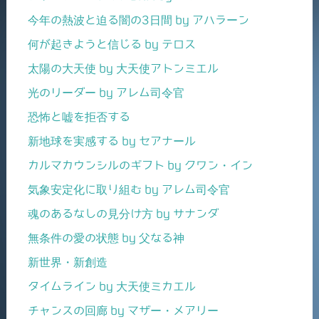
今年の熱波と迫る闇の3日間 by アハラーン
何が起きようと信じる by テロス
太陽の大天使 by 大天使アトンミエル
光のリーダー by アレム司令官
恐怖と嘘を拒否する
新地球を実感する by セアナール
カルマカウンシルのギフト by クワン・イン
気象安定化に取り組む by アレム司令官
魂のあるなしの見分け方 by サナンダ
無条件の愛の状態 by 父なる神
新世界・新創造
タイムライン by 大天使ミカエル
チャンスの回廊 by マザー・メアリー