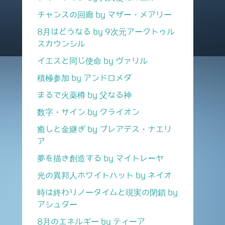
チャンスの回廊 by マザー・メアリー
8月はどうなる by 9次元アークトゥル
スカウンシル
イエスと同じ使命 by ヴァリル
積極参加 by アンドロメダ
まるで火薬樽 by 父なる神
数字・サイン by クライオン
癒しと金継ぎ by プレアデス・ナエリ
ア
夢を描き創造する by マイトレーヤ
光の異邦人ホワイトハット by ネイオ
時は終わりノータイムと現実の閉鎖 by
アシュター
8月のエネルギー by ティーア