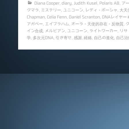
Diana Cooper
,
diary
,
Judith Kusel
,
Polaris AB
,
ア
c
ai
クマラ
,
ミステリー
,
ユニコーン
,
レディ・ポーシャ
,
大天
e
l
Chapman
,
Celia Fenn
,
Daniel Scranton
,
DNAレイヤー
b
アガペー
,
エイブラハム
,
オーラ・天使的存在・反物質
,
イン合成
,
メルビアン
,
ユニコーン
,
ライトワーカー
,
リサ
o
学
,
多次元DNA
,
引き寄せ
,
感謝
,
経絡
,
自己の進化
,
自己治
o
k