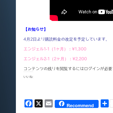
【お知らせ】
4月2日より購読料金の改定を予定しています。
エンジェル1-1（1ヶ月）：¥1,300
エンジェル2-1（2ヶ月）：¥2,200
コンテンツの残りを閲覧するにはログインが必要
いいね:
F
X
E
Recommend
a
m