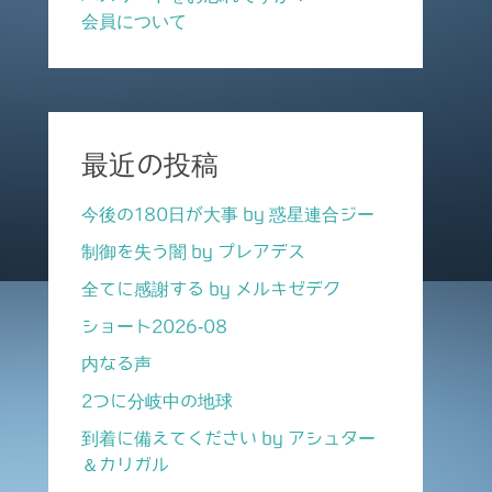
会員について
最近の投稿
今後の180日が大事 by 惑星連合ジー
制御を失う闇 by プレアデス
全てに感謝する by メルキゼデク
ショート2026-08
内なる声
2つに分岐中の地球
到着に備えてください by アシュター
＆カリガル