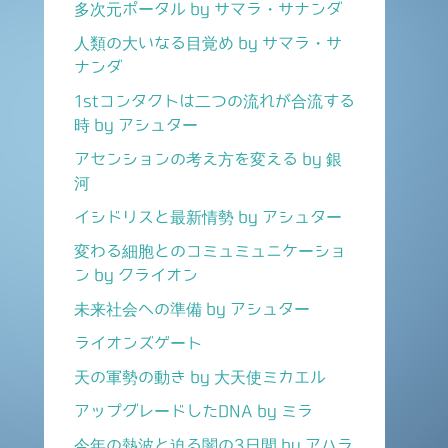
多次元ポータル by サマラ・サナンダ
人類の大いなる目覚め by サマラ・サ
ナンダ
1stコンタクトは二つの流れが合流する
時 by アシュター
アセンションの考え方を変える by 銀
河
イシドリスと最新情勢 by アシュター
変わる細胞とのコミュミュニケーショ
ン by クライオン
未来社会への準備 by アシュター
ライオンズゲート
天の軍勢の動き by 大天使ミカエル
アップグレードしたDNA by ミラ
今年の熱波と迫る闇の3日間 by アハラ