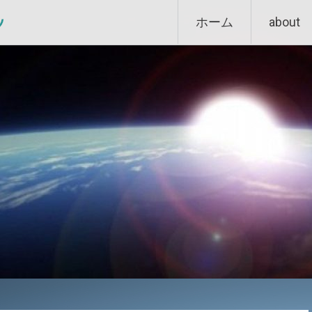
Skip
ン
ホーム
about
to
content