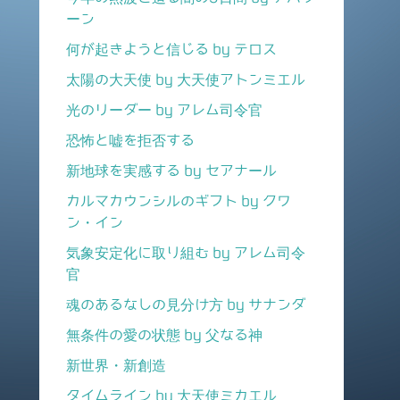
ーン
何が起きようと信じる by テロス
太陽の大天使 by 大天使アトンミエル
光のリーダー by アレム司令官
恐怖と嘘を拒否する
新地球を実感する by セアナール
カルマカウンシルのギフト by クワ
ン・イン
気象安定化に取り組む by アレム司令
官
魂のあるなしの見分け方 by サナンダ
無条件の愛の状態 by 父なる神
新世界・新創造
タイムライン by 大天使ミカエル