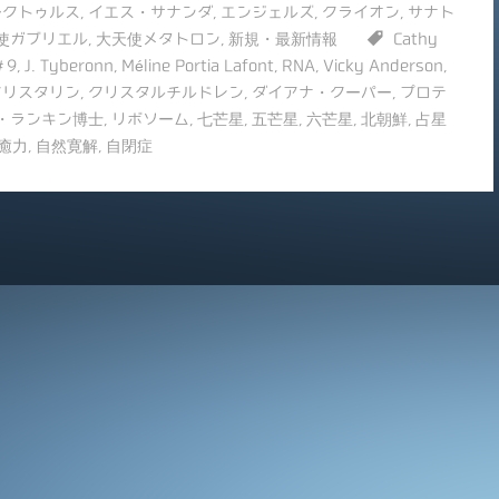
ークトゥルス
,
イエス・サナンダ
,
エンジェルズ
,
クライオン
,
サナト
使ガブリエル
,
大天使メタトロン
,
新規・最新情報
Cathy
＃9
,
J. Tyberonn
,
Méline Portia Lafont
,
RNA
,
Vicky Anderson
,
クリスタリン
,
クリスタルチルドレン
,
ダイアナ・クーパー
,
プロテ
・ランキン博士
,
リボソーム
,
七芒星
,
五芒星
,
六芒星
,
北朝鮮
,
占星
癒力
,
自然寛解
,
自閉症