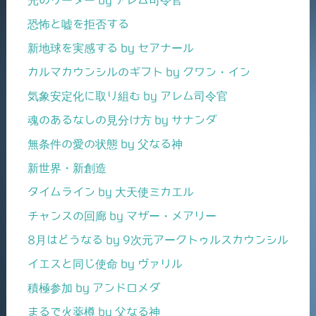
恐怖と嘘を拒否する
新地球を実感する by セアナール
カルマカウンシルのギフト by クワン・イン
気象安定化に取り組む by アレム司令官
魂のあるなしの見分け方 by サナンダ
無条件の愛の状態 by 父なる神
新世界・新創造
タイムライン by 大天使ミカエル
チャンスの回廊 by マザー・メアリー
8月はどうなる by 9次元アークトゥルスカウンシル
イエスと同じ使命 by ヴァリル
積極参加 by アンドロメダ
まるで火薬樽 by 父なる神