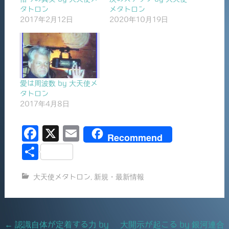
タトロン
メタトロン
2017年2月12日
2020年10月19日
愛は周波数 by 大天使メ
タトロン
2017年4月8日
F
X
E
Recommend
a
m
共
c
ai
有
大天使メタトロン
,
新規・最新情報
e
l
b
o
Post
←
認識自体が定着する力 by
大開示が起こる by 銀河連合