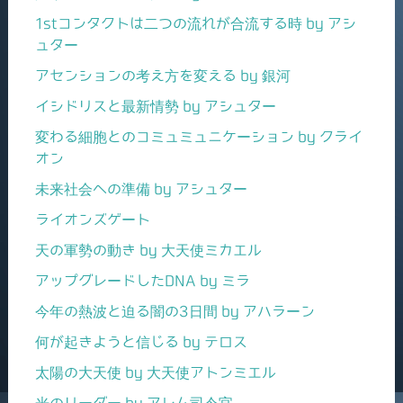
1stコンタクトは二つの流れが合流する時 by アシ
ュター
アセンションの考え方を変える by 銀河
イシドリスと最新情勢 by アシュター
変わる細胞とのコミュミュニケーション by クライ
オン
未来社会への準備 by アシュター
ライオンズゲート
天の軍勢の動き by 大天使ミカエル
アップグレードしたDNA by ミラ
今年の熱波と迫る闇の3日間 by アハラーン
何が起きようと信じる by テロス
太陽の大天使 by 大天使アトンミエル
光のリーダー by アレム司令官