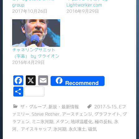
group
Lightworker.com
2017年10月26日
2016年9月29日
チャネリングサミット
（字幕） by クライオン
2016年4月29日
F
X
E
Recommend
a
m
共
c
ai
有
ザ・グループ
,
新規・最新情報
2017-5-15
,
Eフ
e
l
ァミリー
,
Steve Rother
,
アースチェンジ
,
グラファイト
,
グ
b
ラフェン
,
ミニ氷河期
,
メタン
,
地球温暖化
,
極の反転
,
氷
o
河、アイスキャップ
,
氷河期
,
永久凍土
,
磁気