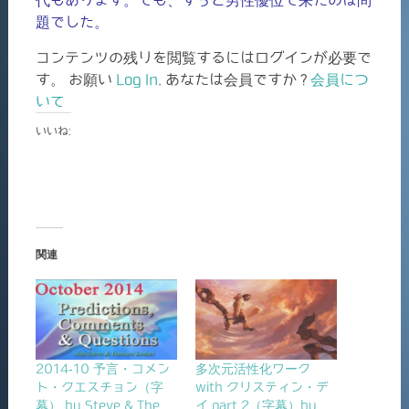
題でした。
コンテンツの残りを閲覧するにはログインが必要で
す。 お願い
Log In
. あなたは会員ですか ?
会員につ
いて
いいね:
関連
2014-10 予言・コメン
多次元活性化ワーク
ト・クエスチョン（字
with クリスティン・デ
幕） by Steve & The
イ part 2（字幕）by