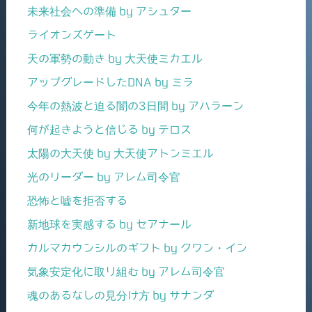
未来社会への準備 by アシュター
ライオンズゲート
天の軍勢の動き by 大天使ミカエル
アップグレードしたDNA by ミラ
今年の熱波と迫る闇の3日間 by アハラーン
何が起きようと信じる by テロス
太陽の大天使 by 大天使アトンミエル
光のリーダー by アレム司令官
恐怖と嘘を拒否する
新地球を実感する by セアナール
カルマカウンシルのギフト by クワン・イン
気象安定化に取り組む by アレム司令官
魂のあるなしの見分け方 by サナンダ