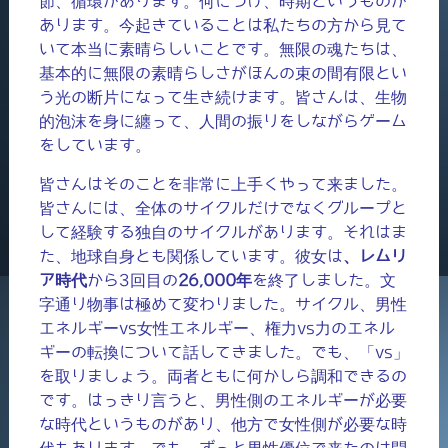
節、循環があります。何につけ、時期というものが
あります。今起きていることは私たちの方から見て
いて本当に素晴らしいことです。無限の魂たちは、
基本的に無限の素晴らしさがほんの束の間有限とい
う光の断片になって生き続けます。皆さんは、生物
的泡沫を身に纏って、人間の振りをしながらゲーム
をしています。
皆さんはそのことを非常に上手くやって来ました。
皆さんには、全体のサイクルだけでなくグループと
して経験する独自のサイクルがあります。それはま
た、地球自身とも関係しています。彼女は
、レムリ
ア時代
から3回目の
26,000年
を終了しました。文
字通り物事は極めて変わりました。サイクル、男性
エネルギーvs女性エネルギー、権力vs力のエネル
ギーの転換について話してきました。でも、「vs」
を取りましょう。両者ともに何かしら調和できるの
です。はっきり言うと、男性側のエネルギーが必要
な時代というものがあり、他方で女性側が必要な時
代もあります。でも、ずっと男性優位で来たのは問