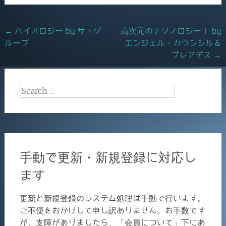
o
k
Post
←
バイオロジー by ザ・グ
高次元のテクノロジーⅠ by
ループ
エンジェル・カウンシル＆
navigation
プレアデス
→
Search
for:
手動で更新・新規登録に対応し
ます
更新と新規登録のシステム処理は手動で行います。
ご不便をおかけして申し訳ありません。お手数です
が、支障がありましたら、「会員について」下にあ