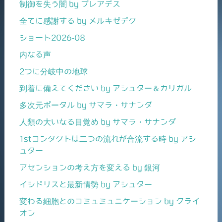
制御を失う闇 by プレアデス
全てに感謝する by メルキゼデク
ショート2026-08
内なる声
2つに分岐中の地球
到着に備えてください by アシュター＆カリガル
多次元ポータル by サマラ・サナンダ
人類の大いなる目覚め by サマラ・サナンダ
1stコンタクトは二つの流れが合流する時 by アシ
ュター
アセンションの考え方を変える by 銀河
イシドリスと最新情勢 by アシュター
変わる細胞とのコミュミュニケーション by クライ
オン