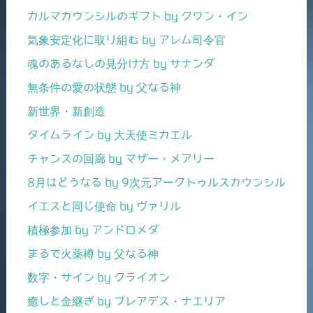
カルマカウンシルのギフト by クワン・イン
気象安定化に取り組む by アレム司令官
魂のあるなしの見分け方 by サナンダ
無条件の愛の状態 by 父なる神
新世界・新創造
タイムライン by 大天使ミカエル
チャンスの回廊 by マザー・メアリー
8月はどうなる by 9次元アークトゥルスカウンシル
イエスと同じ使命 by ヴァリル
積極参加 by アンドロメダ
まるで火薬樽 by 父なる神
数字・サイン by クライオン
癒しと金継ぎ by プレアデス・ナエリア