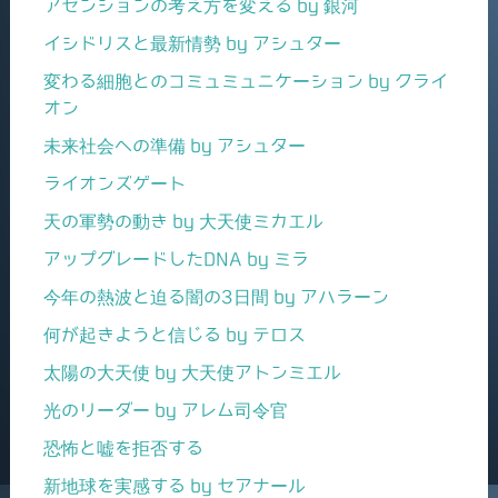
アセンションの考え方を変える by 銀河
イシドリスと最新情勢 by アシュター
変わる細胞とのコミュミュニケーション by クライ
オン
未来社会への準備 by アシュター
ライオンズゲート
天の軍勢の動き by 大天使ミカエル
アップグレードしたDNA by ミラ
今年の熱波と迫る闇の3日間 by アハラーン
何が起きようと信じる by テロス
太陽の大天使 by 大天使アトンミエル
光のリーダー by アレム司令官
恐怖と嘘を拒否する
新地球を実感する by セアナール