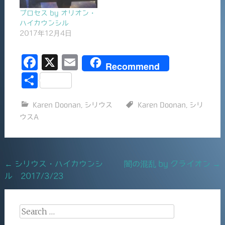
プロセス by オリオン・
ハイカウンシル
2017年12月4日
F
X
E
Recommend
a
m
共
c
ai
有
Karen Doonan
,
シリウス
Karen Doonan
,
シリ
e
l
ウスA
b
o
o
Post
←
シリウス・ハイカウンシ
闇の混乱 by クライオン
→
k
ル 2017/3/23
navigation
Search
for: