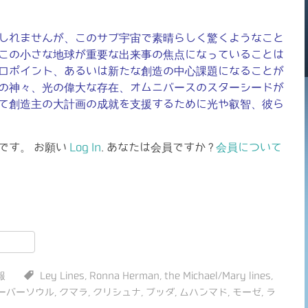
しれませんが、このサブ宇宙で素晴らしく驚くようなこと
この小さな地球が重要な出来事の焦点になっていることは
ロポイント、あるいは新たな創造の中心課題になることが
の神々、光の偉大な存在、オムニバースのスターシードが
て創造主の大計画の成就を支援するために光や叡智、彼ら
です。 お願い
Log In
. あなたは会員ですか ?
会員について
共
有
報
Ley Lines
,
Ronna Herman
,
the Michael/Mary lines
,
ーバーソウル
,
クマラ
,
クリシュナ
,
ブッダ
,
ムハンマド
,
モーゼ
,
ラ