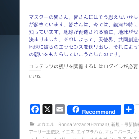
マスターの皆さん、皆さんにはそう思えないかも
が起きています。皆さんは、今では、銀河や特に
知っています。地球が創造される前に、地球がゼ
決まりました。それによって、天使界、共同創造
地球に彼らのエッセンスを送り出し、それによっ
の願いをもたらしていこうとしたのです。
コンテンツの残りを閲覧するにはログインが必要
いいね:
F
X
E
Recommend
a
m
ミカエル - Ronna Vezane(Herman)
,
新規・最新情
c
ai
アーサー王伝説
,
イエス
,
エイブラハム
,
オムニバース
,
オ