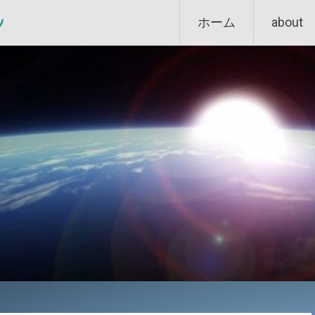
Skip
ン
ホーム
about
to
content