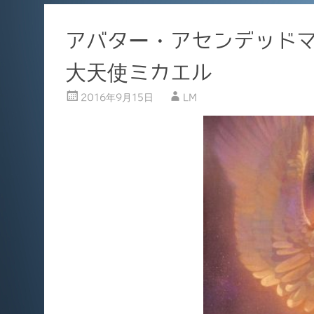
o
o
アバター・アセンデッドマ
k
大天使ミカエル
2016年9月15日
LM