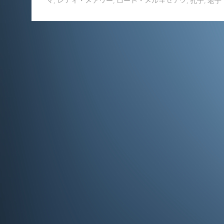
e
l
マ
,
レディ・メアリー
,
ロード・メルキゼデク
,
孔子
,
老子
b
o
o
k