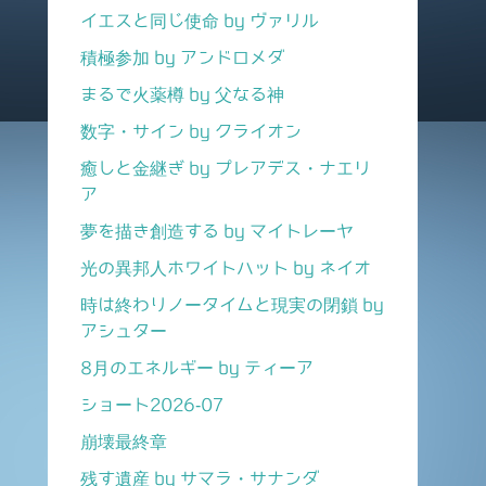
イエスと同じ使命 by ヴァリル
積極参加 by アンドロメダ
まるで火薬樽 by 父なる神
数字・サイン by クライオン
癒しと金継ぎ by プレアデス・ナエリ
ア
夢を描き創造する by マイトレーヤ
光の異邦人ホワイトハット by ネイオ
時は終わりノータイムと現実の閉鎖 by
アシュター
8月のエネルギー by ティーア
ショート2026-07
崩壊最終章
残す遺産 by サマラ・サナンダ