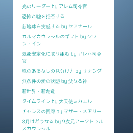
光のリーダー by アレム司令官
恐怖と嘘を拒否する
新地球を実感する by セアナール
カルマカウンシルのギフト by クワ
ン・イン
気象安定化に取り組む by アレム司令
官
魂のあるなしの見分け方 by サナンダ
無条件の愛の状態 by 父なる神
新世界・新創造
タイムライン by 大天使ミカエル
チャンスの回廊 by マザー・メアリー
8月はどうなる by 9次元アークトゥル
スカウンシル