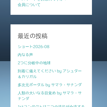
会員について
最近の投稿
ショート2026-08
内なる声
2つに分岐中の地球
到着に備えてください by アシュター
＆カリガル
多次元ポータル by サマラ・サナンダ
人類の大いなる目覚め by サマラ・サ
ナンダ
1stコンタクトは二つの流れが合流する