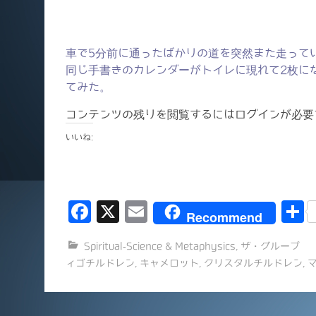
車で5分前に通ったばかりの道を突然また走ってい
同じ手書きのカレンダーがトイレに現れて2枚に
てみた。
コンテンツの残りを閲覧するにはログインが必要
いいね:
F
X
E
Recommend
a
m
Spiritual-Science & Metaphysics
,
ザ・グループ
c
ai
ィゴチルドレン
,
キャメロット
,
クリスタルチルドレン
,
e
l
b