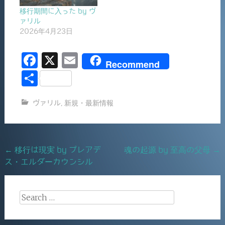
移行期間に入った by ヴ
ァリル
2026年4月23日
F
X
E
Recommend
a
m
共
c
ai
有
ヴァリル
,
新規・最新情報
e
l
b
o
Post
←
移行は現実 by プレアデ
魂の起源 by 至高の父母
→
o
ス・エルダーカウンシル
navigation
k
Search
for: