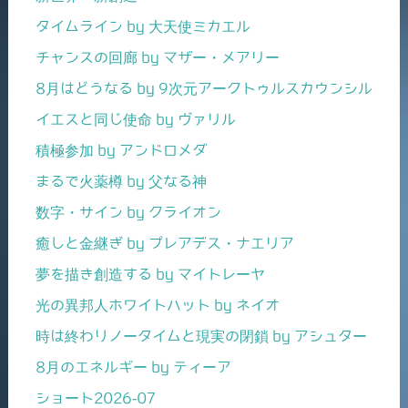
タイムライン by 大天使ミカエル
チャンスの回廊 by マザー・メアリー
8月はどうなる by 9次元アークトゥルスカウンシル
イエスと同じ使命 by ヴァリル
積極参加 by アンドロメダ
まるで火薬樽 by 父なる神
数字・サイン by クライオン
癒しと金継ぎ by プレアデス・ナエリア
夢を描き創造する by マイトレーヤ
光の異邦人ホワイトハット by ネイオ
時は終わりノータイムと現実の閉鎖 by アシュター
8月のエネルギー by ティーア
ショート2026-07