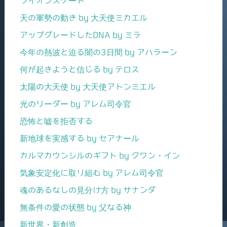
ライオンズゲート
天の軍勢の動き by 大天使ミカエル
アップグレードしたDNA by ミラ
今年の熱波と迫る闇の3日間 by アハラーン
何が起きようと信じる by テロス
太陽の大天使 by 大天使アトンミエル
光のリーダー by アレム司令官
恐怖と嘘を拒否する
新地球を実感する by セアナール
カルマカウンシルのギフト by クワン・イン
気象安定化に取り組む by アレム司令官
魂のあるなしの見分け方 by サナンダ
無条件の愛の状態 by 父なる神
新世界・新創造