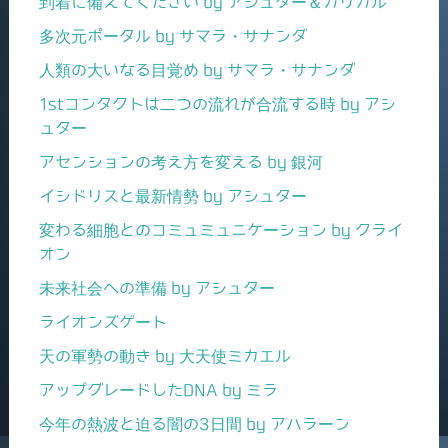
到着に備えてください by アシュター＆カリガル
多次元ポータル by サマラ・サナンダ
人類の大いなる目覚め by サマラ・サナンダ
1stコンタクトは二つの流れが合流する時 by アシ
ュター
アセンションの考え方を変える by 銀河
イシドリスと最新情勢 by アシュター
変わる細胞とのコミュミュニケーション by クライ
オン
未来社会への準備 by アシュター
ライオンズゲート
天の軍勢の動き by 大天使ミカエル
アップグレードしたDNA by ミラ
今年の熱波と迫る闇の3日間 by アハラーン