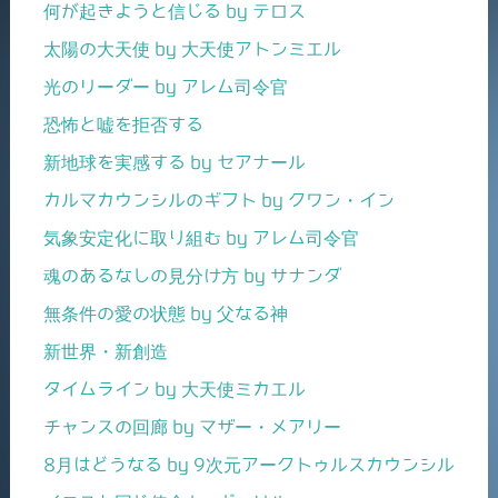
何が起きようと信じる by テロス
太陽の大天使 by 大天使アトンミエル
光のリーダー by アレム司令官
恐怖と嘘を拒否する
新地球を実感する by セアナール
カルマカウンシルのギフト by クワン・イン
気象安定化に取り組む by アレム司令官
魂のあるなしの見分け方 by サナンダ
無条件の愛の状態 by 父なる神
新世界・新創造
タイムライン by 大天使ミカエル
チャンスの回廊 by マザー・メアリー
8月はどうなる by 9次元アークトゥルスカウンシル