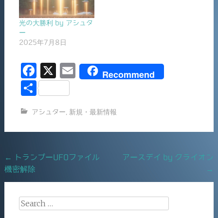
光の大勝利 by アシュタ
ー
2025年7月8日
F
X
E
Recommend
a
m
共
c
ai
有
アシュター
,
新規・最新情報
e
l
b
o
Post
←
トランプーUFOファイル
アースデイ by クライオン
o
機密解除
→
navigation
k
Search
for: