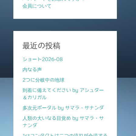
会員について
最近の投稿
ショート2026-08
内なる声
2つに分岐中の地球
到着に備えてください by アシュター
＆カリガル
多次元ポータル by サマラ・サナンダ
人類の大いなる目覚め by サマラ・サ
ナンダ
1stコンタクトは二つの流れが合流する