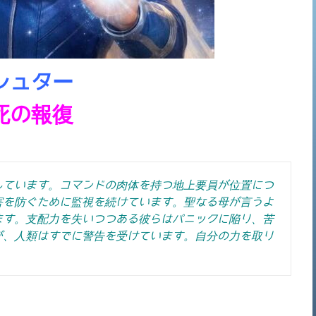
シュター
死の報復
しています。コマンドの肉体を持つ地上要員が位置につ
害を防ぐために監視を続けています。聖なる母が言うよ
ます。支配力を失いつつある彼らはパニックに陥り、苦
が、人類はすでに警告を受けています。
自分の力を取り