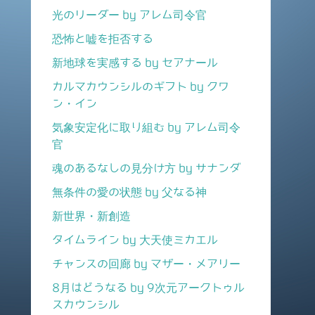
光のリーダー by アレム司令官
恐怖と嘘を拒否する
新地球を実感する by セアナール
カルマカウンシルのギフト by クワ
ン・イン
気象安定化に取り組む by アレム司令
官
魂のあるなしの見分け方 by サナンダ
無条件の愛の状態 by 父なる神
新世界・新創造
タイムライン by 大天使ミカエル
チャンスの回廊 by マザー・メアリー
8月はどうなる by 9次元アークトゥル
スカウンシル