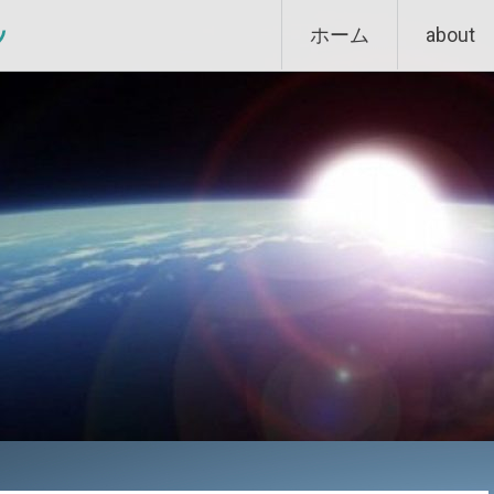
Skip
ン
ホーム
about
to
content