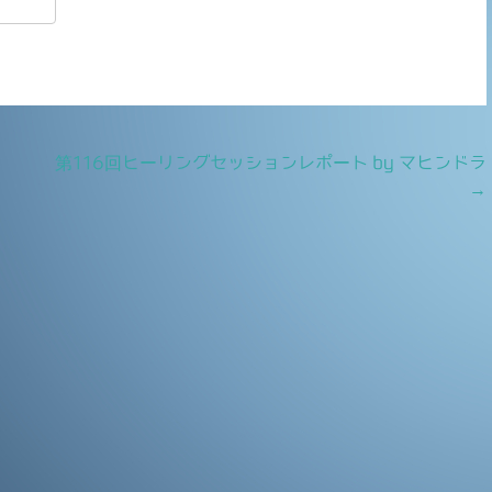
共
有
第116回ヒーリングセッションレポート by マヒンドラ
→