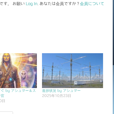
です。 お願い
Log In
. あなたは会員ですか ?
会員について
ぐ by アシュター＆ス
進捗状況 by アシュター
令官
2025年10月23日
30日