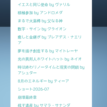
イエスと同じ使命 by ヴァリル
積極参加 by アンドロメダ
まるで火薬樽 by 父なる神
数字・サイン by クライオン
癒しと金継ぎ by プレアデス・ナエリ
ア
夢を描き創造する by マイトレーヤ
光の異邦人ホワイトハット by ネイオ
時は終わりノータイムと現実の閉鎖 by
アシュター
8月のエネルギー by ティーア
ショート2026-07
崩壊最終章
残す遺産 by サマラ・サナンダ