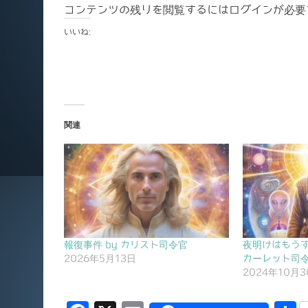
コンテンツの残りを閲覧するにはログインが必要
いいね:
関連
報復事件 by カリスト司令官
夜明けはもうす
2026年5月13日
カーレット司
2024年10月