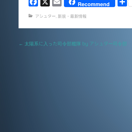
F
X
E
Recommend
a
m
アシュター
,
新規・最新情報
c
ai
e
l
b
Post
←
太陽系に入った司令部艦隊 by アシュター司令部
o
navigation
o
k