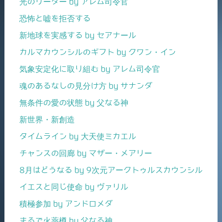
光のリーダー by アレム司令官
恐怖と嘘を拒否する
新地球を実感する by セアナール
カルマカウンシルのギフト by クワン・イン
気象安定化に取り組む by アレム司令官
魂のあるなしの見分け方 by サナンダ
無条件の愛の状態 by 父なる神
新世界・新創造
タイムライン by 大天使ミカエル
チャンスの回廊 by マザー・メアリー
8月はどうなる by 9次元アークトゥルスカウンシル
イエスと同じ使命 by ヴァリル
積極参加 by アンドロメダ
まるで火薬樽 by 父なる神