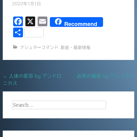
2022年1月1日
F
X
E
Recommend
a
m
共
c
ai
有
アシュターコマンド
,
新規・最新情報
e
l
b
o
Post
←
人体の変容 by アンドロ
必死の報復 by アシュター
o
ニカス
→
navigation
k
Search
for: