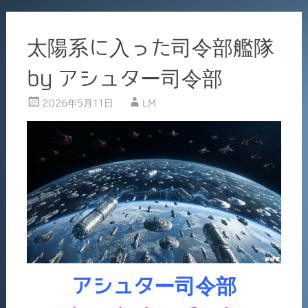
太陽系に入った司令部艦隊
by アシュター司令部
2026年5月11日
LM
アシュター司令部