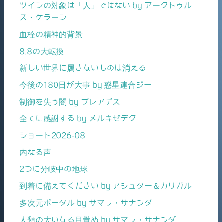
ツインの対象は「人」ではない by アークトゥル
ス・ケラーン
血栓の精神的背景
8.8の大転換
新しい世界に属さないものは消える
今後の180日が大事 by 惑星連合ジー
制御を失う闇 by プレアデス
全てに感謝する by メルキゼデク
ショート2026-08
内なる声
2つに分岐中の地球
到着に備えてください by アシュター＆カリガル
多次元ポータル by サマラ・サナンダ
人類の大いなる目覚め by サマラ・サナンダ