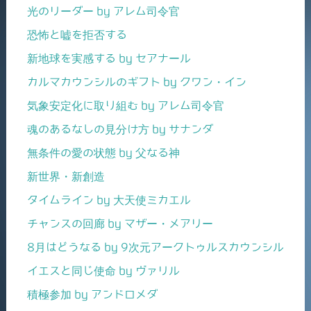
光のリーダー by アレム司令官
恐怖と嘘を拒否する
新地球を実感する by セアナール
カルマカウンシルのギフト by クワン・イン
気象安定化に取り組む by アレム司令官
魂のあるなしの見分け方 by サナンダ
無条件の愛の状態 by 父なる神
新世界・新創造
タイムライン by 大天使ミカエル
チャンスの回廊 by マザー・メアリー
8月はどうなる by 9次元アークトゥルスカウンシル
イエスと同じ使命 by ヴァリル
積極参加 by アンドロメダ