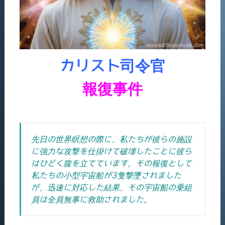
カリスト司令官
報復事件
先日の世界瞑想の際に、私たちが彼らの施設
に強力な攻撃を仕掛けて破壊したことに彼ら
はひどく腹を立てています。その報復として
私たちの小型宇宙船が3隻撃墜されました
が、迅速に対応した結果、その宇宙船の乗組
員は全員無事に救助されました。