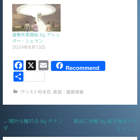
避難作業開始 by アシュ
ター・シェラン
2024年8月13日
F
X
E
Recommend
a
m
共
c
ai
有
カリスト司令官
,
新規・最新情報
e
l
b
o
Post
←
闇から離れる by サナン
新旧に分離 by 銀河連合セラ
o
ダ
フィン
→
navigation
k