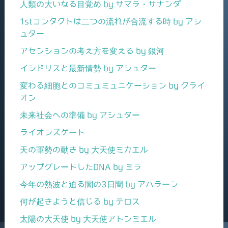
人類の大いなる目覚め by サマラ・サナンダ
1stコンタクトは二つの流れが合流する時 by アシ
ュター
アセンションの考え方を変える by 銀河
イシドリスと最新情勢 by アシュター
変わる細胞とのコミュミュニケーション by クライ
オン
未来社会への準備 by アシュター
ライオンズゲート
天の軍勢の動き by 大天使ミカエル
アップグレードしたDNA by ミラ
今年の熱波と迫る闇の3日間 by アハラーン
何が起きようと信じる by テロス
太陽の大天使 by 大天使アトンミエル