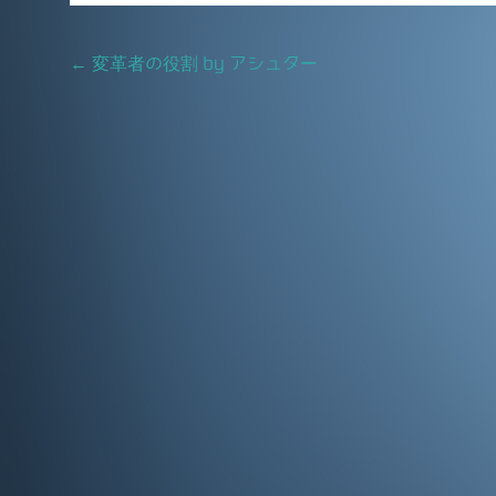
e
l
b
Post
←
変革者の役割 by アシュター
o
navigation
o
k