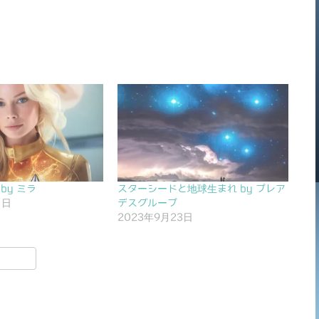
 by ミラ
スターシードと地球生まれ by プレア
1日
デスグループ
2023年9月23日
共
有