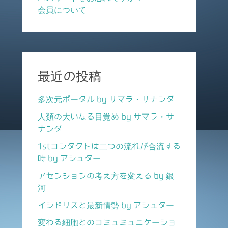
会員について
最近の投稿
多次元ポータル by サマラ・サナンダ
人類の大いなる目覚め by サマラ・サ
ナンダ
1stコンタクトは二つの流れが合流する
時 by アシュター
アセンションの考え方を変える by 銀
河
イシドリスと最新情勢 by アシュター
変わる細胞とのコミュミュニケーショ