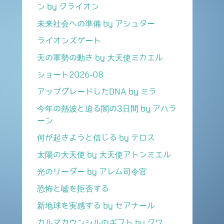
ン by クライオン
未来社会への準備 by アシュター
ライオンズゲート
天の軍勢の動き by 大天使ミカエル
ショート2026-08
アップグレードしたDNA by ミラ
今年の熱波と迫る闇の3日間 by アハラ
ーン
何が起きようと信じる by テロス
太陽の大天使 by 大天使アトンミエル
光のリーダー by アレム司令官
恐怖と嘘を拒否する
新地球を実感する by セアナール
カルマカウンシルのギフト by クワ