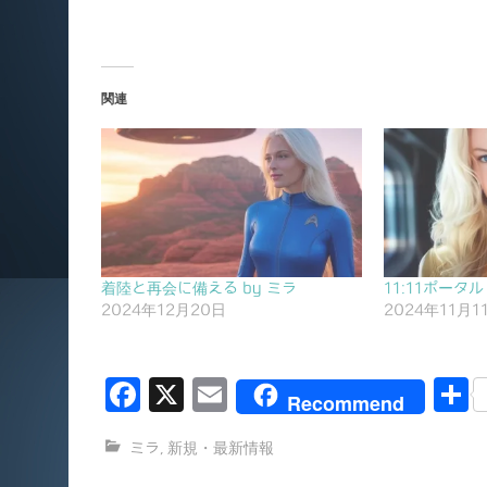
関連
着陸と再会に備える by ミラ
11:11ポータル
2024年12月20日
2024年11月1
F
X
E
Recommend
a
m
ミラ
,
新規・最新情報
c
ai