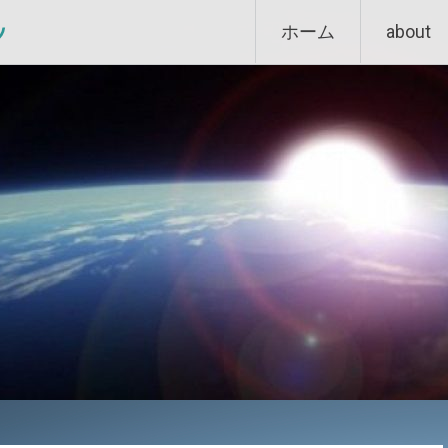
Skip
ン
ホーム
about
to
content