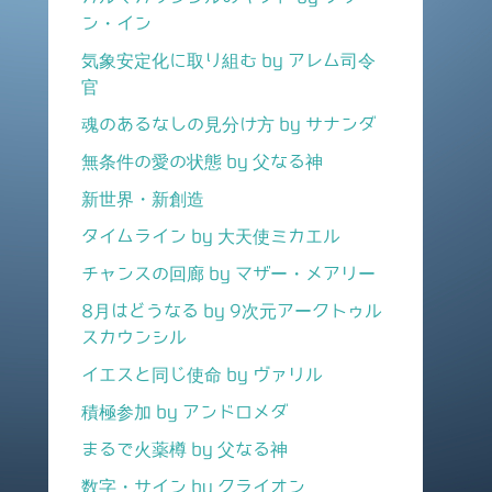
ン・イン
気象安定化に取り組む by アレム司令
官
魂のあるなしの見分け方 by サナンダ
無条件の愛の状態 by 父なる神
新世界・新創造
タイムライン by 大天使ミカエル
チャンスの回廊 by マザー・メアリー
8月はどうなる by 9次元アークトゥル
スカウンシル
イエスと同じ使命 by ヴァリル
積極参加 by アンドロメダ
まるで火薬樽 by 父なる神
数字・サイン by クライオン