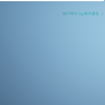
鐘が鳴る by 銀河連合
→