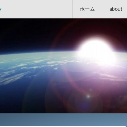
Skip
ン
ホーム
about
to
content