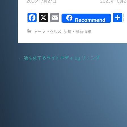
2025年7月27日
2023年10月2
F
X
E
Recommend
a
m
アークトゥルス
,
新規・最新情報
c
ai
e
l
b
Post
←
活性化するライトボディ by サナンダ
o
navigation
o
k