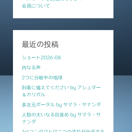
会員について
最近の投稿
ショート2026-08
内なる声
2つに分岐中の地球
到着に備えてください by アシュター
＆カリガル
多次元ポータル by サマラ・サナンダ
人類の大いなる目覚め by サマラ・サ
ナンダ
1stコンタクトは二つの流れが合流する