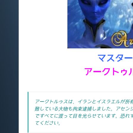
マスター
アークトゥ
アークトルゥスは、イランとイスラエルが所
難している大物も拘束逮捕しました。
アセン
ですべてに渡って目を光らせています。
恐れ
てください。