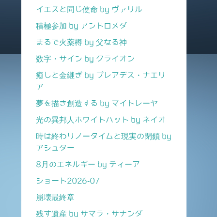
イエスと同じ使命 by ヴァリル
積極参加 by アンドロメダ
まるで火薬樽 by 父なる神
数字・サイン by クライオン
癒しと金継ぎ by プレアデス・ナエリ
ア
夢を描き創造する by マイトレーヤ
光の異邦人ホワイトハット by ネイオ
時は終わりノータイムと現実の閉鎖 by
アシュター
8月のエネルギー by ティーア
ショート2026-07
崩壊最終章
残す遺産 by サマラ・サナンダ