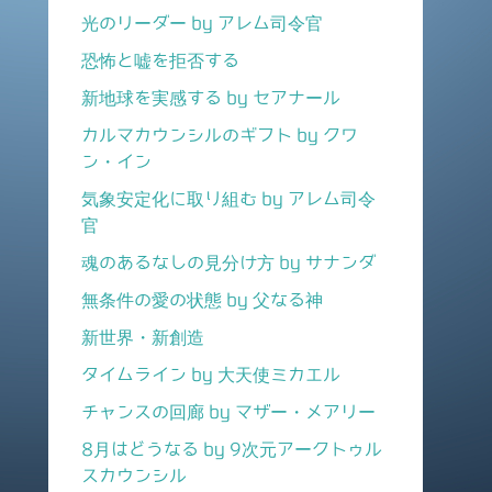
光のリーダー by アレム司令官
恐怖と嘘を拒否する
新地球を実感する by セアナール
カルマカウンシルのギフト by クワ
ン・イン
気象安定化に取り組む by アレム司令
官
魂のあるなしの見分け方 by サナンダ
無条件の愛の状態 by 父なる神
新世界・新創造
タイムライン by 大天使ミカエル
チャンスの回廊 by マザー・メアリー
8月はどうなる by 9次元アークトゥル
スカウンシル