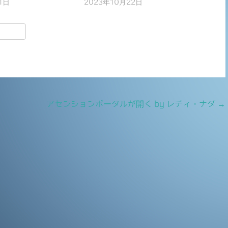
1日
2023年10月22日
共
有
アセンションポータルが開く by レディ・ナダ
→