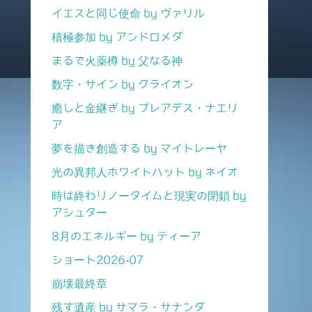
イエスと同じ使命 by ヴァリル
積極参加 by アンドロメダ
まるで火薬樽 by 父なる神
数字・サイン by クライオン
癒しと金継ぎ by プレアデス・ナエリ
ア
夢を描き創造する by マイトレーヤ
光の異邦人ホワイトハット by ネイオ
時は終わりノータイムと現実の閉鎖 by
アシュター
8月のエネルギー by ティーア
ショート2026-07
崩壊最終章
残す遺産 by サマラ・サナンダ