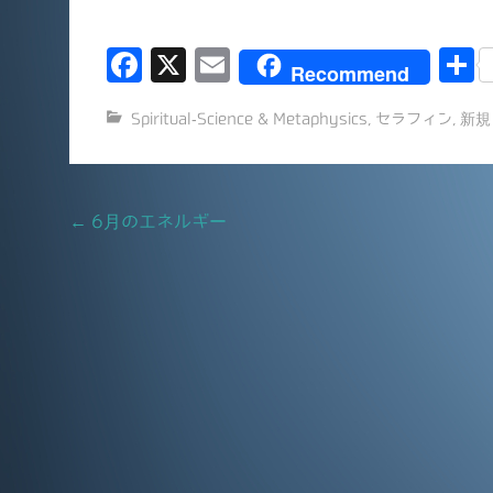
F
X
E
Recommend
a
m
Spiritual-Science & Metaphysics
,
セラフィン
,
新規
c
ai
e
l
b
Post
←
6月のエネルギー
o
navigation
o
k