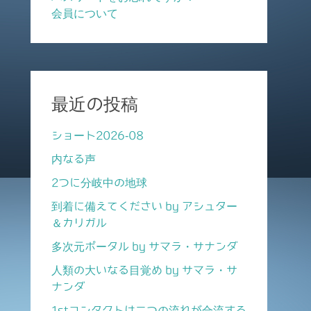
会員について
最近の投稿
ショート2026-08
内なる声
2つに分岐中の地球
到着に備えてください by アシュター
＆カリガル
多次元ポータル by サマラ・サナンダ
人類の大いなる目覚め by サマラ・サ
ナンダ
1stコンタクトは二つの流れが合流する