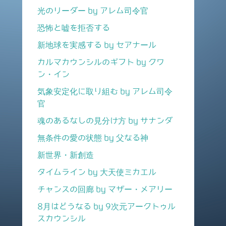
光のリーダー by アレム司令官
恐怖と嘘を拒否する
新地球を実感する by セアナール
カルマカウンシルのギフト by クワ
ン・イン
気象安定化に取り組む by アレム司令
官
魂のあるなしの見分け方 by サナンダ
無条件の愛の状態 by 父なる神
新世界・新創造
タイムライン by 大天使ミカエル
チャンスの回廊 by マザー・メアリー
8月はどうなる by 9次元アークトゥル
スカウンシル