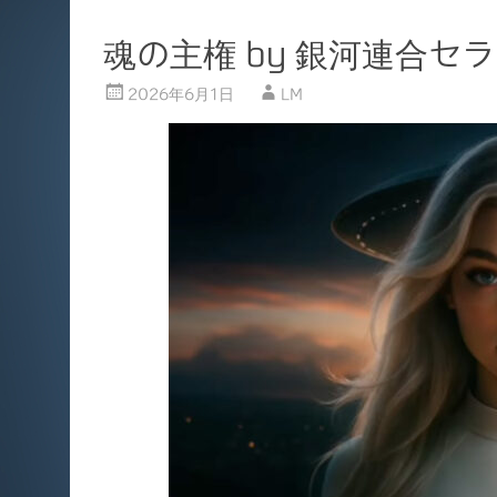
魂の主権 by 銀河連合セ
2026年6月1日
LM