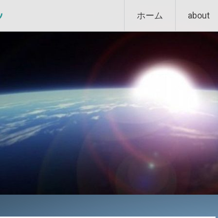
Skip
ン
ホーム
about
to
content