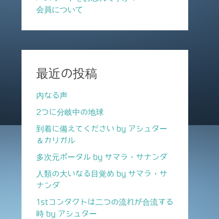
会員について
最近の投稿
内なる声
2つに分岐中の地球
到着に備えてください by アシュター
＆カリガル
多次元ポータル by サマラ・サナンダ
人類の大いなる目覚め by サマラ・サ
ナンダ
1stコンタクトは二つの流れが合流する
時 by アシュター