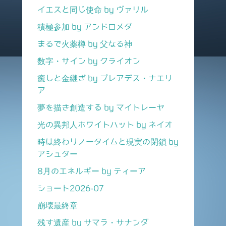
イエスと同じ使命 by ヴァリル
積極参加 by アンドロメダ
まるで火薬樽 by 父なる神
数字・サイン by クライオン
癒しと金継ぎ by プレアデス・ナエリ
ア
夢を描き創造する by マイトレーヤ
光の異邦人ホワイトハット by ネイオ
時は終わりノータイムと現実の閉鎖 by
アシュター
8月のエネルギー by ティーア
ショート2026-07
崩壊最終章
残す遺産 by サマラ・サナンダ