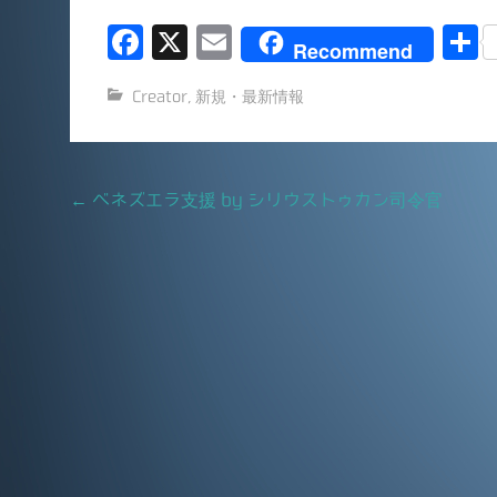
F
X
E
Recommend
a
m
Creator
,
新規・最新情報
c
ai
e
l
b
Post
←
ベネズエラ支援 by シリウストゥカン司令官
o
navigation
o
k