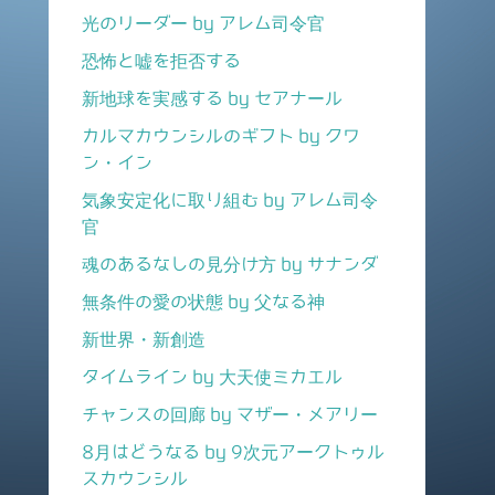
光のリーダー by アレム司令官
恐怖と嘘を拒否する
新地球を実感する by セアナール
カルマカウンシルのギフト by クワ
ン・イン
気象安定化に取り組む by アレム司令
官
魂のあるなしの見分け方 by サナンダ
無条件の愛の状態 by 父なる神
新世界・新創造
タイムライン by 大天使ミカエル
チャンスの回廊 by マザー・メアリー
8月はどうなる by 9次元アークトゥル
スカウンシル