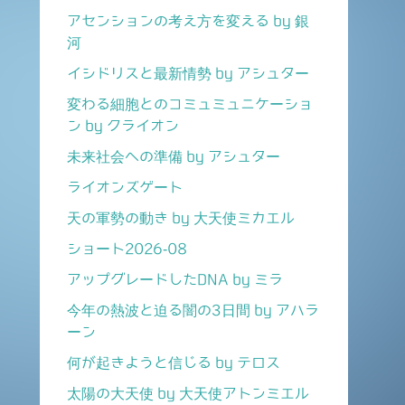
アセンションの考え方を変える by 銀
河
イシドリスと最新情勢 by アシュター
変わる細胞とのコミュミュニケーショ
ン by クライオン
未来社会への準備 by アシュター
ライオンズゲート
天の軍勢の動き by 大天使ミカエル
ショート2026-08
アップグレードしたDNA by ミラ
今年の熱波と迫る闇の3日間 by アハラ
ーン
何が起きようと信じる by テロス
太陽の大天使 by 大天使アトンミエル