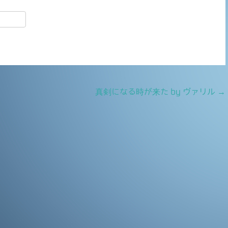
共
有
真剣になる時が来た by ヴァリル
→