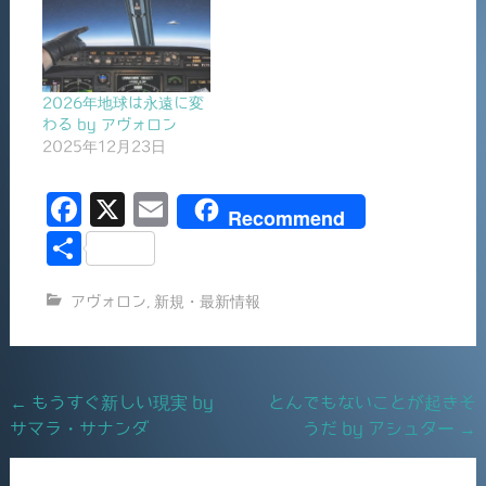
2026年地球は永遠に変
わる by アヴォロン
2025年12月23日
F
X
E
Recommend
a
m
共
c
ai
有
アヴォロン
,
新規・最新情報
e
l
b
o
Post
←
もうすぐ新しい現実 by
とんでもないことが起きそ
o
サマラ・サナンダ
うだ by アシュター
→
navigation
k