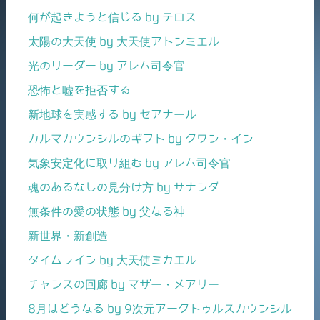
何が起きようと信じる by テロス
太陽の大天使 by 大天使アトンミエル
光のリーダー by アレム司令官
恐怖と嘘を拒否する
新地球を実感する by セアナール
カルマカウンシルのギフト by クワン・イン
気象安定化に取り組む by アレム司令官
魂のあるなしの見分け方 by サナンダ
無条件の愛の状態 by 父なる神
新世界・新創造
タイムライン by 大天使ミカエル
チャンスの回廊 by マザー・メアリー
8月はどうなる by 9次元アークトゥルスカウンシル