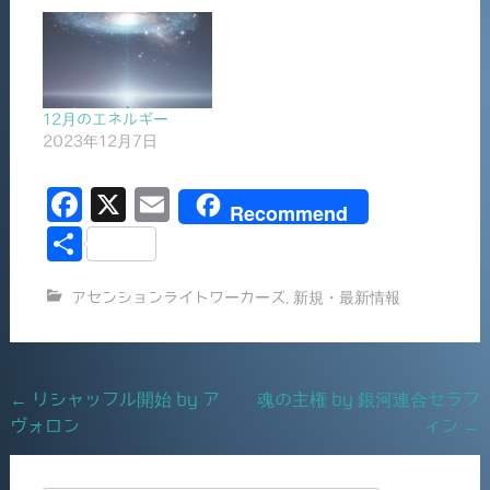
12月のエネルギー
2023年12月7日
F
X
E
Recommend
a
m
共
c
ai
有
アセンションライトワーカーズ
,
新規・最新情報
e
l
b
o
Post
←
リシャッフル開始 by ア
魂の主権 by 銀河連合セラフ
o
ヴォロン
ィン
→
navigation
k