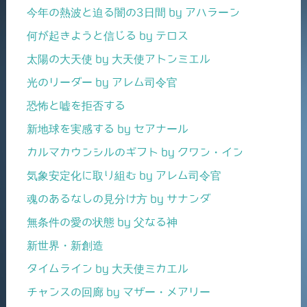
今年の熱波と迫る闇の3日間 by アハラーン
何が起きようと信じる by テロス
太陽の大天使 by 大天使アトンミエル
光のリーダー by アレム司令官
恐怖と嘘を拒否する
新地球を実感する by セアナール
カルマカウンシルのギフト by クワン・イン
気象安定化に取り組む by アレム司令官
魂のあるなしの見分け方 by サナンダ
無条件の愛の状態 by 父なる神
新世界・新創造
タイムライン by 大天使ミカエル
チャンスの回廊 by マザー・メアリー