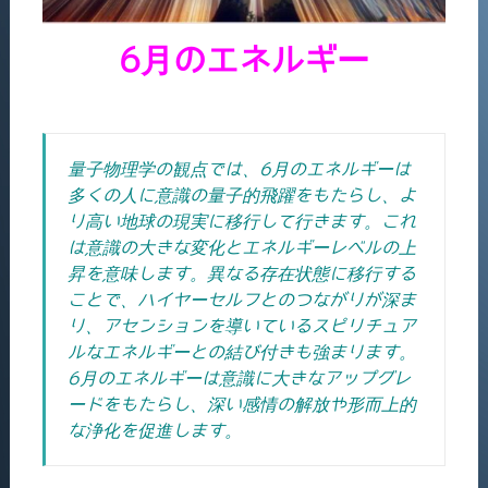
6月のエネルギー
量子物理学の観点では、6月のエネルギーは
多くの人に意識の量子的飛躍をもたらし、よ
り高い地球の現実に
移行して行きます。
これ
は意識の大きな変化とエネルギーレベルの上
昇を意味します。異なる存在状態に移行する
ことで、ハイヤーセルフとのつながりが深ま
り、アセンションを導いているスピリチュア
ルなエネルギーとの結び付きも強まります。
6月のエネルギーは意識に大きなアップグレ
ードをもたらし、深い感情の解放や形而上的
な浄化を促進します。