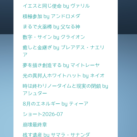
イエスと同じ使命 by ヴァリル
積極参加 by アンドロメダ
まるで火薬樽 by 父なる神
数字・サイン by クライオン
癒しと金継ぎ by プレアデス・ナエリ
ア
夢を描き創造する by マイトレーヤ
光の異邦人ホワイトハット by ネイオ
時は終わりノータイムと現実の閉鎖 by
アシュター
8月のエネルギー by ティーア
ショート2026-07
崩壊最終章
残す遺産 by サマラ・サナンダ