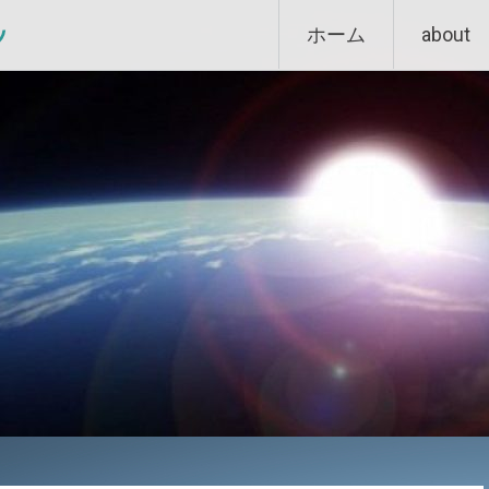
Skip
ン
ホーム
about
to
content