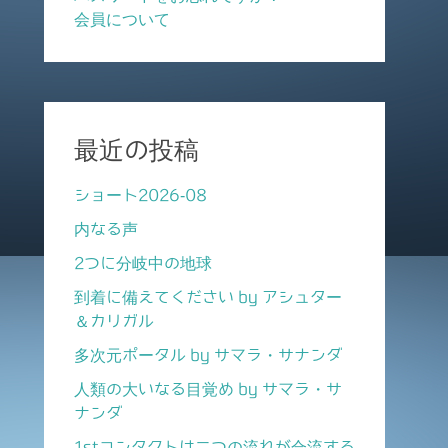
会員について
最近の投稿
ショート2026-08
内なる声
2つに分岐中の地球
到着に備えてください by アシュター
＆カリガル
多次元ポータル by サマラ・サナンダ
人類の大いなる目覚め by サマラ・サ
ナンダ
1stコンタクトは二つの流れが合流する