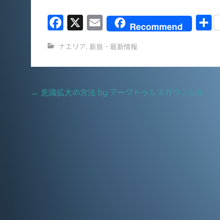
F
X
E
Recommend
a
m
ナエリア
,
新規・最新情報
c
ai
e
l
b
Post
←
意識拡大の方法 by アークトゥルスカウンシル
o
navigation
o
k