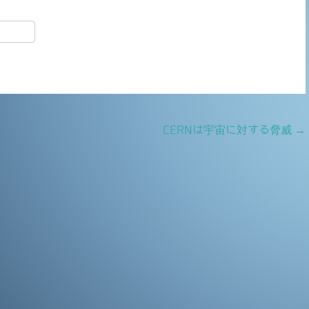
共
有
CERNは宇宙に対する脅威
→