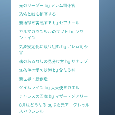
光のリーダー by アレム司令官
恐怖と嘘を拒否する
新地球を実感する by セアナール
カルマカウンシルのギフト by クワ
ン・イン
気象安定化に取り組む by アレム司令
官
魂のあるなしの見分け方 by サナンダ
無条件の愛の状態 by 父なる神
新世界・新創造
タイムライン by 大天使ミカエル
チャンスの回廊 by マザー・メアリー
8月はどうなる by 9次元アークトゥル
スカウンシル