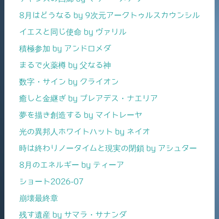
8月はどうなる by 9次元アークトゥルスカウンシル
イエスと同じ使命 by ヴァリル
積極参加 by アンドロメダ
まるで火薬樽 by 父なる神
数字・サイン by クライオン
癒しと金継ぎ by プレアデス・ナエリア
夢を描き創造する by マイトレーヤ
光の異邦人ホワイトハット by ネイオ
時は終わりノータイムと現実の閉鎖 by アシュター
8月のエネルギー by ティーア
ショート2026-07
崩壊最終章
残す遺産 by サマラ・サナンダ