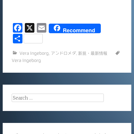
F
X
E
Recommend
a
m
共
c
ai
有
Vera Ingeborg
,
アンドロメダ
,
新規・最新情報
e
l
Vera Ingeborg
b
o
o
k
Search
for: