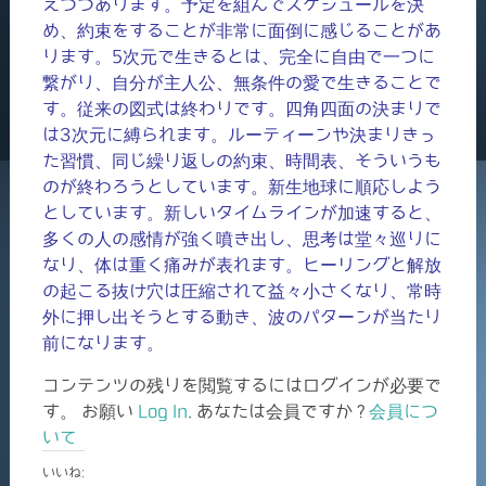
えつつあります。予定を組んでスケジュールを決
め、約束をすることが非常に面倒に感じることがあ
ります。5次元で生きるとは、完全に自由で一つに
繋がり、自分が主人公、無条件の愛で生きることで
す。従来の図式は終わりです。四角四面の決まりで
は3次元に縛られます。ルーティーンや決まりきっ
た習慣、同じ繰り返しの約束、時間表、そういうも
のが終わろうとしています。新生地球に順応しよう
としています。新しいタイムラインが加速すると、
多くの人の感情が強く噴き出し、思考は堂々巡りに
なり、体は重く痛みが表れます。ヒーリングと解放
の起こる抜け穴は圧縮されて益々小さくなり、常時
外に押し出そうとする動き、波のパターンが当たり
前になります。
コンテンツの残りを閲覧するにはログインが必要で
す。 お願い
Log In
. あなたは会員ですか ?
会員につ
いて
いいね: