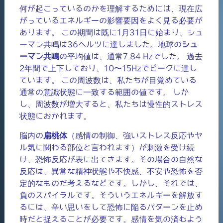
何が起こっているのかを理解するためには、現在広
がっているエネルギーの影響要因をよく見る必要が
あります。 この期間は既に1月31日に始まり、シュ
ーマン共鳴は36ヘルツに達しました。地球の
シュ
ーマン共鳴
の平均値は、通常7.84 Hzでした。 過去
2年間で上下しており、10〜15Hzでピークに達し
ています。 この周波数は、私たちが目覚めている
通常の意識状態に一致する範囲の値です。 しか
し、周波数が増大すると、私たちは慢性的ストレス
状態におかれます。
脳内の
扁桃体
（感情の制御、強いストレス反応やヤ
ル気に関わる部位と言われます）が刺激を受け続
け、恐怖反応が表に出てきます。その場合の自然な
反応は、異常な精神状態や不快感、不安や恐怖を否
定的なものだ考えるなどです。しかし、それでは、
負のスパイラルです。そういうエネルギーを解放す
るには、辛い思いをして恐怖に陥るパターンを止め
時だと捉えることが必要です。感情を気の済むよう