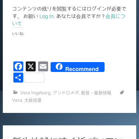
コンテンツの残りを閲覧するにはログインが必要で
す。 お願い
Log In
. あなたは会員ですか ?
会員につ
いて
いいね:
F
X
E
Recommend
a
m
共
c
ai
有
Vera Ingeborg
,
アンドロメダ
,
新規・最新情報
e
l
Vera
,
大統領選
b
o
o
k