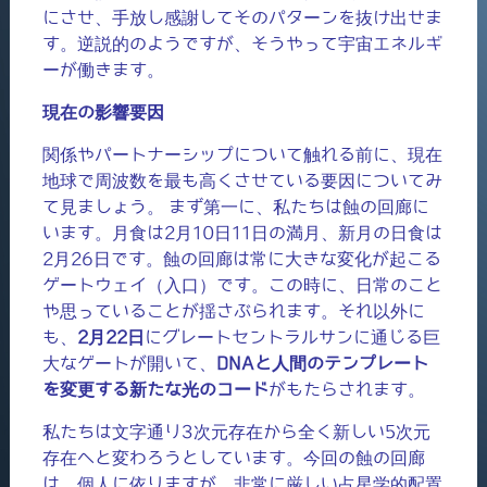
にさせ、手放し感謝してそのパターンを抜け出せま
す。逆説的のようですが、そうやって宇宙エネルギ
ーが働きます。
現在の影響要因
関係やパートナーシップについて触れる前に、現在
地球で周波数を最も高くさせている要因についてみ
て見ましょう。 まず第一に、私たちは蝕の回廊に
います。月食は2月10日11日の満月、新月の日食は
2月26日です。蝕の回廊は常に大きな変化が起こる
ゲートウェイ（入口）です。この時に、日常のこと
や思っていることが揺さぶられます。それ以外に
も、
2
月22
日
にグレートセントラルサンに通じる巨
大なゲートが開いて、
DNAと人間のテンプレート
を変更する新たな光のコード
がもたらされます。
私たちは文字通り3次元存在から全く新しい5次元
存在へと変わろうとしています。今回の蝕の回廊
は、個人に依りますが、非常に厳しい占星学的配置