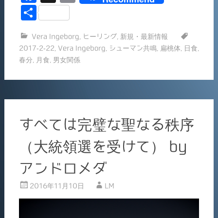
a
m
共
c
ai
有
Vera Ingeborg
,
ヒーリング
,
新規・最新情報
e
l
2017-2-22
,
Vera Ingeborg
,
シューマン共鳴
,
扁桃体
,
日食
,
b
春分
,
月食
,
男女関係
o
o
k
すべては完璧な聖なる秩序
（大統領選を受けて） by
アンドロメダ
2016年11月10日
LM