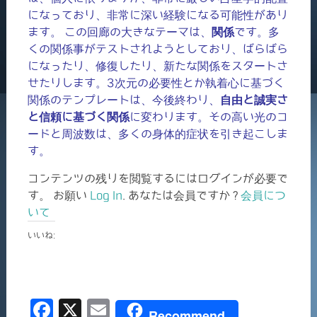
になっており、非常に深い経験になる可能性があり
ます。 この回廊の大きなテーマは、
関係
です。多
くの関係事がテストされようとしており、ばらばら
になったり、修復したり、新たな関係をスタートさ
せたりします。3次元の必要性とか執着心に基づく
関係のテンプレートは、今後終わり、
自由と誠実さ
と信頼に基づく関係
に変わります。その高い光のコ
ードと周波数は、多くの身体的症状を引き起こしま
す。
コンテンツの残りを閲覧するにはログインが必要で
す。 お願い
Log In
. あなたは会員ですか ?
会員につ
いて
いいね:
F
X
E
Recommend