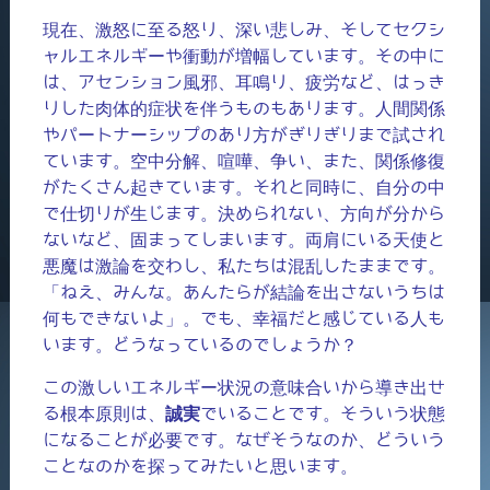
現在、激怒に至る怒り、深い悲しみ、そしてセクシ
ャルエネルギーや衝動が増幅しています。その中に
は、アセンション風邪、耳鳴り、疲労など、はっき
りした肉体的症状を伴うものもあります。人間関係
やパートナーシップのあり方がぎりぎりまで試され
ています。空中分解、喧嘩、争い、また、関係修復
がたくさん起きています。それと同時に、自分の中
で仕切りが生じます。決められない、方向が分から
ないなど、固まってしまいます。両肩にいる天使と
悪魔は激論を交わし、私たちは混乱したままです。
「ねえ、みんな。あんたらが結論を出さないうちは
何もできないよ」。でも、幸福だと感じている人も
います。どうなっているのでしょうか？
この激しいエネルギー状況の意味合いから導き出せ
る根本原則は、
誠実
でいることです。そういう状態
になることが必要です。なぜそうなのか、どういう
ことなのかを探ってみたいと思います。