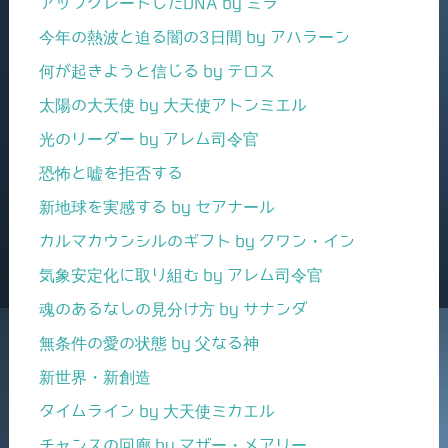
アップグレードしたDNA by ミラ
今年の熱波と迫る闇の3日間 by アハラーン
何が起きようと信じる by テロス
太陽の大天使 by 大天使アトンミエル
光のリーダー by アレム司令官
恐怖と嘘を拒否する
新地球を実感する by セアナール
カルマカウンシルのギフト by クワン・イン
気象安定化に取り組む by アレム司令官
魂のあるなしの見分け方 by サナンダ
無条件の愛の状態 by 父なる神
新世界・新創造
タイムライン by 大天使ミカエル
チャンスの回廊 by マザー・メアリー