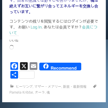
す。日常の意識では必ずしも分かりませんが、
魂は
絶えずお互いに繋がり合ってエネルギーを交換し合
っています。
コンテンツの残りを閲覧するにはログインが必要で
す。 お願い
Log In
. あなたは会員ですか ?
会員につ
いて
いいね:
読
み
込
F
X
E
み
Recommend
中…
a
m
共
c
ai
有
ヒーリング
,
マザー・メアリー
,
新規・最新情報
e
l
Pamela Kribbe
,
オーラ
,
魂
b
o