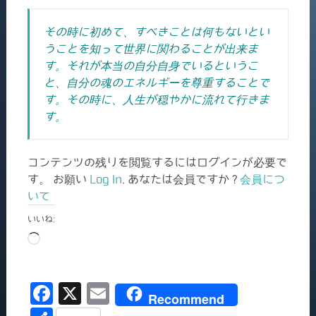
その時に初めて、すべきことは何もないとい
うことを知って世界に関わることが出来ま
す。それが本当の自分自身でいるというこ
と、自分の魂のエネルギーを尊重することで
す。その時に、人生が穏やかに流れて行きま
す。
コンテンツの残りを閲覧するにはログインが必要で
す。 お願い
Log In
. あなたは会員ですか ?
会員につ
いて
いいね:
読
み
込
F
X
E
み
Recommend
中…
a
m