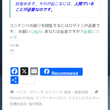
目覚めます。それが起こるには、
人間でいる
ことが必要なのです。
コンテンツの残りを閲覧するにはログインが必要で
す。 お願い
Log In
. あなたは会員ですか ?
会員につ
いて
いいね:
読
み
込
F
X
E
み
Recommend
中…
a
m
共
c
ai
有
イエス・サナンダ
,
ヒーリング
,
新規・最新情報
e
l
Pamela Kribbe
,
インナーチャイルド
,
キリストエネルギー
,
b
危機的状況
,
魂の闇夜