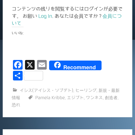
コンテンツの残りを閲覧するにはログインが必要で
す。 お願い
Log In
. あなたは会員ですか ?
会員につ
いて
いいね:
F
X
E
Recommend
a
m
共
c
ai
有
イシス(アイシス・ソプデト)
,
ヒーリング
,
新規・最新
e
l
情報
Pamela Kribbe
,
エジプト
,
ワンネス
,
創造者
,
b
恐れ
o
o
k