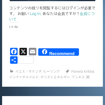
コンテンツの残りを閲覧するにはログインが必要で
す。 お願い
Log In
. あなたは会員ですか ?
会員につ
いて
いいね:
F
X
E
Recommend
a
m
共
c
ai
有
イエス・サナンダ
,
ヒーリング
Pamela Kribbe
,
e
l
インナーチャイルド
,
キリストエネルギー
,
ワンネス
,
闇
b
o
o
k