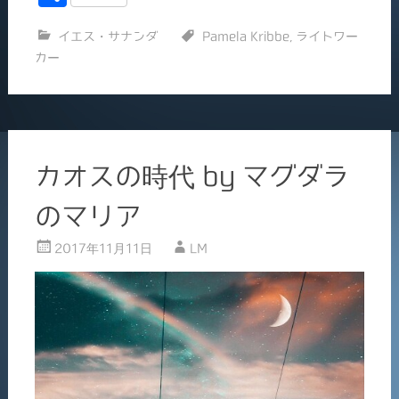
c
ai
有
イエス・サナンダ
Pamela Kribbe
,
ライトワー
e
l
カー
b
o
o
k
カオスの時代 by マグダラ
のマリア
2017年11月11日
LM