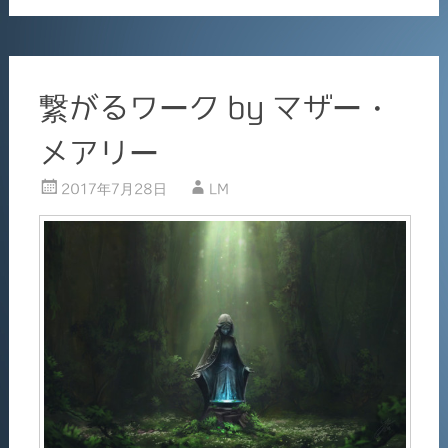
o
o
k
繋がるワーク by マザー・
メアリー
2017年7月28日
LM