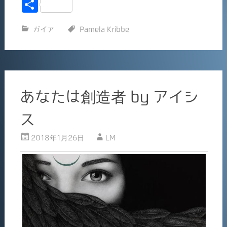
a
m
共
c
ai
有
ガイア
Pamela Kribbe
e
l
b
o
o
あなたは創造者 by アイシ
k
ス
2018年1月26日
LM