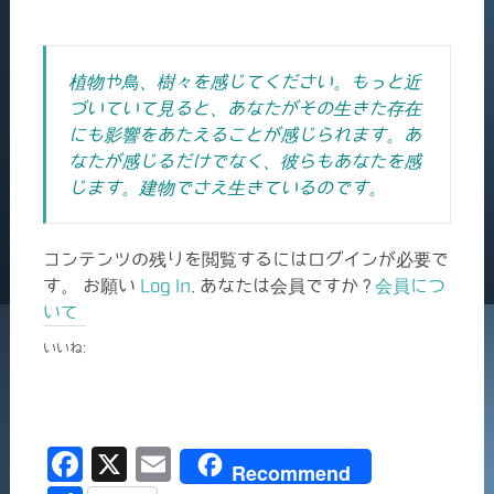
植物や鳥、樹々を感じてください。もっと近
づいていて見ると、あなたがその生きた存在
にも影響をあたえることが感じられます。あ
なたが感じるだけでなく、彼らもあなたを感
じます。建物でさえ生きているのです。
コンテンツの残りを閲覧するにはログインが必要で
す。 お願い
Log In
. あなたは会員ですか ?
会員につ
いて
いいね:
F
X
E
Recommend