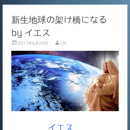
o
k
新生地球の架け橋になる
by イエス
2017年6月24日
LM
イエス