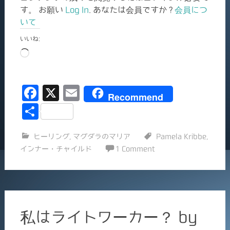
す。 お願い
Log In
. あなたは会員ですか ?
会員につ
いて
いいね:
読
み
込
F
X
E
み
Recommend
中…
a
m
共
c
ai
有
ヒーリング
,
マグダラのマリア
Pamela Kribbe
,
e
l
インナー・チャイルド
1 Comment
b
o
o
k
私はライトワーカー？ by