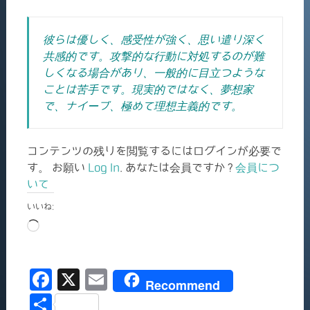
彼らは優しく、感受性が強く、思い遣り深く
共感的です。攻撃的な行動に対処するのが難
しくなる場合があり、一般的に目立つような
ことは苦手です。現実的ではなく、夢想家
で、ナイーブ、極めて理想主義的です。
コンテンツの残りを閲覧するにはログインが必要で
す。 お願い
Log In
. あなたは会員ですか ?
会員につ
いて
いいね:
読
み
込
F
X
E
み
Recommend
中…
a
m
共