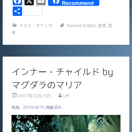
F
X
E
Recommend
中…
a
m
共
c
ai
有
イエス・サナンダ
Pamela Kribbe
,
善悪
,
思
e
l
考
b
o
o
k
インナー・チャイルド by
マグダラのマリア
2017年12月15日
LM
再掲。2016/8/7に掲載済み。