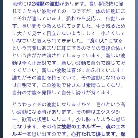
地球には
2種類の波動
があります。長い間恐怖に陥
れてきた古い波動がその一つですが、体の細胞にま
でそれが達しています。恐れから反応し、行動しま
す。長い間そう教えられてきました。生き残るため
に大きく見せて目立たないようにして、小さくして
いなさいと教えられてきました。
“良い人”
になる
という言葉はあまりに耳にするのでその背後の怖い
という声がかき消されてしまっています。新しい波
動は全く正反対です。新しい波動を自分で感じてみ
てください。新しい波動は喜びにあふれています！
誰もがその波動を持っていて、その波動になれるの
は自明です。この波動で皆さんは素晴らしくなり、
自分の才能を発揮して自分に誇りが持てます。
どうやってその波動になりますか？ 喜びという高
い波動になる時があります。その時はエクスタシ
ー、歓喜の状態になります。少し酔ったような感じ
になります。その時は
故郷のエネルギー、魂のエネ
ルギー
を思い出すのです。
心打たれて涙します。深