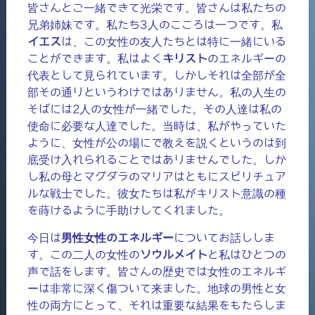
皆さんとご一緒できて光栄です。皆さんは私たちの
兄弟姉妹です。私たち3人のこころは一つです。私
イエス
は、この女性の友人たちとは特に一緒にいる
ことができます。私はよく
キリスト
のエネルギーの
代表として見られています。しかしそれは全部が全
部その通りというわけではありません。私の人生の
そばには2人の女性が一緒でした。その人達は私の
使命に必要な人達でした。当時は、私がやっていた
ように、女性が公の場にで教えを説くというのは到
底受け入れられることではありませんでした。しか
し私の母とマグダラのマリアはともにスピリチュア
ルな戦士でした。彼女たちは私がキリスト意識の種
を蒔けるように手助けしてくれました。
今日は
男性女性のエネルギー
についてお話ししま
す。この二人の女性の
ソウルメイト
と私はひとつの
声で話をします。皆さんの歴史では女性のエネルギ
ーは非常に深く傷ついて来ました。地球の男性と女
性の両方にとって、それは重要な結果をもたらしま