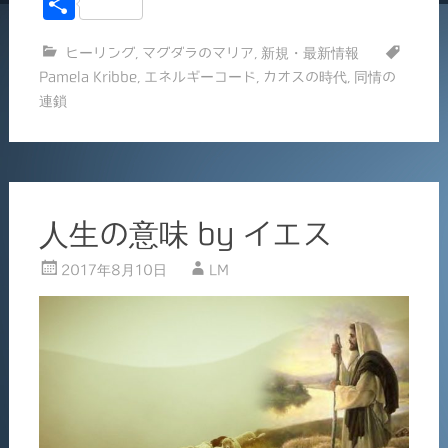
共
c
ai
有
ヒーリング
,
マグダラのマリア
,
新規・最新情報
e
l
Pamela Kribbe
,
エネルギーコード
,
カオスの時代
,
同情の
b
連鎖
o
o
k
人生の意味 by イエス
2017年8月10日
LM