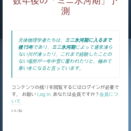
数年後の「ミニ氷河期」予
測
天体物理学者たちは、
ミニ氷河期に入るまで
後
15
年
であり、
ミニ氷河期
によって通常凍ら
ない川が凍ったり、これまで経験したことの
ない場所が一年中雪に覆われたりと、極めて
寒い冬になると言っています
。
コンテンツの残りを閲覧するにはログインが必要で
す。 お願い
Log In
. あなたは会員ですか ?
会員につ
いて
いいね: