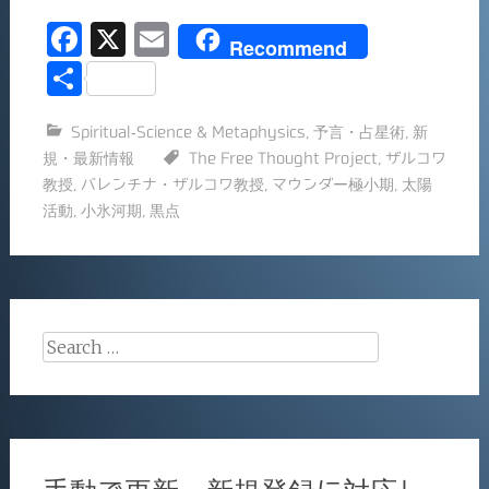
F
X
E
Recommend
a
m
共
c
ai
有
Spiritual-Science & Metaphysics
,
予言・占星術
,
新
e
l
規・最新情報
The Free Thought Project
,
ザルコワ
b
教授
,
バレンチナ・ザルコワ教授
,
マウンダー極小期
,
太陽
o
活動
,
小氷河期
,
黒点
o
k
Search
for: