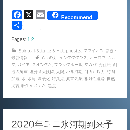
F
X
E
Recommend
a
m
共
c
ai
有
Pages:
1
2
e
l
b
Spiritual-Science & Metaphysics
,
クライオン
,
新規・
最新情報
6つの力
,
インダクタンス
,
オーロラ
,
カル
o
マ
,
ガイア
,
クオンタム
,
ブラックホール
,
マカバ
,
先住民
,
創
o
造の洞窟
,
塩分除去技術
,
太陽
,
小氷河期
,
引力と斥力
,
時間
k
加速
,
水
,
氷河
,
温暖化
,
特異点
,
異常気象
,
相対性理論
,
自然
災害
,
転生システム
,
黒点
2020年ミニ氷河期到来予