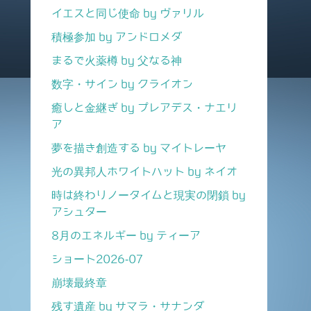
イエスと同じ使命 by ヴァリル
積極参加 by アンドロメダ
まるで火薬樽 by 父なる神
数字・サイン by クライオン
癒しと金継ぎ by プレアデス・ナエリ
ア
夢を描き創造する by マイトレーヤ
光の異邦人ホワイトハット by ネイオ
時は終わりノータイムと現実の閉鎖 by
アシュター
8月のエネルギー by ティーア
ショート2026-07
崩壊最終章
残す遺産 by サマラ・サナンダ