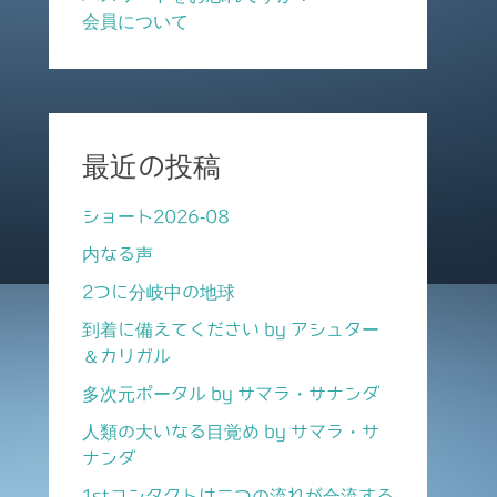
会員について
最近の投稿
ショート2026-08
内なる声
2つに分岐中の地球
到着に備えてください by アシュター
＆カリガル
多次元ポータル by サマラ・サナンダ
人類の大いなる目覚め by サマラ・サ
ナンダ
1stコンタクトは二つの流れが合流する