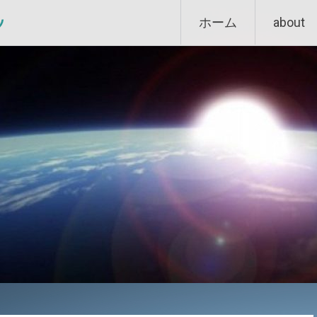
Skip
ン
ホーム
about
to
content