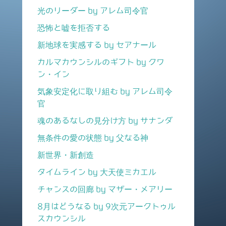
光のリーダー by アレム司令官
恐怖と嘘を拒否する
新地球を実感する by セアナール
カルマカウンシルのギフト by クワ
ン・イン
気象安定化に取り組む by アレム司令
官
魂のあるなしの見分け方 by サナンダ
無条件の愛の状態 by 父なる神
新世界・新創造
タイムライン by 大天使ミカエル
チャンスの回廊 by マザー・メアリー
8月はどうなる by 9次元アークトゥル
スカウンシル