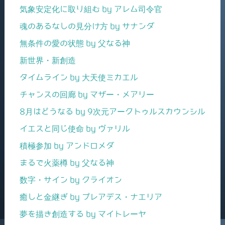
気象安定化に取り組む by アレム司令官
魂のあるなしの見分け方 by サナンダ
無条件の愛の状態 by 父なる神
新世界・新創造
タイムライン by 大天使ミカエル
チャンスの回廊 by マザー・メアリー
8月はどうなる by 9次元アークトゥルスカウンシル
イエスと同じ使命 by ヴァリル
積極参加 by アンドロメダ
まるで火薬樽 by 父なる神
数字・サイン by クライオン
癒しと金継ぎ by プレアデス・ナエリア
夢を描き創造する by マイトレーヤ