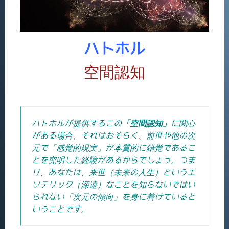
ハトホル
空間認知
ハトホルが提供するこの
「空間認知」
に関心
がある場合、それはおそらく、前世や他の次
元で「感覚的現実」が本質的に錯覚であるこ
とを究明した経験があるからでしょう。つま
り、あなたは、来世（未来の人生）というエ
ソテリック（深遠）なことを知らないではい
られない「次元の傾向」を身に着けていると
いうことです
。