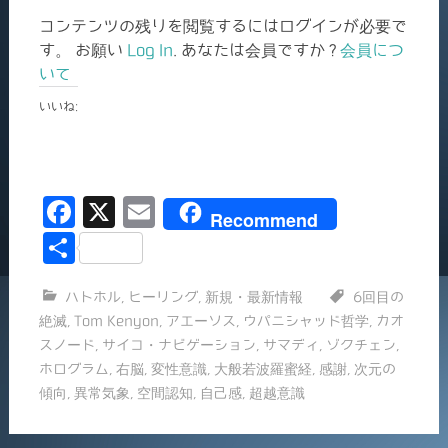
コンテンツの残りを閲覧するにはログインが必要で
す。 お願い
Log In
. あなたは会員ですか ?
会員につ
いて
いいね:
F
X
E
Recommend
a
m
共
c
ai
有
ハトホル
,
ヒーリング
,
新規・最新情報
6回目の
e
l
絶滅
,
Tom Kenyon
,
アエーソス
,
ウパニシャッド哲学
,
カオ
b
スノード
,
サイコ・ナビゲーション
,
サマディ
,
ゾクチェン
,
o
ホログラム
,
右脳
,
変性意識
,
大般若波羅蜜経
,
感謝
,
次元の
傾向
,
異常気象
,
空間認知
,
自己感
,
超越意識
o
k