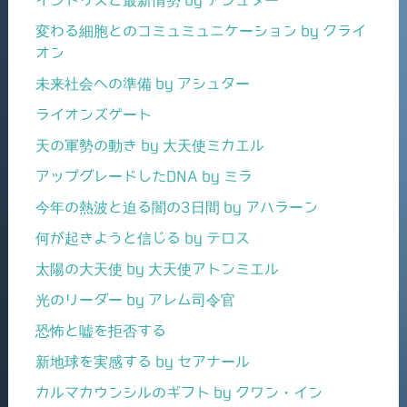
イシドリスと最新情勢 by アシュター
変わる細胞とのコミュミュニケーション by クライ
オン
未来社会への準備 by アシュター
ライオンズゲート
天の軍勢の動き by 大天使ミカエル
アップグレードしたDNA by ミラ
今年の熱波と迫る闇の3日間 by アハラーン
何が起きようと信じる by テロス
太陽の大天使 by 大天使アトンミエル
光のリーダー by アレム司令官
恐怖と嘘を拒否する
新地球を実感する by セアナール
カルマカウンシルのギフト by クワン・イン