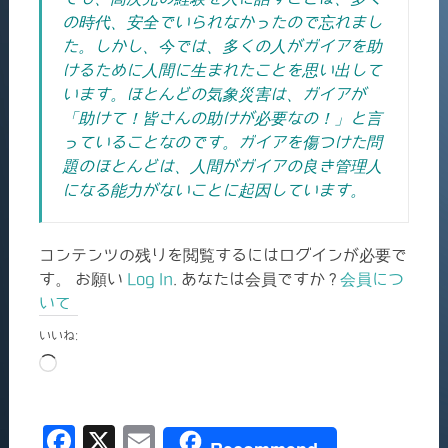
の時代、安全でいられなかったので忘れまし
た。しかし、今では、多くの人がガイアを助
けるために人間に生まれたことを思い出して
います。ほとんどの気象災害は、ガイアが
「助けて！皆さんの助けが必要なの！」と言
っていることなのです。ガイアを傷つけた問
題のほとんどは、人間がガイアの良き管理人
になる能力がないことに起因しています。
コンテンツの残りを閲覧するにはログインが必要で
す。 お願い
Log In
. あなたは会員ですか ?
会員につ
いて
いいね:
読
み
込
F
X
E
み