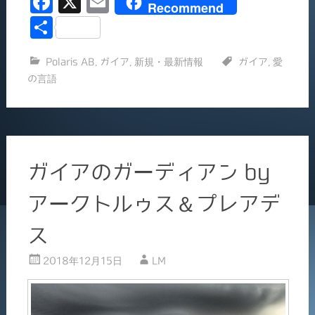
F
X
E
Recommend
中…
a
m
共
c
ai
有
Polaris AB
,
ガイア
,
新規・最新情報
ガイア
,
愛
e
l
の言語
b
o
o
k
ガイアのガーディアン by
アークトルゥス＆プレアデ
ス
2018年12月15日
LM