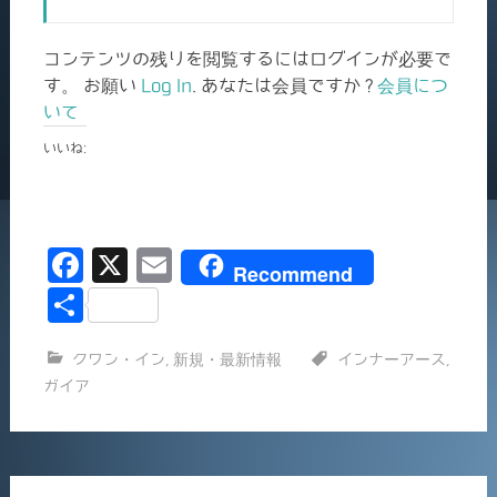
コンテンツの残りを閲覧するにはログインが必要で
す。 お願い
Log In
. あなたは会員ですか ?
会員につ
いて
いいね:
F
X
E
Recommend
a
m
共
c
ai
有
クワン・イン
,
新規・最新情報
インナーアース
,
e
l
ガイア
b
o
o