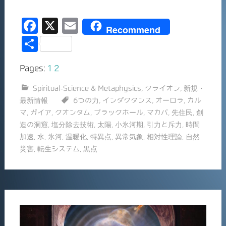
F
X
E
Recommend
a
m
共
c
ai
有
Pages:
1
2
e
l
b
Spiritual-Science & Metaphysics
,
クライオン
,
新規・
最新情報
6つの力
,
インダクタンス
,
オーロラ
,
カル
o
マ
,
ガイア
,
クオンタム
,
ブラックホール
,
マカバ
,
先住民
,
創
o
造の洞窟
,
塩分除去技術
,
太陽
,
小氷河期
,
引力と斥力
,
時間
k
加速
,
水
,
氷河
,
温暖化
,
特異点
,
異常気象
,
相対性理論
,
自然
災害
,
転生システム
,
黒点