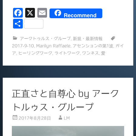
込
F
X
E
み
Recommend
中…
a
m
共
c
ai
有
アークトゥルス・グループ
,
新規・最新情報
e
l
2017-9-10
,
Marilyn Raffaele
,
アセンションの第1波
,
ガイ
b
ア
,
ヒーリングワーク
,
ライトワーク
,
ワンネス
,
愛
o
o
k
正直さと自尊心 by アーク
トルゥス・グループ
2017年8月28日
LM