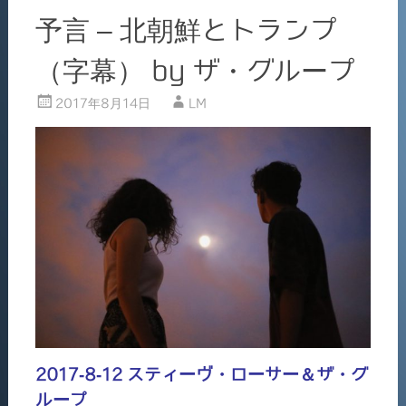
k
予言 – 北朝鮮とトランプ
（字幕） by ザ・グループ
2017年8月14日
LM
2017-8-12 スティーヴ・ローサー＆ザ・グ
ループ