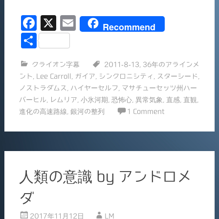
込
F
X
E
み
Recommend
中…
a
m
共
c
ai
有
クライオン字幕
2011-8-13
,
36年のアラインメ
e
l
ント
,
Lee Carroll
,
ガイア
,
シンクロニシティ
,
スターシード
,
b
ノストラダムス
,
ハイヤーセルフ
,
マサチューセッツ州ハー
o
バーヒル
,
レムリア
,
小氷河期
,
恐怖心
,
異常気象
,
直感
,
直観
,
進化の高速路線
,
銀河の整列
1 Comment
o
k
人類の意識 by アンドロメ
ダ
2017年11月12日
LM