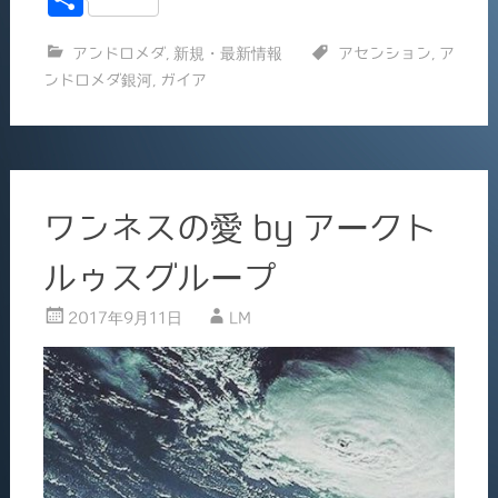
c
ai
有
アンドロメダ
,
新規・最新情報
アセンション
,
ア
e
l
ンドロメダ銀河
,
ガイア
b
o
o
k
ワンネスの愛 by アークト
ルゥスグループ
2017年9月11日
LM