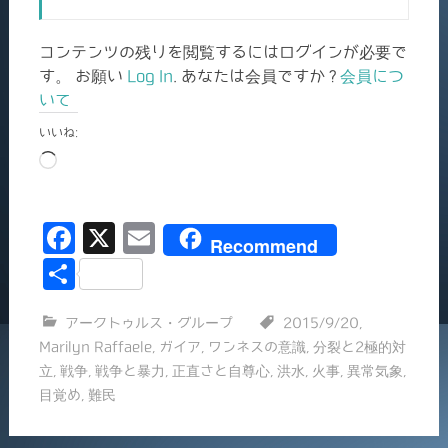
コンテンツの残りを閲覧するにはログインが必要で
す。 お願い
Log In
. あなたは会員ですか ?
会員につ
いて
いいね:
読
み
込
F
X
E
み
Recommend
中…
a
m
共
c
ai
有
アークトゥルス・グループ
2015/9/20
,
e
l
Marilyn Raffaele
,
ガイア
,
ワンネスの意識
,
分裂と2極的対
b
立
,
戦争
,
戦争と暴力
,
正直さと自尊心
,
洪水
,
火事
,
異常気象
,
o
目覚め
,
難民
o