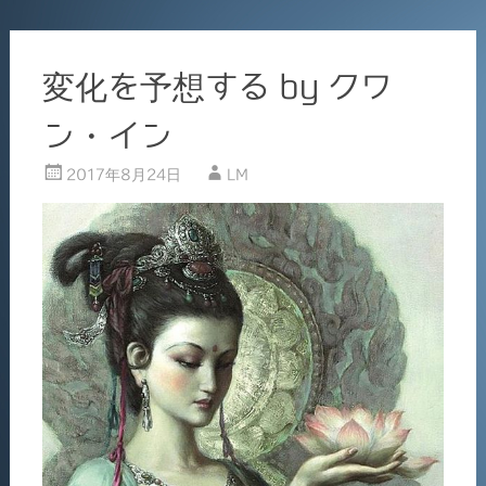
k
変化を予想する by クワ
ン・イン
2017年8月24日
LM