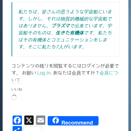
私たちは、皆さんの思うような宇宙船にいま
す。しかし、それは物質的機械的な宇宙船で
はありません。
プラズマ
で出来ています。宇
宙船そのものは、
生きた有機体
です。私たち
はその有機体とコミュニケーションをしま
す。そこに私たち7人がいます。
コンテンツの残りを閲覧するにはログインが必要で
す。 お願い
Log In
. あなたは会員ですか ?
会員につ
いて
いいね:
読
み
込
F
X
E
み
Recommend
中…
a
m
共