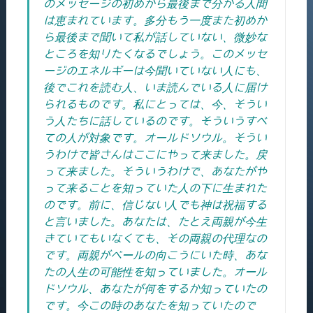
のメッセージの初めから最後まで分かる人間
は恵まれています。多分もう一度また初めか
ら最後まで聞いて私が話していない、微妙な
ところを知りたくなるでしょう。このメッセ
ージのエネルギーは今聞いていない人にも、
後でこれを読む人、いま読んでいる人に届け
られるものです。私にとっては、今、そうい
う人たちに話しているのです。そういうすべ
ての人が対象です。オールドソウル。そうい
うわけで皆さんはここにやって来ました。戻
って来ました。そういうわけで、あなたがや
って来ることを知っていた人の下に生まれた
のです。前に、信じない人でも神は祝福する
と言いました。あなたは、たとえ両親が今生
きていてもいなくても、その両親の代理なの
です。両親がベールの向こうにいた時、あな
たの人生の可能性を知っていました。オール
ドソウル、あなたが何をするか知っていたの
です。今この時のあなたを知っていたので