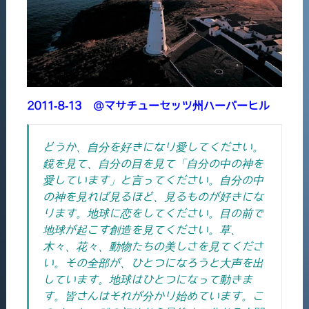
2011-8-13 @マサチューセッツ州ハーバーヒル
どうか、自分を好きになり愛してください。
鏡を見て、自分の目を見て「自分の中の神を
愛しています」と言ってください。自分の中
の神を見れば見るほど、見るものが好きにな
ります。地球に恋をしてください。目の前で
地球が起こす創造を見てください。草、
木々、花々、動物たちの美しさを見てくださ
い。その全部が、ひとつになろうと大声を出
しています。地球はひとつになって動きま
す。皆さんはそれが分かり始めています。こ