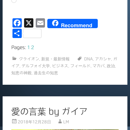
読
み
込
F
X
E
み
Recommend
中…
a
m
共
c
ai
有
Pages:
1
2
e
l
b
クライオン
,
新規・最新情報
DNA
,
アカシャ
,
ガ
イア
,
デルフォイ大学
,
ビジネス
,
フィールド
,
マカバ
,
政治
,
o
知恵の神殿
,
過去生の知恵
o
k
愛の言葉 by ガイア
2018年12月28日
LM