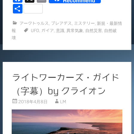
Recommend
中…
a
m
共
c
ai
有
アークトゥルス
,
プレアデス
,
ミステリー
,
新規・最新情
e
l
報
UFO
,
ガイア
,
意識
,
異常気象
,
自然災害
,
自然破
b
壊
o
o
k
ライトワーカーズ・ガイド
（字幕）by クライオン
2018年4月8日
LM