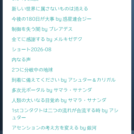
新しい世界に属さないものは消える
今後の180日が大事 by 惑星連合ジー
制御を失う闇 by プレアデス
全てに感謝する by メルキゼデク
ショート2026-08
内なる声
2つに分岐中の地球
到着に備えてください by アシュター＆カリガル
多次元ポータル by サマラ・サナンダ
人類の大いなる目覚め by サマラ・サナンダ
1stコンタクトは二つの流れが合流する時 by アシ
ュター
アセンションの考え方を変える by 銀河