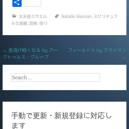
a
m
共
c
ai
有
大天使ミカエル
Natalie Glasson
,
スピリチュア
e
l
ルな覚醒
,
恐怖
,
悟り
b
o
o
Post
←
意識が軽くなる by アー
フィールドⅡ by クライオン
k
クトゥルス・グループ
→
navigation
Search
for:
手動で更新・新規登録に対応し
ます