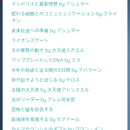
イシドリスと最新情勢 by アシュター
変わる細胞とのコミュミュニケーション by クライ
オン
未来社会への準備 by アシュター
ライオンズゲート
天の軍勢の動き by 大天使ミカエル
アップグレードしたDNA by ミラ
今年の熱波と迫る闇の3日間 by アハラーン
何が起きようと信じる by テロス
太陽の大天使 by 大天使アトンミエル
光のリーダー by アレム司令官
恐怖と嘘を拒否する
新地球を実感する by セアナール
カルマカウンシルのギフト by クワン・イン