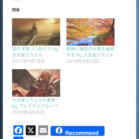
関連
恐れず悟りに向かう by
精神と物質の分裂を修復
大天使ミカエル
する by 大天使ミカエル
2017年9月18日
2018年9月23日
大天使ミカエルの真実
by プレアデスグループ
2024年3月29日
F
X
E
Recommend